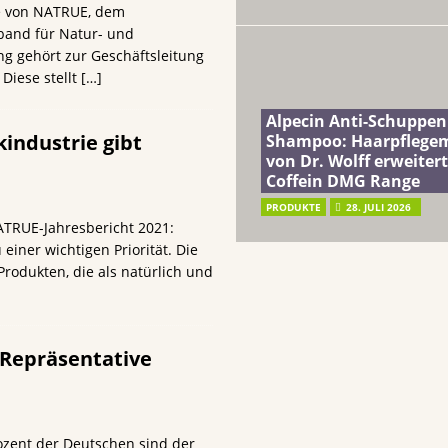
e von NATRUE, dem
band für Natur- und
ing gehört zur Geschäftsleitung
Diese stellt
[…]
Alpecin Anti-Schuppen
industrie gibt
Shampoo: Haarpflege
von Dr. Wolff erweitert
Coffein DMG Range
PRODUKTE
28. JULI 2026
NATRUE-Jahresbericht 2021:
einer wichtigen Priorität. Die
rodukten, die als natürlich und
 Repräsentative
rozent der Deutschen sind der