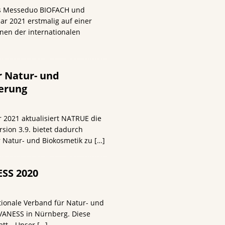
Das Messeduo BIOFACH und
ar 2021 erstmalig auf einer
nnen der internationalen
r Natur- und
erung
 2021 aktualisiert NATRUE die
rsion 3.9. bietet dadurch
r Natur- und Biokosmetik zu
[…]
ESS 2020
tionale Verband für Natur- und
IVANESS in Nürnberg. Diese
tatt. „Unser
[…]