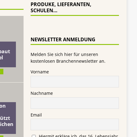
PRODUKE, LIEFERANTEN,
SCHULEN…
NEWSLETTER ANMELDUNG
baut
Melden Sie sich hier für unseren
el
kostenlosen Branchennewsletter an.
Vorname
6
Nachname
on
Email
ützt
lichen
Hiermit erkläre ich, das 16. Lebensjahr