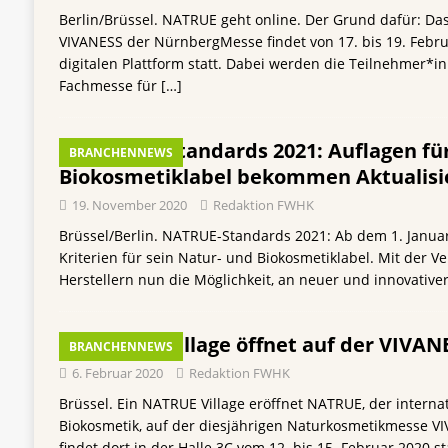
Berlin/Brüssel. NATRUE geht online. Der Grund dafür: 
VIVANESS der NürnbergMesse findet von 17. bis 19. Febru
digitalen Plattform statt. Dabei werden die Teilnehmer*i
Fachmesse für
[…]
NATRUE-Standards 2021: Auflagen fü
BRANCHENNEWS
Biokosmetiklabel bekommen Aktualisi
19. November 2020
Redaktion FWHK
Brüssel/Berlin. NATRUE-Standards 2021: Ab dem 1. Januar
Kriterien für sein Natur- und Biokosmetiklabel. Mit der Ve
Herstellern nun die Möglichkeit, an neuer und innovative
NATRUE Village öffnet auf der VIVAN
BRANCHENNEWS
6. Februar 2020
Redaktion FWHK
Brüssel. Ein NATRUE Village eröffnet NATRUE, der interna
Biokosmetik, auf der diesjährigen Naturkosmetikmesse V
findet dort in der Halle 3C vom 12. bis 15. Februar 2020 s