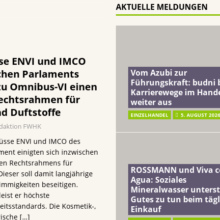
AKTUELLE MELDUNGEN
terreich fördert ehrenamtliches Engagement der Mitarbeitenden in
schung: Unternehmen gehört weltweit zu den Pionieren bei der
se ENVI und IMCO
chen Parlaments
Vom Azubi zur
oo: Haarpflegemarke von Dr. Wolff erweitert Coffein DMG Range
Führungskraft: budni 
zu Omnibus-VI einen
Karrierewege im Hand
echtsrahmen für
weiter aus
d Duftstoffe
ft: budni baut Karrierewege im Handel weiter aus
EINZELHANDEL
EINZELHANDEL
5. AUGUST 202
daktion FWHK
hüsse ENVI und IMCO des
ment einigten sich inzwischen
ten Rechtsrahmens für
ROSSMANN und Viva c
ieser soll damit langjährige
Agua: Soziales
immigkeiten beseitigen.
Mineralwasser unterst
eist er höchste
Gutes zu tun beim täg
itsstandards. Die Kosmetik-,
Einkauf
rische
[…]