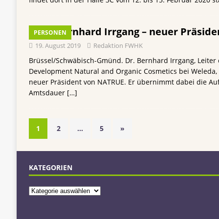
Dr. Bernhard Irrgang – neuer Präsid
PERSONEN
19. August 2019
Redaktion FWHK
Brüssel/Schwäbisch-Gmünd. Dr. Bernhard Irrgang, Leiter
Development Natural and Organic Cosmetics bei Weleda, i
neuer Präsident von NATRUE. Er übernimmt dabei die Auf
Amtsdauer
[…]
1
2
…
5
»
KATEGORIEN