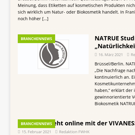
Meinung, dass Etiketten auf kosmetischen Produkten nic
sich wirklich um Natur- oder Biokosmetik handelt. In Fran
noch höher
[…]
NATRUE Studi
BRANCHENNEWS
„Natürlichkei
16. März 2021
R
Brüssel/Berlin. NAT
„Die Nachfrage nach
kontinuierlich an. E
Kosmetikunternehme
haben,“ erklärt der 
gewinnorientierte 
Biokosmetik NATRUE
NATRUE geht online mit der VIVANES
BRANCHENNEWS
15. Februar 2021
Redaktion FWHK