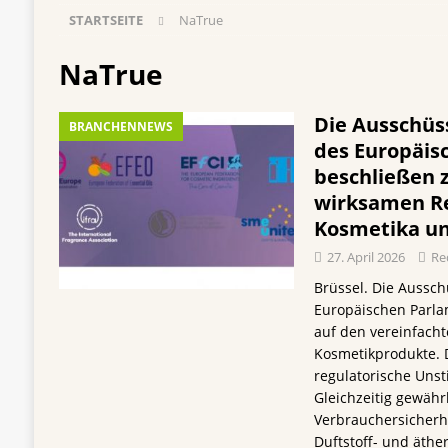
STARTSEITE
NaTrue
[ 3. August 2026 ]
mehr vom leben tag: dm Ös
Blaulicht-Organisationen
EINZELHANDEL
NaTrue
[ 29. Juli 2026 ]
Beiersdorf Hautmikrobiom-For
Die Ausschüs
BRANCHENNEWS
Erforschung
PRODUKTENTWICKLUNG
des Europäis
[ 28. Juli 2026 ]
Alpecin Anti-Schuppen Shamp
beschließen 
wirksamen R
PRODUKTE
Kosmetika un
[ 5. August 2026 ]
Vom Azubi zur Führungskra
27. April 2026
Re
Brüssel. Die Aussc
Europäischen Parla
auf den vereinfach
Kosmetikprodukte. D
regulatorische Unst
Gleichzeitig gewährl
Verbrauchersicherhe
Duftstoff- und äthe