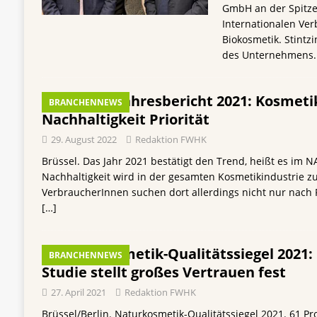
GmbH an der Spitz
Internationalen Ver
Biokosmetik. Stintz
des Unternehmens. 
NATRUE-Jahresbericht 2021: Kosmetik
BRANCHENNEWS
Nachhaltigkeit Priorität
29. August 2022
Redaktion FWHK
Brüssel. Das Jahr 2021 bestätigt den Trend, heißt es im 
Nachhaltigkeit wird in der gesamten Kosmetikindustrie zu 
VerbraucherInnen suchen dort allerdings nicht nur nach P
[…]
Naturkosmetik-Qualitätssiegel 2021:
BRANCHENNEWS
Studie stellt großes Vertrauen fest
27. April 2021
Redaktion FWHK
Brüssel/Berlin. Naturkosmetik-Qualitätssiegel 2021. 61 P