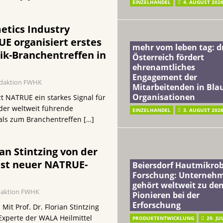
EINZELHANDEL
4. AUGUST 202
etics Industry
E organisiert erstes
mehr vom leben tag: 
k-Branchentreffen in
Österreich fördert
ehrenamtliches
Engagement der
daktion FWHK
Mitarbeitenden in Blau
Organisationen
t NATRUE ein starkes Signal für
 der weltweit führende
EINZELHANDEL
3. AUGUST 202
mals zum Branchentreffen
[…]
ian Stintzing von der
st neuer NATRUE-
Beiersdorf Hautmikro
Forschung: Unterneh
gehört weltweit zu de
aktion FWHK
Pionieren bei der
Erforschung
Mit Prof. Dr. Florian Stintzing
 Experte der WALA Heilmittel
PRODUKTENTWICKLUNG
29. JU