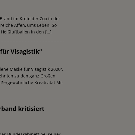
rand im Krefelder Zoo in der
reiche Affen, ums Leben. So
 Heißluftballon in den
[…]
ür Visagistik“
dene Maske für Visagistik 2020“.
rzehnten zu den ganz Großen
außergewöhnliche Kreativität Mit
and kritisiert
das Bundeskabinett bei seiner