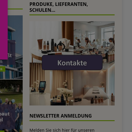
PRODUKE, LIEFERANTEN,
SCHULEN…
äft
ließt
n
26
baut
NEWSLETTER ANMELDUNG
el
Melden Sie sich hier für unseren