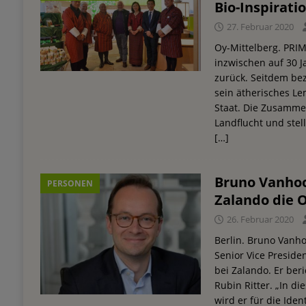
Bio-Inspirati
27. Februar 2020
Oy-Mittelberg. PR
inzwischen auf 30 
zurück. Seitdem be
sein ätherisches L
Staat. Die Zusamme
Landflucht und stel
[…]
Bruno Vanhoo
PERSONEN
Zalando die O
26. Februar 2020
Berlin. Bruno Vanho
Senior Vice Preside
bei Zalando. Er ber
Rubin Ritter. „In d
wird er für die Iden