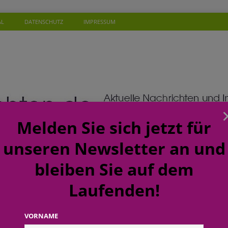
AL
DATENSCHUTZ
IMPRESSUM
Melden Sie sich jetzt für
unseren Newsletter an und
bleiben Sie auf dem
Laufenden!
SONEN
WISSEN
TERMINE
KOMMENTAR
NEW
ft: budni baut Karrierewege im Handel weiter aus
EINZELHANDEL
VORNAME
a: Soziales Mineralwasser unterstützt Gutes zu tun beim täglichen