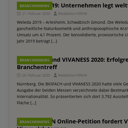
Weleda 2019: Unternehmen legt welt
BRANCHENNEWS
21. Februar 2020
Redaktion FWHK
Weleda 2019 – Arlesheim, Schwäbisch Gmünd. Die Weleda
ganzheitliche Naturkosmetik und anthroposophische Arznei
Umsatz um 4,1 Prozent. Der konsolidierte, provisorische
Jahr 2019 beträgt
[…]
BIOFACH und VIVANESS 2020: Erfolgre
BRANCHENNEWS
Branchentreff
20. Februar 2020
Redaktion FWHK
Nürnberg. Die BIOFACH und VIVANESS 2020 hatte viele Ge
Ausgabe der beiden Messen verzeichnete dabei Bestmarke
Internationalität. So präsentierten sich dort 3.792 Ausste
Fläche
[…]
ROSSMANN Online-Petition fordert V
BRANCHENNEWS