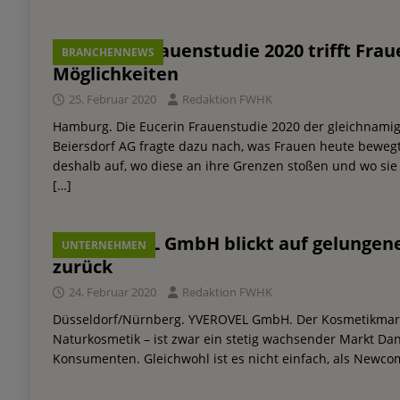
Eucerin Frauenstudie 2020 trifft Fra
BRANCHENNEWS
Möglichkeiten
25. Februar 2020
Redaktion FWHK
Hamburg. Die Eucerin Frauenstudie 2020 der gleichnam
Beiersdorf AG fragte dazu nach, was Frauen heute bewegt
deshalb auf, wo diese an ihre Grenzen stoßen und wo sie 
[…]
YVEROVEL GmbH blickt auf gelungene
UNTERNEHMEN
zurück
24. Februar 2020
Redaktion FWHK
Düsseldorf/Nürnberg. YVEROVEL GmbH. Der Kosmetikmarkt
Naturkosmetik – ist zwar ein stetig wachsender Markt Dan
Konsumenten. Gleichwohl ist es nicht einfach, als Newco