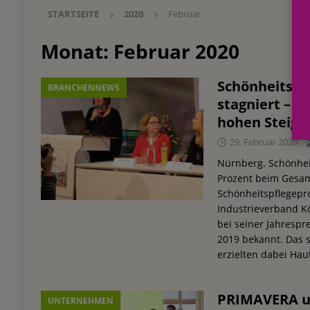
STARTSEITE
2020
Februar
Einkauf
EINZELHANDEL
[ 3. August 2026 ]
mehr vom leben tag: dm Ös
Monat:
Februar 2020
Blaulicht-Organisationen
EINZELHANDEL
Schönheitspf
BRANCHENNEWS
[ 29. Juli 2026 ]
Beiersdorf Hautmikrobiom-For
stagniert – 
Erforschung
PRODUKTENTWICKLUNG
hohen Steige
[ 6. August 2026 ]
Beiersdorf Jahresgeschäft
29. Februar 2020
UNTERNEHMEN
Nürnberg. Schönheit
Prozent beim Gesa
Schönheitspflegepr
Industrieverband K
bei seiner Jahresp
2019 bekannt. Das 
erzielten dabei Hau
PRIMAVERA un
UNTERNEHMEN