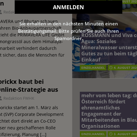
EINZELHANDEL
5. AUGUST 202
on
Redaktion FWHK
IMAVERA und Bhutan schauen
Sie erhalten in den nächsten Minuten einen
Jahren Bio-Anbaupartnerschaft
Bestätigungsmail. Bitte prüfen Sie auch Ihren
ROSSMANN und Viva c
zieht die PRIMAVERA LIFE GmbH
Spamordner.
Agua: Soziales
emongrassöl aus dem Himalaya-
Mineralwasser unterst
narbeit verhindert dadurch
Gutes zu tun beim täg
lt sicher, dass die Menschen für
Einkauf
EINZELHANDEL
4. AUGUST 202
rickx baut bei
nline-Strategie aus
mehr vom leben tag: 
Redaktion FWHK
Österreich fördert
ehrenamtliches
orickx startet am 1. März als
Engagement der
nt (SVP) Corporate Development
Mitarbeitenden in Blau
ichtet dort direkt an Co-CEO
Organisationen
ieser neu geschaffenen Rolle
tifizierung, Planung
[…]
EINZELHANDEL
3. AUGUST 202