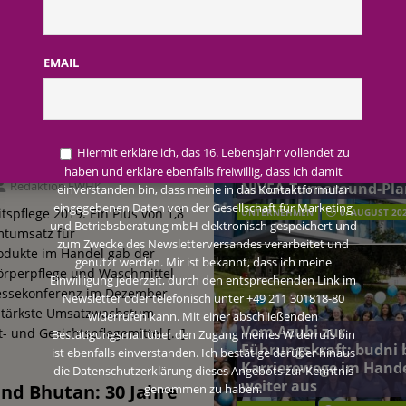
AKTUELLE MELDUNGEN
terreich fördert ehrenamtliches Engagement der Mitarbeitenden in
EMAIL
lege 2019: Markt
schung: Unternehmen gehört weltweit zu den Pionieren bei der
Naturkosmetik mit
Beiersdorf Jahresgesch
2026: Konzern passt
Hiermit erkläre ich, das 16. Lebensjahr vollendet zu
rungsraten
Prognose an und besch
haben und erkläre ebenfalls freiwillig, dass ich damit
 2026: Konzern passt Prognose an und beschließt NIVEA-Turnaround-Plan
Redaktion FWHK
NIVEA-Turnaround-Pla
einverstanden bin, dass meine in das Kontaktformular
eingegebenen Daten von der Gesellschaft für Marketing
spflege 2019. Ein Plus von 1,8
UNTERNEHMEN
6. AUGUST 20
und Betriebsberatung mbH elektronisch gespeichert und
mtumsatz für
zum Zwecke des Newsletterversandes verarbeitet und
odukte im Handel gab der
genutzt werden. Mir ist bekannt, dass ich meine
örperpflege und Waschmittel
Einwilligung jederzeit, durch den entsprechenden Link im
ressekonferenz im Dezember
Newsletter oder telefonisch unter +49 211 301818-80
stärkste Umsatzwachstum
widerrufen kann. Mit einer abschließenden
Vom Azubi zur
t- und Gesichtspflegemittel
[…]
Bestätigungsmail über den Zugang meines Widerrufs bin
Führungskraft: budni 
ist ebenfalls einverstanden. Ich bestätige darüber hinaus
Karrierewege im Hand
die Datenschutzerklärung dieses Angebots zur Kenntnis
weiter aus
d Bhutan: 30 Jahre
genommen zu haben.