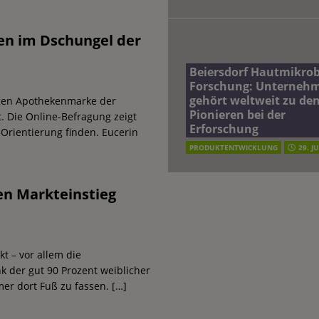
uen im Dschungel der
Beiersdorf Hautmikro
Forschung: Unterneh
gehört weltweit zu de
igen Apothekenmarke der
Pionieren bei der
. Die Online-Befragung zeigt
Erforschung
Orientierung finden. Eucerin
PRODUKTENTWICKLUNG
29. J
n Markteinstieg
 – vor allem die
k der gut 90 Prozent weiblicher
mer dort Fuß zu fassen.
[…]