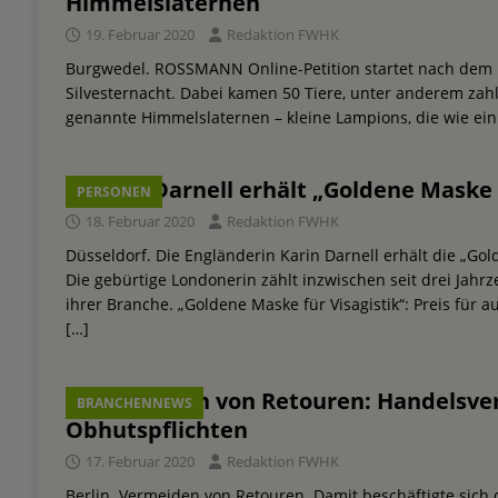
Himmelslaternen
19. Februar 2020
Redaktion FWHK
Burgwedel. ROSSMANN Online-Petition startet nach dem B
Silvesternacht. Dabei kamen 50 Tiere, unter anderem zahl
genannte Himmelslaternen – kleine Lampions, die wie ein
Karin Darnell erhält „Goldene Maske f
PERSONEN
18. Februar 2020
Redaktion FWHK
Düsseldorf. Die Engländerin Karin Darnell erhält die „Gol
Die gebürtige Londonerin zählt inzwischen seit drei Jah
ihrer Branche. „Goldene Maske für Visagistik“: Preis für 
[…]
Vermeiden von Retouren: Handelsverb
BRANCHENNEWS
Obhutspflichten
17. Februar 2020
Redaktion FWHK
Berlin. Vermeiden von Retouren. Damit beschäftigte sich 