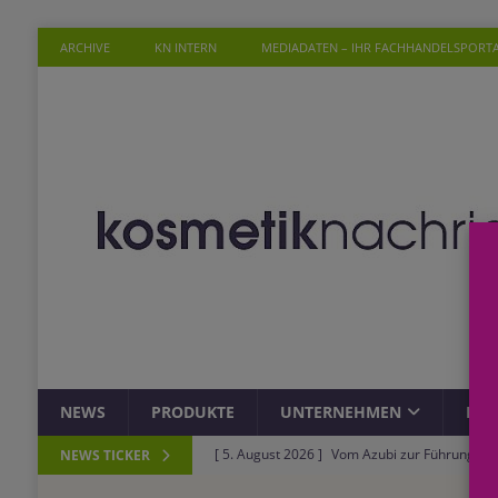
ARCHIVE
KN INTERN
MEDIADATEN – IHR FACHHANDELSPORT
NEWS
PRODUKTE
UNTERNEHMEN
PER
[ 5. August 2026 ]
Vom Azubi zur Führungskra
NEWS TICKER
[ 4. August 2026 ]
ROSSMANN und Viva con Agu