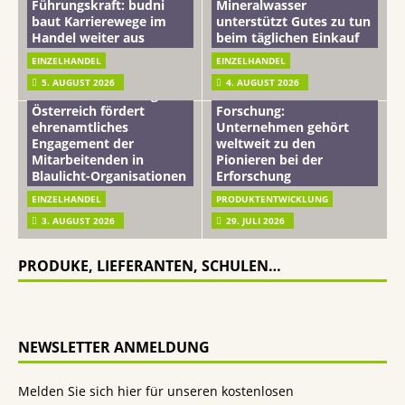
Führungskraft: budni
Mineralwasser
baut Karrierewege im
unterstützt Gutes zu tun
Handel weiter aus
beim täglichen Einkauf
EINZELHANDEL
EINZELHANDEL
Beiersdorf
5. AUGUST 2026
4. AUGUST 2026
mehr vom leben tag: dm
Hautmikrobiom-
Österreich fördert
Forschung:
ehrenamtliches
Unternehmen gehört
Engagement der
weltweit zu den
Mitarbeitenden in
Pionieren bei der
Blaulicht-Organisationen
Erforschung
EINZELHANDEL
PRODUKTENTWICKLUNG
3. AUGUST 2026
29. JULI 2026
PRODUKE, LIEFERANTEN, SCHULEN…
NEWSLETTER ANMELDUNG
Melden Sie sich hier für unseren kostenlosen