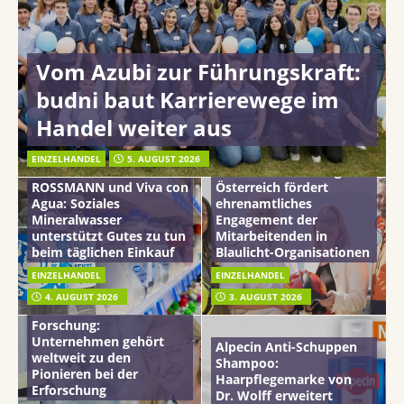
Vom Azubi zur Führungskraft:
budni baut Karrierewege im
Handel weiter aus
EINZELHANDEL
5. AUGUST 2026
mehr vom leben tag: dm
ROSSMANN und Viva con
Österreich fördert
Agua: Soziales
ehrenamtliches
Mineralwasser
Engagement der
unterstützt Gutes zu tun
Mitarbeitenden in
beim täglichen Einkauf
Blaulicht-Organisationen
EINZELHANDEL
EINZELHANDEL
Beiersdorf
4. AUGUST 2026
3. AUGUST 2026
Hautmikrobiom-
Forschung:
Unternehmen gehört
Alpecin Anti-Schuppen
weltweit zu den
Shampoo:
Pionieren bei der
Haarpflegemarke von
Erforschung
Dr. Wolff erweitert