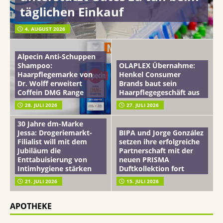
täglichen Einkauf
4. AUGUST 2026
Alpecin Anti-Schuppen
Shampoo:
OLAPLEX Übernahme:
Haarpflegemarke von
Henkel Consumer
Dr. Wolff erweitert
Brands baut sein
Coffein DMG Range
Haarpflegegeschäft aus
28. JULI 2026
27. JULI 2026
30 Jahre dm-Marke
Jessa: Drogeriemarkt-
BIPA und Jorge González
Filialist will mit dem
setzen ihre erfolgreiche
Jubiläum die
Partnerschaft mit der
Enttabuisierung von
neuen PRISMA
Intimhygiene stärken
Duftkollektion fort
21. JULI 2026
15. JULI 2026
APOTHEKE