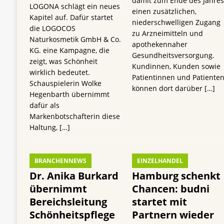
damit zum Ende des Jahre
LOGONA schlägt ein neues
einen zusätzlichen,
Kapitel auf. Dafür startet
niederschwelligen Zugang
die LOGOCOS
zu Arzneimitteln und
Naturkosmetik GmbH & Co.
apothekennaher
KG. eine Kampagne, die
Gesundheitsversorgung.
zeigt, was Schönheit
Kundinnen, Kunden sowie
wirklich bedeutet.
Patientinnen und Patiente
Schauspielerin Wolke
können dort darüber
[…]
Hegenbarth übernimmt
dafür als
Markenbotschafterin diese
Haltung,
[…]
BRANCHENNEWS
EINZELHANDEL
Dr. Anika Burkard
Hamburg schenkt
übernimmt
Chancen: budni
Bereichsleitung
startet mit
Schönheitspflege
Partnern wieder