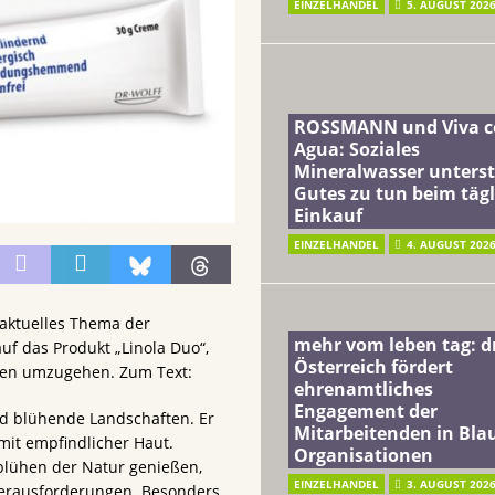
EINZELHANDEL
5. AUGUST 202
ROSSMANN und Viva c
Agua: Soziales
Mineralwasser unterst
Gutes zu tun beim täg
Einkauf
EINZELHANDEL
4. AUGUST 202
 aktuelles Thema der
mehr vom leben tag: 
uf das Produkt „Linola Duo“,
Österreich fördert
onen umzugehen. Zum Text:
ehrenamtliches
Engagement der
d blühende Landschaften. Er
Mitarbeitenden in Blau
mit empfindlicher Haut.
Organisationen
blühen der Natur genießen,
EINZELHANDEL
3. AUGUST 202
Herausforderungen. Besonders