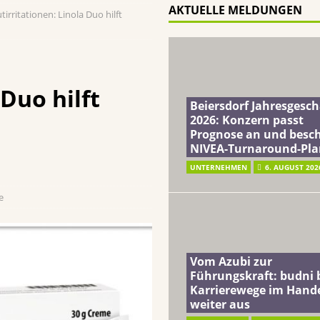
AKTUELLE MELDUNGEN
rritationen: Linola Duo hilft
ft: budni baut Karrierewege im Handel weiter aus
EINZELHANDEL
a: Soziales Mineralwasser unterstützt Gutes zu tun beim täglichen
Duo hilft
terreich fördert ehrenamtliches Engagement der Mitarbeitenden in
Beiersdorf Jahresgesch
2026: Konzern passt
Prognose an und besch
schung: Unternehmen gehört weltweit zu den Pionieren bei der
NIVEA-Turnaround-Pla
UNTERNEHMEN
6. AUGUST 202
e
Vom Azubi zur
Führungskraft: budni 
Karrierewege im Hand
weiter aus