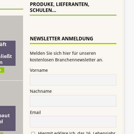
PRODUKE, LIEFERANTEN,
SCHULEN…
NEWSLETTER ANMELDUNG
äft
Melden Sie sich hier für unseren
ließt
kostenlosen Branchennewsletter an.
n
Vorname
6
Nachname
Email
baut
el
Hiermit erkläre ich, das 16. Lebensjahr