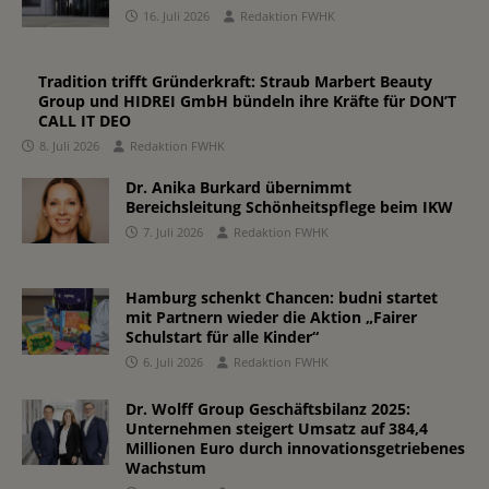
16. Juli 2026
Redaktion FWHK
Tradition trifft Gründerkraft: Straub Marbert Beauty
Group und HIDREI GmbH bündeln ihre Kräfte für DON’T
CALL IT DEO
8. Juli 2026
Redaktion FWHK
Dr. Anika Burkard übernimmt
Bereichsleitung Schönheitspflege beim IKW
7. Juli 2026
Redaktion FWHK
Hamburg schenkt Chancen: budni startet
mit Partnern wieder die Aktion „Fairer
Schulstart für alle Kinder“
6. Juli 2026
Redaktion FWHK
Dr. Wolff Group Geschäftsbilanz 2025:
Unternehmen steigert Umsatz auf 384,4
Millionen Euro durch innovationsgetriebenes
Wachstum