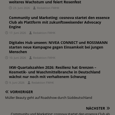
weiteres Wachstum und feiert Rosenfest
23. Juni 2026
Redaktion FWHK
Community und Marketing: cosnova startet den essence
Club als Plattform mit zukunftsweisender Advocacy
Engine
17. Juni 2026
Redaktion FWHK
Digitales Hub unseen: NIVEA CONNECT und ROSSMANN
starten neue Kampagne gegen Einsamkeit bei jungen
Menschen
10. Juni 2026
Redaktion FWHK
IKW-Quartalszahlen 2026: Resilienz hat Grenzen –
Kosmetik- und Waschmittelbranche in Deutschland
wächst nur noch mit verhaltenem Schwung
9. Juni 2026
Redaktion FWHK
VORHERIGER
Müller Beauty geht auf Roadshow durch Süddeutschland
NÄCHSTER
Community und Marketing: cosnova startet den essence Club als