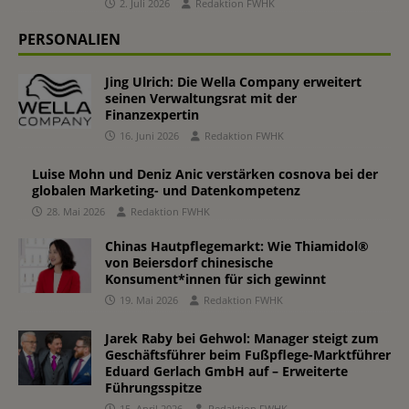
2. Juli 2026
Redaktion FWHK
PERSONALIEN
Jing Ulrich: Die Wella Company erweitert
seinen Verwaltungsrat mit der
Finanzexpertin
16. Juni 2026
Redaktion FWHK
Luise Mohn und Deniz Anic verstärken cosnova bei der
globalen Marketing- und Datenkompetenz
28. Mai 2026
Redaktion FWHK
Chinas Hautpflegemarkt: Wie Thiamidol®
von Beiersdorf chinesische
Konsument*innen für sich gewinnt
19. Mai 2026
Redaktion FWHK
Jarek Raby bei Gehwol: Manager steigt zum
Geschäftsführer beim Fußpflege-Marktführer
Eduard Gerlach GmbH auf – Erweiterte
Führungsspitze
15. April 2026
Redaktion FWHK