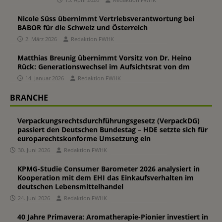
Nicole Süss übernimmt Vertriebsverantwortung bei
BABOR für die Schweiz und Österreich
2. März 2026
Redaktion FWHK
Matthias Breunig übernimmt Vorsitz von Dr. Heino
Rück: Generationswechsel im Aufsichtsrat von dm
14. Januar 2026
Redaktion FWHK
BRANCHE
Verpackungsrechtsdurchführungsgesetz (VerpackDG)
passiert den Deutschen Bundestag – HDE setzte sich für
europarechtskonforme Umsetzung ein
30. Juni 2026
Redaktion FWHK
KPMG-Studie Consumer Barometer 2026 analysiert in
Kooperation mit dem EHI das Einkaufsverhalten im
deutschen Lebensmittelhandel
24. Juni 2026
Redaktion FWHK
40 Jahre Primavera: Aromatherapie-Pionier investiert in