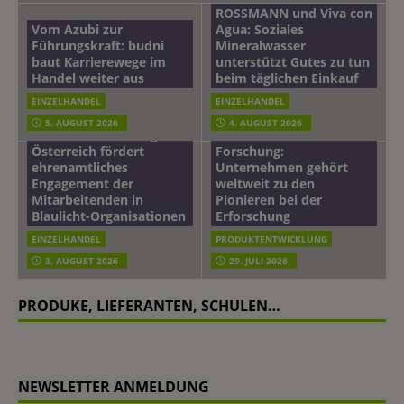
ROSSMANN und Viva con
Vom Azubi zur
Agua: Soziales
Führungskraft: budni
Mineralwasser
baut Karrierewege im
unterstützt Gutes zu tun
Handel weiter aus
beim täglichen Einkauf
EINZELHANDEL
EINZELHANDEL
Beiersdorf
5. AUGUST 2026
4. AUGUST 2026
mehr vom leben tag: dm
Hautmikrobiom-
Österreich fördert
Forschung:
ehrenamtliches
Unternehmen gehört
Engagement der
weltweit zu den
Mitarbeitenden in
Pionieren bei der
Blaulicht-Organisationen
Erforschung
EINZELHANDEL
PRODUKTENTWICKLUNG
3. AUGUST 2026
29. JULI 2026
PRODUKE, LIEFERANTEN, SCHULEN…
NEWSLETTER ANMELDUNG