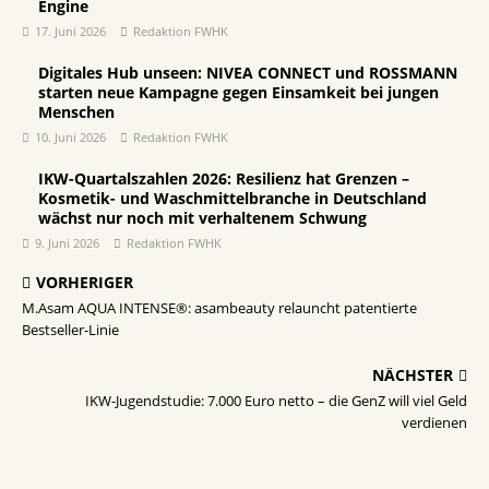
Engine
17. Juni 2026
Redaktion FWHK
Digitales Hub unseen: NIVEA CONNECT und ROSSMANN
starten neue Kampagne gegen Einsamkeit bei jungen
Menschen
10. Juni 2026
Redaktion FWHK
IKW-Quartalszahlen 2026: Resilienz hat Grenzen –
Kosmetik- und Waschmittelbranche in Deutschland
wächst nur noch mit verhaltenem Schwung
9. Juni 2026
Redaktion FWHK
VORHERIGER
M.Asam AQUA INTENSE®: asambeauty relauncht patentierte
Bestseller-Linie
NÄCHSTER
IKW-Jugendstudie: 7.000 Euro netto – die GenZ will viel Geld
verdienen