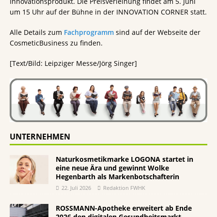
Innovationsprodukt. Die Preisverleihung findet am 5. Juni
um 15 Uhr auf der Bühne in der INNOVATION CORNER statt.
Alle Details zum
Fachprogramm
sind auf der Webseite der
CosmeticBusiness zu finden.
[Text/Bild: Leipziger Messe/Jörg Singer]
UNTERNEHMEN
Naturkosmetikmarke LOGONA startet in
eine neue Ära und gewinnt Wolke
Hegenbarth als Markenbotschafterin
22. Juli 2026
Redaktion FWHK
ROSSMANN-Apotheke erweitert ab Ende
2026 den digitalen Gesundheitsmarkt