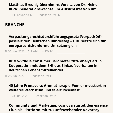
Matthias Breunig übernimmt Vorsitz von Dr. Heino
Rück: Generationswechsel im Aufsichtsrat von dm
14. Januar 2026
Redaktion FWHK
BRANCHE
Verpackungsrechtsdurchführungsgesetz (VerpackDG)
passiert den Deutschen Bundestag – HDE setzte sich für
europarechtskonforme Umsetzung ein
30. Juni 2026
Redaktion FWHK
KPMG-Studie Consumer Barometer 2026 analysiert in
Kooperation mit dem EHI das Einkaufsverhalten im
deutschen Lebensmittelhandel
24. Juni 2026
Redaktion FWHK
40 Jahre Primavera: Aromatherapie-Pionier investiert in
weiteres Wachstum und feiert Rosenfest
23. Juni 2026
Redaktion FWHK
Community und Marketing: cosnova startet den essence
Club als Plattform mit zukunftsweisender Advocacy