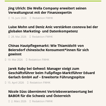
Jing Ulrich: Die Wella Company erweitert seinen
Verwaltungsrat mit der Finanzexpertin
16. Juni 2026
Redaktion FWHK
Luise Mohn und Deniz Anic verstärken cosnova bei der
globalen Marketing- und Datenkompetenz
28. Mai 2026
Redaktion FWHK
Chinas Hautpflegemarkt: Wie Thiamidol® von
Beiersdorf chinesische Konsument*innen für sich
gewinnt
19. Mai 2026
Redaktion FWHK
Jarek Raby bei Gehwol: Manager steigt zum
Geschäftsführer beim Fußpflege-Marktführer Eduard
Gerlach GmbH auf – Erweiterte Führungsspitze
15. April 2026
Redaktion FWHK
Nicole Süss übernimmt Vertriebsverantwortung bei
BABOR für die Schweiz und Österreich
2. März 2026
Redaktion FWHK