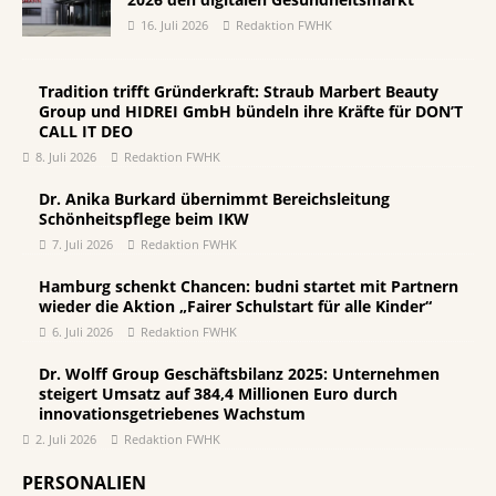
16. Juli 2026
Redaktion FWHK
Tradition trifft Gründerkraft: Straub Marbert Beauty
Group und HIDREI GmbH bündeln ihre Kräfte für DON’T
CALL IT DEO
8. Juli 2026
Redaktion FWHK
Dr. Anika Burkard übernimmt Bereichsleitung
Schönheitspflege beim IKW
7. Juli 2026
Redaktion FWHK
Hamburg schenkt Chancen: budni startet mit Partnern
wieder die Aktion „Fairer Schulstart für alle Kinder“
6. Juli 2026
Redaktion FWHK
Dr. Wolff Group Geschäftsbilanz 2025: Unternehmen
steigert Umsatz auf 384,4 Millionen Euro durch
innovationsgetriebenes Wachstum
2. Juli 2026
Redaktion FWHK
PERSONALIEN