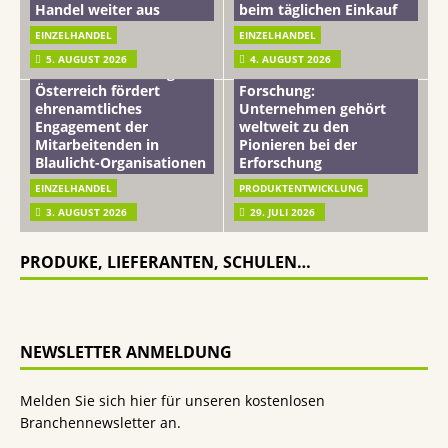
Handel weiter aus
beim täglichen Einkauf
EINZELHANDEL
EINZELHANDEL
Beiersdorf
5. AUGUST 2026
4. AUGUST 2026
mehr vom leben tag: dm
Hautmikrobiom-
Österreich fördert
Forschung:
ehrenamtliches
Unternehmen gehört
Engagement der
weltweit zu den
Mitarbeitenden in
Pionieren bei der
Blaulicht-Organisationen
Erforschung
EINZELHANDEL
PRODUKTENTWICKLUNG
3. AUGUST 2026
29. JULI 2026
PRODUKE, LIEFERANTEN, SCHULEN…
NEWSLETTER ANMELDUNG
Melden Sie sich hier für unseren kostenlosen
Branchennewsletter an.