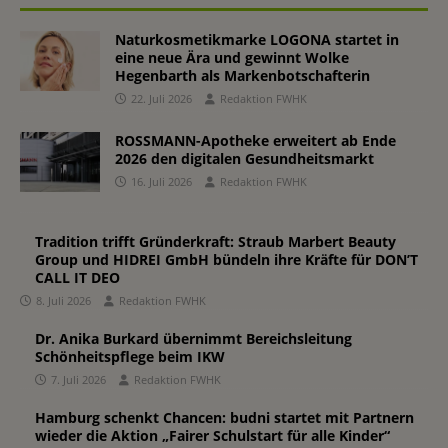
Naturkosmetikmarke LOGONA startet in
eine neue Ära und gewinnt Wolke
Hegenbarth als Markenbotschafterin
22. Juli 2026
Redaktion FWHK
ROSSMANN-Apotheke erweitert ab Ende
2026 den digitalen Gesundheitsmarkt
16. Juli 2026
Redaktion FWHK
Tradition trifft Gründerkraft: Straub Marbert Beauty
Group und HIDREI GmbH bündeln ihre Kräfte für DON’T
CALL IT DEO
8. Juli 2026
Redaktion FWHK
Dr. Anika Burkard übernimmt Bereichsleitung
Schönheitspflege beim IKW
7. Juli 2026
Redaktion FWHK
Hamburg schenkt Chancen: budni startet mit Partnern
wieder die Aktion „Fairer Schulstart für alle Kinder“