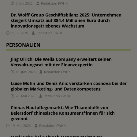
6. Juli 2026
Redaktion FWHK
Dr. Wolff Group Geschäftsbilanz 2025: Unternehmen
steigert Umsatz auf 384,4 Millionen Euro durch
innovationsgetriebenes Wachstum
2. Juli 2026
Redaktion FWHK
PERSONALIEN
Jing Ulrich: Die Wella Company erweitert seinen
Verwaltungsrat mit der Finanzexpertin
16. Juni 2026
Redaktion FWHK
Luise Mohn und Deniz Anic verstärken cosnova bei der
globalen Marketing- und Datenkompetenz
28. Mai 2026
Redaktion FWHK
Chinas Hautpflegemarkt: Wie Thiamidol® von
Beiersdorf chinesische Konsument*innen für sich
gewinnt
19. Mai 2026
Redaktion FWHK