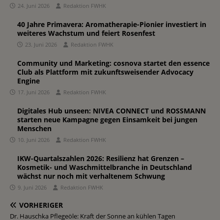
24. Juni 2026
Redaktion FWHK
40 Jahre Primavera: Aromatherapie-Pionier investiert in
weiteres Wachstum und feiert Rosenfest
23. Juni 2026
Redaktion FWHK
Community und Marketing: cosnova startet den essence
Club als Plattform mit zukunftsweisender Advocacy
Engine
17. Juni 2026
Redaktion FWHK
Digitales Hub unseen: NIVEA CONNECT und ROSSMANN
starten neue Kampagne gegen Einsamkeit bei jungen
Menschen
10. Juni 2026
Redaktion FWHK
IKW-Quartalszahlen 2026: Resilienz hat Grenzen –
Kosmetik- und Waschmittelbranche in Deutschland
wächst nur noch mit verhaltenem Schwung
9. Juni 2026
Redaktion FWHK
VORHERIGER
Dr. Hauschka Pflegeöle: Kraft der Sonne an kühlen Tagen