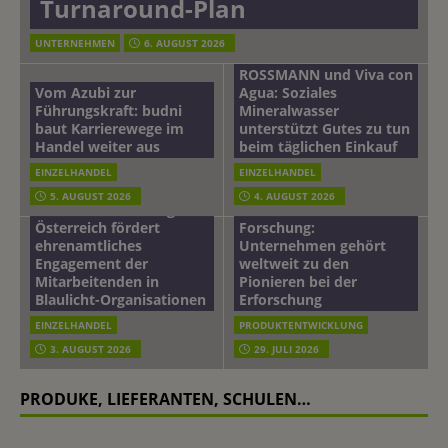
Turnaround-Plan
UNTERNEHMEN
6. AUGUST 2026
ROSSMANN und Viva con
Vom Azubi zur
Agua: Soziales
Führungskraft: budni
Mineralwasser
baut Karrierewege im
unterstützt Gutes zu tun
Handel weiter aus
beim täglichen Einkauf
EINZELHANDEL
EINZELHANDEL
Beiersdorf
5. AUGUST 2026
4. AUGUST 2026
mehr vom leben tag: dm
Hautmikrobiom-
Österreich fördert
Forschung:
ehrenamtliches
Unternehmen gehört
Engagement der
weltweit zu den
Mitarbeitenden in
Pionieren bei der
Blaulicht-Organisationen
Erforschung
EINZELHANDEL
PRODUKTENTWICKLUNG
3. AUGUST 2026
29. JULI 2026
PRODUKE, LIEFERANTEN, SCHULEN…