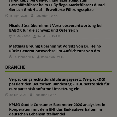
Jarek Raby bei Gehwol: Manager steigt zum
Geschäftsführer beim Fußpflege-Marktführer Eduard
Gerlach GmbH auf – Erweiterte Führungsspitze
15. April 2026
Redaktion FWHK
Nicole Süss übernimmt Vertriebsverantwortung bei
BABOR für die Schweiz und Österreich
2. März 2026
Redaktion FWHK
Matthias Breunig übernimmt Vorsitz von Dr. Heino
Rück: Generationswechsel im Aufsichtsrat von dm
14. Januar 2026
Redaktion FWHK
BRANCHE
Verpackungsrechtsdurchführungsgesetz (VerpackDG)
passiert den Deutschen Bundestag – HDE setzte sich für
europarechtskonforme Umsetzung ein
30. Juni 2026
Redaktion FWHK
KPMG-Studie Consumer Barometer 2026 analysiert in
Kooperation mit dem EHI das Einkaufsverhalten im
deutschen Lebensmittelhandel