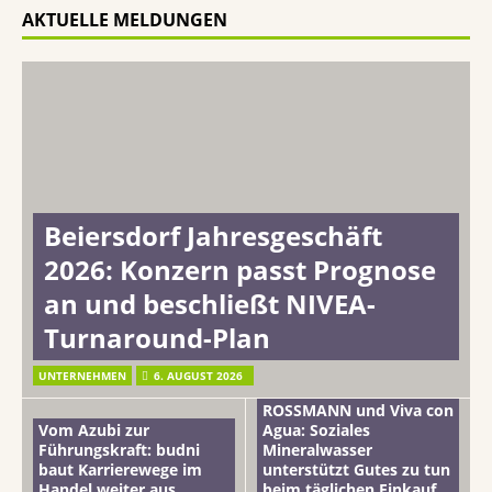
AKTUELLE MELDUNGEN
Beiersdorf Jahresgeschäft
2026: Konzern passt Prognose
an und beschließt NIVEA-
Turnaround-Plan
UNTERNEHMEN
6. AUGUST 2026
ROSSMANN und Viva con
Vom Azubi zur
Agua: Soziales
Führungskraft: budni
Mineralwasser
baut Karrierewege im
unterstützt Gutes zu tun
Handel weiter aus
beim täglichen Einkauf