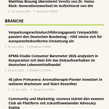
Matthias Breunig übernimmt Vorsitz von Dr. Heino
Rück: Generationswechsel im Aufsichtsrat von dm
14. Januar 2026
Redaktion FWHK
BRANCHE
Verpackungsrechtsdurchführungsgesetz (VerpackDG)
passiert den Deutschen Bundestag – HDE setzte sich für
europarechtskonforme Umsetzung ein
30. Juni 2026
Redaktion FWHK
KPMG-Studie Consumer Barometer 2026 analysiert in
Kooperation mit dem EHI das Einkaufsverhalten im
deutschen Lebensmittelhandel
24. Juni 2026
Redaktion FWHK
40 Jahre Primavera: Aromatherapie-Pionier investiert in
weiteres Wachstum und feiert Rosenfest
23. Juni 2026
Redaktion FWHK
Community und Marketing: cosnova startet den essence
Club als Plattform mit zukunftsweisender Advocacy
Engine