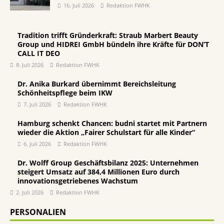
16. Juli 2026
Redaktion FWHK
Tradition trifft Gründerkraft: Straub Marbert Beauty
Group und HIDREI GmbH bündeln ihre Kräfte für DON’T
CALL IT DEO
8. Juli 2026
Redaktion FWHK
Dr. Anika Burkard übernimmt Bereichsleitung
Schönheitspflege beim IKW
7. Juli 2026
Redaktion FWHK
Hamburg schenkt Chancen: budni startet mit Partnern
wieder die Aktion „Fairer Schulstart für alle Kinder“
6. Juli 2026
Redaktion FWHK
Dr. Wolff Group Geschäftsbilanz 2025: Unternehmen
steigert Umsatz auf 384,4 Millionen Euro durch
innovationsgetriebenes Wachstum
2. Juli 2026
Redaktion FWHK
PERSONALIEN