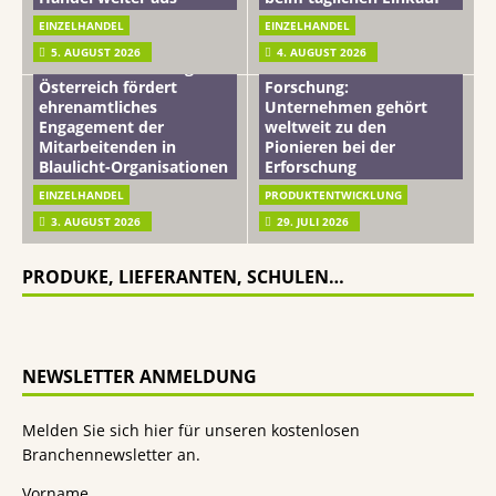
EINZELHANDEL
EINZELHANDEL
Beiersdorf
5. AUGUST 2026
4. AUGUST 2026
mehr vom leben tag: dm
Hautmikrobiom-
Österreich fördert
Forschung:
ehrenamtliches
Unternehmen gehört
Engagement der
weltweit zu den
Mitarbeitenden in
Pionieren bei der
Blaulicht-Organisationen
Erforschung
EINZELHANDEL
PRODUKTENTWICKLUNG
3. AUGUST 2026
29. JULI 2026
PRODUKE, LIEFERANTEN, SCHULEN…
NEWSLETTER ANMELDUNG
Melden Sie sich hier für unseren kostenlosen
Branchennewsletter an.
Vorname