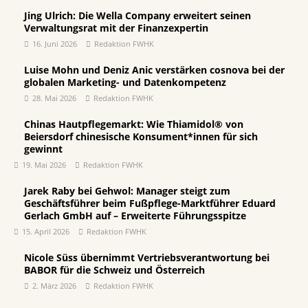
Jing Ulrich: Die Wella Company erweitert seinen
Verwaltungsrat mit der Finanzexpertin
16. Juni 2026
Redaktion FWHK
Luise Mohn und Deniz Anic verstärken cosnova bei der
globalen Marketing- und Datenkompetenz
28. Mai 2026
Redaktion FWHK
Chinas Hautpflegemarkt: Wie Thiamidol® von
Beiersdorf chinesische Konsument*innen für sich
gewinnt
19. Mai 2026
Redaktion FWHK
Jarek Raby bei Gehwol: Manager steigt zum
Geschäftsführer beim Fußpflege-Marktführer Eduard
Gerlach GmbH auf – Erweiterte Führungsspitze
15. April 2026
Redaktion FWHK
Nicole Süss übernimmt Vertriebsverantwortung bei
BABOR für die Schweiz und Österreich
2. März 2026
Redaktion FWHK