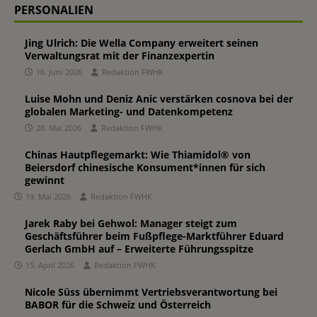
PERSONALIEN
Jing Ulrich: Die Wella Company erweitert seinen
Verwaltungsrat mit der Finanzexpertin
16. Juni 2026
Redaktion FWHK
Luise Mohn und Deniz Anic verstärken cosnova bei der
globalen Marketing- und Datenkompetenz
28. Mai 2026
Redaktion FWHK
Chinas Hautpflegemarkt: Wie Thiamidol® von
Beiersdorf chinesische Konsument*innen für sich
gewinnt
19. Mai 2026
Redaktion FWHK
Jarek Raby bei Gehwol: Manager steigt zum
Geschäftsführer beim Fußpflege-Marktführer Eduard
Gerlach GmbH auf – Erweiterte Führungsspitze
15. April 2026
Redaktion FWHK
Nicole Süss übernimmt Vertriebsverantwortung bei
BABOR für die Schweiz und Österreich