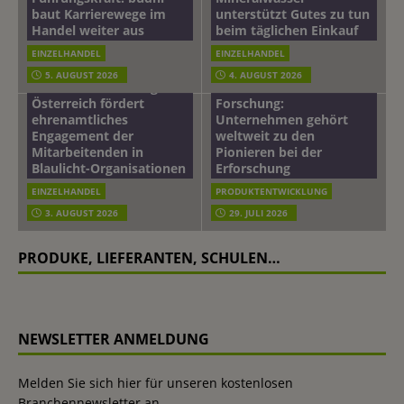
baut Karrierewege im
unterstützt Gutes zu tun
Handel weiter aus
beim täglichen Einkauf
EINZELHANDEL
EINZELHANDEL
Beiersdorf
5. AUGUST 2026
4. AUGUST 2026
mehr vom leben tag: dm
Hautmikrobiom-
Österreich fördert
Forschung:
ehrenamtliches
Unternehmen gehört
Engagement der
weltweit zu den
Mitarbeitenden in
Pionieren bei der
Blaulicht-Organisationen
Erforschung
EINZELHANDEL
PRODUKTENTWICKLUNG
3. AUGUST 2026
29. JULI 2026
PRODUKE, LIEFERANTEN, SCHULEN…
NEWSLETTER ANMELDUNG
Melden Sie sich hier für unseren kostenlosen
Branchennewsletter an.