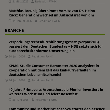
2. März 2026
Redaktion FWHK
Matthias Breunig übernimmt Vorsitz von Dr. Heino
Rück: Generationswechsel im Aufsichtsrat von dm
14. Januar 2026
Redaktion FWHK
BRANCHE
Verpackungsrechtsdurchführungsgesetz (VerpackDG)
passiert den Deutschen Bundestag – HDE setzte sich für
europarechtskonforme Umsetzung ein
30. Juni 2026
Redaktion FWHK
KPMG-Studie Consumer Barometer 2026 analysiert in
Kooperation mit dem EHI das Einkaufsverhalten im
deutschen Lebensmittelhandel
24. Juni 2026
Redaktion FWHK
40 Jahre Primavera: Aromatherapie-Pionier investiert in
weiteres Wachstum und feiert Rosenfest
23. Juni 2026
Redaktion FWHK
Community und Marketing: cosnova startet den essence