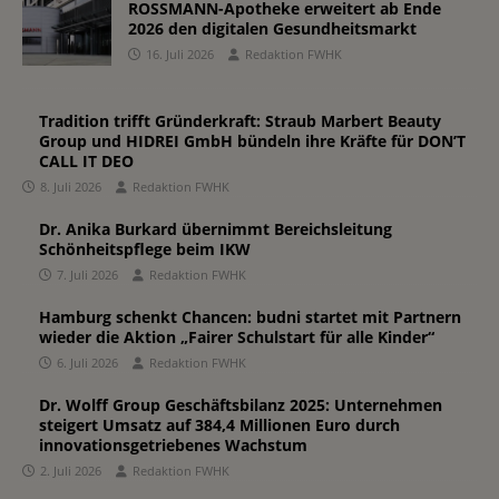
ROSSMANN-Apotheke erweitert ab Ende
2026 den digitalen Gesundheitsmarkt
16. Juli 2026
Redaktion FWHK
Tradition trifft Gründerkraft: Straub Marbert Beauty
Group und HIDREI GmbH bündeln ihre Kräfte für DON’T
CALL IT DEO
8. Juli 2026
Redaktion FWHK
Dr. Anika Burkard übernimmt Bereichsleitung
Schönheitspflege beim IKW
7. Juli 2026
Redaktion FWHK
Hamburg schenkt Chancen: budni startet mit Partnern
wieder die Aktion „Fairer Schulstart für alle Kinder“
6. Juli 2026
Redaktion FWHK
Dr. Wolff Group Geschäftsbilanz 2025: Unternehmen
steigert Umsatz auf 384,4 Millionen Euro durch
innovationsgetriebenes Wachstum
2. Juli 2026
Redaktion FWHK