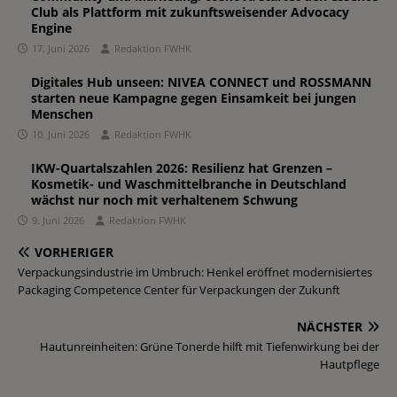
Club als Plattform mit zukunftsweisender Advocacy
Engine
17. Juni 2026
Redaktion FWHK
Digitales Hub unseen: NIVEA CONNECT und ROSSMANN
starten neue Kampagne gegen Einsamkeit bei jungen
Menschen
10. Juni 2026
Redaktion FWHK
IKW-Quartalszahlen 2026: Resilienz hat Grenzen –
Kosmetik- und Waschmittelbranche in Deutschland
wächst nur noch mit verhaltenem Schwung
9. Juni 2026
Redaktion FWHK
VORHERIGER
Verpackungsindustrie im Umbruch: Henkel eröffnet modernisiertes
Packaging Competence Center für Verpackungen der Zukunft
NÄCHSTER
Hautunreinheiten: Grüne Tonerde hilft mit Tiefenwirkung bei der
Hautpflege