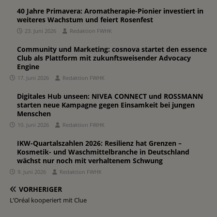
40 Jahre Primavera: Aromatherapie-Pionier investiert in
weiteres Wachstum und feiert Rosenfest
23. Juni 2026
Redaktion FWHK
Community und Marketing: cosnova startet den essence
Club als Plattform mit zukunftsweisender Advocacy
Engine
17. Juni 2026
Redaktion FWHK
Digitales Hub unseen: NIVEA CONNECT und ROSSMANN
starten neue Kampagne gegen Einsamkeit bei jungen
Menschen
10. Juni 2026
Redaktion FWHK
IKW-Quartalszahlen 2026: Resilienz hat Grenzen –
Kosmetik- und Waschmittelbranche in Deutschland
wächst nur noch mit verhaltenem Schwung
9. Juni 2026
Redaktion FWHK
VORHERIGER
L’Oréal kooperiert mit Clue