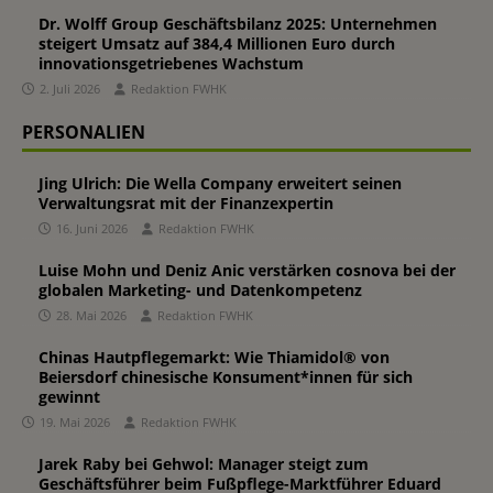
Dr. Wolff Group Geschäftsbilanz 2025: Unternehmen
steigert Umsatz auf 384,4 Millionen Euro durch
innovationsgetriebenes Wachstum
2. Juli 2026
Redaktion FWHK
PERSONALIEN
Jing Ulrich: Die Wella Company erweitert seinen
Verwaltungsrat mit der Finanzexpertin
16. Juni 2026
Redaktion FWHK
Luise Mohn und Deniz Anic verstärken cosnova bei der
globalen Marketing- und Datenkompetenz
28. Mai 2026
Redaktion FWHK
Chinas Hautpflegemarkt: Wie Thiamidol® von
Beiersdorf chinesische Konsument*innen für sich
gewinnt
19. Mai 2026
Redaktion FWHK
Jarek Raby bei Gehwol: Manager steigt zum
Geschäftsführer beim Fußpflege-Marktführer Eduard