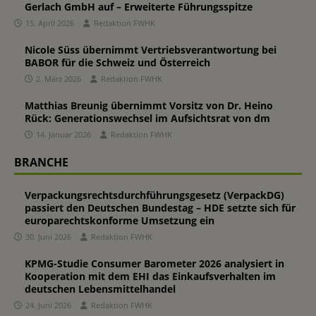
Gerlach GmbH auf – Erweiterte Führungsspitze
15. April 2026
Redaktion FWHK
Nicole Süss übernimmt Vertriebsverantwortung bei
BABOR für die Schweiz und Österreich
2. März 2026
Redaktion FWHK
Matthias Breunig übernimmt Vorsitz von Dr. Heino
Rück: Generationswechsel im Aufsichtsrat von dm
14. Januar 2026
Redaktion FWHK
BRANCHE
Verpackungsrechtsdurchführungsgesetz (VerpackDG)
passiert den Deutschen Bundestag – HDE setzte sich für
europarechtskonforme Umsetzung ein
30. Juni 2026
Redaktion FWHK
KPMG-Studie Consumer Barometer 2026 analysiert in
Kooperation mit dem EHI das Einkaufsverhalten im
deutschen Lebensmittelhandel
24. Juni 2026
Redaktion FWHK