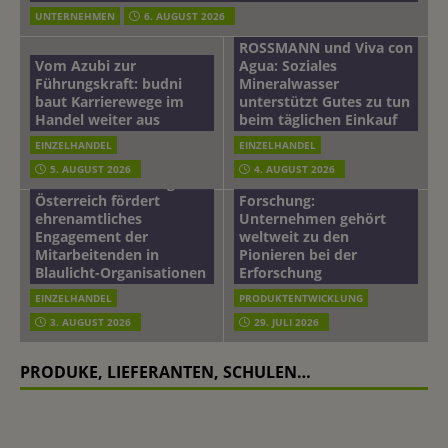
UNTERNEHMEN
6. AUGUST 2026
ROSSMANN und Viva con
Vom Azubi zur
Agua: Soziales
Führungskraft: budni
Mineralwasser
baut Karrierewege im
unterstützt Gutes zu tun
Handel weiter aus
beim täglichen Einkauf
EINZELHANDEL
EINZELHANDEL
Beiersdorf
5. AUGUST 2026
4. AUGUST 2026
mehr vom leben tag: dm
Hautmikrobiom-
Österreich fördert
Forschung:
ehrenamtliches
Unternehmen gehört
Engagement der
weltweit zu den
Mitarbeitenden in
Pionieren bei der
Blaulicht-Organisationen
Erforschung
EINZELHANDEL
PRODUKTENTWICKLUNG
3. AUGUST 2026
29. JULI 2026
PRODUKE, LIEFERANTEN, SCHULEN…