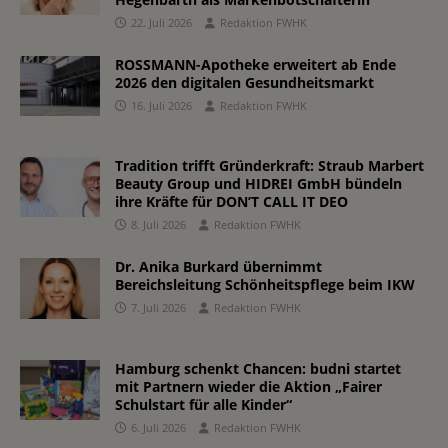
22. Juli 2026
Redaktion FWHK
ROSSMANN-Apotheke erweitert ab Ende
2026 den digitalen Gesundheitsmarkt
16. Juli 2026
Redaktion FWHK
Tradition trifft Gründerkraft: Straub Marbert
Beauty Group und HIDREI GmbH bündeln
ihre Kräfte für DON’T CALL IT DEO
8. Juli 2026
Redaktion FWHK
Dr. Anika Burkard übernimmt
Bereichsleitung Schönheitspflege beim IKW
7. Juli 2026
Redaktion FWHK
Hamburg schenkt Chancen: budni startet
mit Partnern wieder die Aktion „Fairer
Schulstart für alle Kinder“
6. Juli 2026
Redaktion FWHK