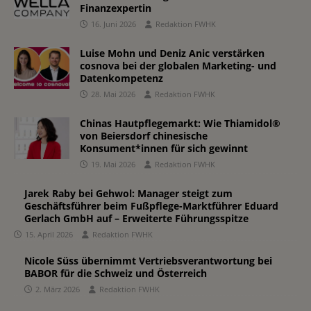
Finanzexpertin
16. Juni 2026
Redaktion FWHK
Luise Mohn und Deniz Anic verstärken
cosnova bei der globalen Marketing- und
Datenkompetenz
28. Mai 2026
Redaktion FWHK
Chinas Hautpflegemarkt: Wie Thiamidol®
von Beiersdorf chinesische
Konsument*innen für sich gewinnt
19. Mai 2026
Redaktion FWHK
Jarek Raby bei Gehwol: Manager steigt zum
Geschäftsführer beim Fußpflege-Marktführer Eduard
Gerlach GmbH auf – Erweiterte Führungsspitze
15. April 2026
Redaktion FWHK
Nicole Süss übernimmt Vertriebsverantwortung bei
BABOR für die Schweiz und Österreich
2. März 2026
Redaktion FWHK