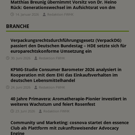
Matthias Breunig übernimmt Vorsitz von Dr. Heino
Rück: Generationswechsel im Aufsichtsrat von dm
14. Januar 2026
Redaktion FWHK
BRANCHE
Verpackungsrechtsdurchführungsgesetz (VerpackDG)
passiert den Deutschen Bundestag – HDE setzte sich für
europarechtskonforme Umsetzung ein
30. Juni 2026
Redaktion FWHK
KPMG-Studie Consumer Barometer 2026 analysiert in
Kooperation mit dem EHI das Einkaufsverhalten im
deutschen Lebensmittelhandel
24. Juni 2026
Redaktion FWHK
40 Jahre Primavera: Aromatherapie-Pionier investiert in
weiteres Wachstum und feiert Rosenfest
23. Juni 2026
Redaktion FWHK
Community und Marketing: cosnova startet den essence
Club als Plattform mit zukunftsweisender Advocacy
Engine