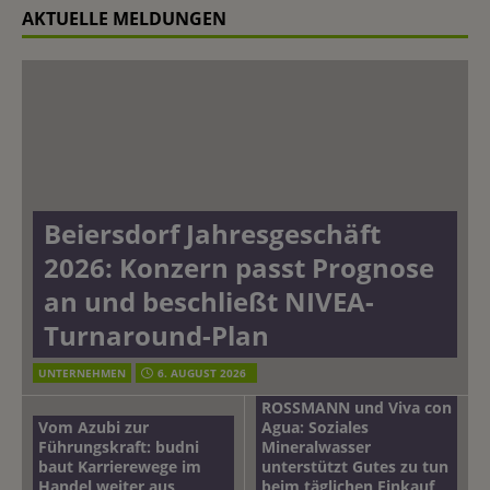
AKTUELLE MELDUNGEN
Beiersdorf Jahresgeschäft
2026: Konzern passt Prognose
an und beschließt NIVEA-
Turnaround-Plan
UNTERNEHMEN
6. AUGUST 2026
ROSSMANN und Viva con
Vom Azubi zur
Agua: Soziales
Führungskraft: budni
Mineralwasser
baut Karrierewege im
unterstützt Gutes zu tun
Handel weiter aus
beim täglichen Einkauf