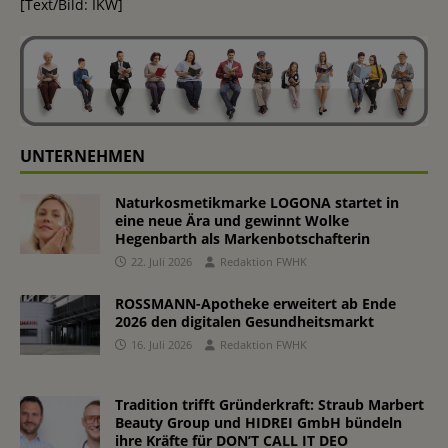
[Text/Bild: IKW]
UNTERNEHMEN
Naturkosmetikmarke LOGONA startet in
eine neue Ära und gewinnt Wolke
Hegenbarth als Markenbotschafterin
22. Juli 2026
Redaktion FWHK
ROSSMANN-Apotheke erweitert ab Ende
2026 den digitalen Gesundheitsmarkt
16. Juli 2026
Redaktion FWHK
Tradition trifft Gründerkraft: Straub Marbert
Beauty Group und HIDREI GmbH bündeln
ihre Kräfte für DON’T CALL IT DEO