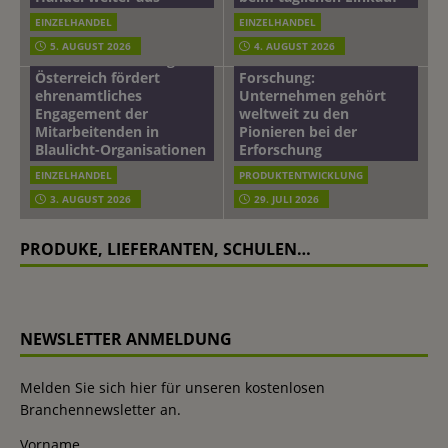
EINZELHANDEL
EINZELHANDEL
Beiersdorf
5. AUGUST 2026
4. AUGUST 2026
mehr vom leben tag: dm
Hautmikrobiom-
Österreich fördert
Forschung:
ehrenamtliches
Unternehmen gehört
Engagement der
weltweit zu den
Mitarbeitenden in
Pionieren bei der
Blaulicht-Organisationen
Erforschung
EINZELHANDEL
PRODUKTENTWICKLUNG
3. AUGUST 2026
29. JULI 2026
PRODUKE, LIEFERANTEN, SCHULEN…
NEWSLETTER ANMELDUNG
Melden Sie sich hier für unseren kostenlosen
Branchennewsletter an.
Vorname