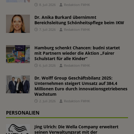
8. Juli 2026
Redaktion FWHK
Dr. Anika Burkard übernimmt
Bereichsleitung Schönheitspflege beim IKW
7. Juli 2026
Redaktion FWHK
Hamburg schenkt Chancen: budni startet
mit Partnern wieder die Aktion „Fairer
Schulstart für alle Kinder“
6. Juli 2026
Redaktion FWHK
Dr. Wolff Group Geschäftsbilanz 2025:
Unternehmen steigert Umsatz auf 384,4
Millionen Euro durch innovationsgetriebenes
Wachstum
2. Juli 2026
Redaktion FWHK
PERSONALIEN
Jing Ulrich: Die Wella Company erweitert
seinen Verwaltungsrat mit der