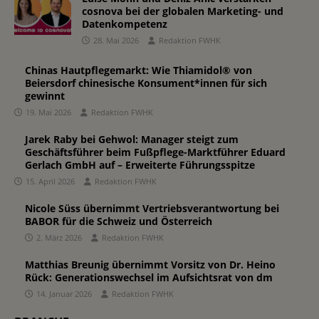
cosnova bei der globalen Marketing- und
Datenkompetenz
28. Mai 2026
Redaktion FWHK
Chinas Hautpflegemarkt: Wie Thiamidol® von
Beiersdorf chinesische Konsument*innen für sich
gewinnt
19. Mai 2026
Redaktion FWHK
Jarek Raby bei Gehwol: Manager steigt zum
Geschäftsführer beim Fußpflege-Marktführer Eduard
Gerlach GmbH auf – Erweiterte Führungsspitze
15. April 2026
Redaktion FWHK
Nicole Süss übernimmt Vertriebsverantwortung bei
BABOR für die Schweiz und Österreich
2. März 2026
Redaktion FWHK
Matthias Breunig übernimmt Vorsitz von Dr. Heino
Rück: Generationswechsel im Aufsichtsrat von dm
14. Januar 2026
Redaktion FWHK