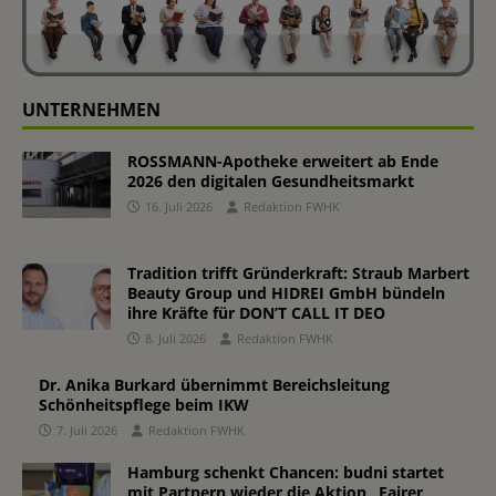
UNTERNEHMEN
ROSSMANN-Apotheke erweitert ab Ende
2026 den digitalen Gesundheitsmarkt
16. Juli 2026
Redaktion FWHK
Tradition trifft Gründerkraft: Straub Marbert
Beauty Group und HIDREI GmbH bündeln
ihre Kräfte für DON’T CALL IT DEO
8. Juli 2026
Redaktion FWHK
Dr. Anika Burkard übernimmt Bereichsleitung
Schönheitspflege beim IKW
7. Juli 2026
Redaktion FWHK
Hamburg schenkt Chancen: budni startet
mit Partnern wieder die Aktion „Fairer