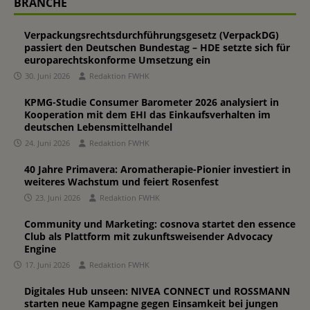
BRANCHE
Verpackungsrechtsdurchführungsgesetz (VerpackDG)
passiert den Deutschen Bundestag – HDE setzte sich für
europarechtskonforme Umsetzung ein
30. Juni 2026
Redaktion FWHK
KPMG-Studie Consumer Barometer 2026 analysiert in
Kooperation mit dem EHI das Einkaufsverhalten im
deutschen Lebensmittelhandel
24. Juni 2026
Redaktion FWHK
40 Jahre Primavera: Aromatherapie-Pionier investiert in
weiteres Wachstum und feiert Rosenfest
23. Juni 2026
Redaktion FWHK
Community und Marketing: cosnova startet den essence
Club als Plattform mit zukunftsweisender Advocacy
Engine
17. Juni 2026
Redaktion FWHK
Digitales Hub unseen: NIVEA CONNECT und ROSSMANN
starten neue Kampagne gegen Einsamkeit bei jungen