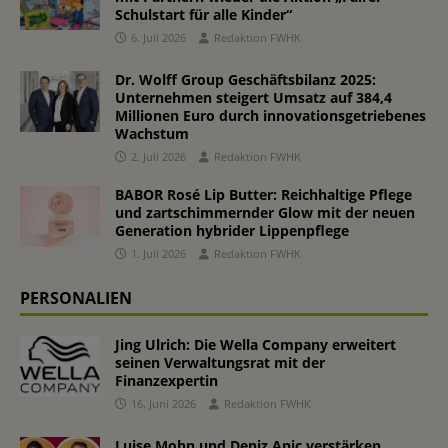
Schulstart für alle Kinder“
6. Juli 2026
Redaktion FWHK
Dr. Wolff Group Geschäftsbilanz 2025:
Unternehmen steigert Umsatz auf 384,4
Millionen Euro durch innovationsgetriebenes
Wachstum
2. Juli 2026
Redaktion FWHK
BABOR Rosé Lip Butter: Reichhaltige Pflege
und zartschimmernder Glow mit der neuen
Generation hybrider Lippenpflege
1. Juli 2026
Redaktion FWHK
PERSONALIEN
Jing Ulrich: Die Wella Company erweitert
seinen Verwaltungsrat mit der
Finanzexpertin
16. Juni 2026
Redaktion FWHK
Luise Mohn und Deniz Anic verstärken