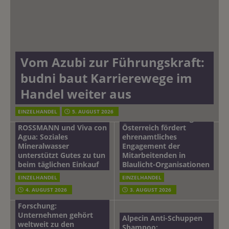
Vom Azubi zur Führungskraft:
budni baut Karrierewege im
Handel weiter aus
EINZELHANDEL
5. AUGUST 2026
mehr vom leben tag: dm
ROSSMANN und Viva con
Österreich fördert
Agua: Soziales
ehrenamtliches
Mineralwasser
Engagement der
unterstützt Gutes zu tun
Mitarbeitenden in
beim täglichen Einkauf
Blaulicht-Organisationen
EINZELHANDEL
EINZELHANDEL
Beiersdorf
4. AUGUST 2026
3. AUGUST 2026
Hautmikrobiom-
Forschung:
Unternehmen gehört
Alpecin Anti-Schuppen
weltweit zu den
Shampoo: