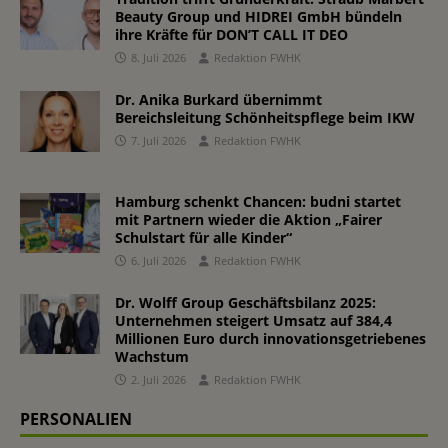
Beauty Group und HIDREI GmbH bündeln
ihre Kräfte für DON’T CALL IT DEO
8. Juli 2026
Redaktion FWHK
Dr. Anika Burkard übernimmt
Bereichsleitung Schönheitspflege beim IKW
7. Juli 2026
Redaktion FWHK
Hamburg schenkt Chancen: budni startet
mit Partnern wieder die Aktion „Fairer
Schulstart für alle Kinder“
6. Juli 2026
Redaktion FWHK
Dr. Wolff Group Geschäftsbilanz 2025:
Unternehmen steigert Umsatz auf 384,4
Millionen Euro durch innovationsgetriebenes
Wachstum
2. Juli 2026
Redaktion FWHK
PERSONALIEN