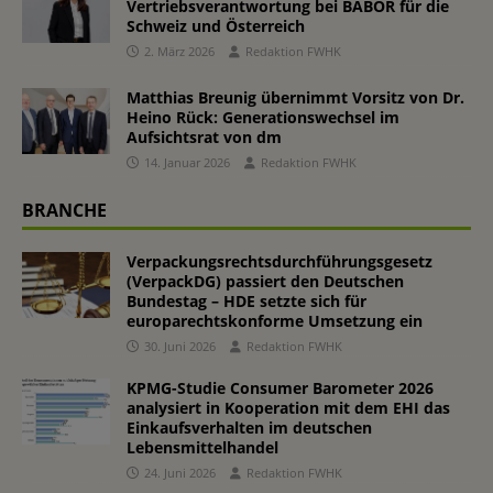
Vertriebsverantwortung bei BABOR für die
Schweiz und Österreich
2. März 2026
Redaktion FWHK
Matthias Breunig übernimmt Vorsitz von Dr.
Heino Rück: Generationswechsel im
Aufsichtsrat von dm
14. Januar 2026
Redaktion FWHK
BRANCHE
Verpackungsrechtsdurchführungsgesetz
(VerpackDG) passiert den Deutschen
Bundestag – HDE setzte sich für
europarechtskonforme Umsetzung ein
30. Juni 2026
Redaktion FWHK
KPMG-Studie Consumer Barometer 2026
analysiert in Kooperation mit dem EHI das
Einkaufsverhalten im deutschen
Lebensmittelhandel
24. Juni 2026
Redaktion FWHK