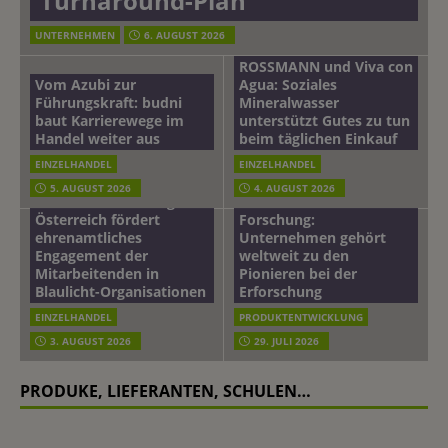
Turnaround-Plan
UNTERNEHMEN
6. AUGUST 2026
ROSSMANN und Viva con
Vom Azubi zur
Agua: Soziales
Führungskraft: budni
Mineralwasser
baut Karrierewege im
unterstützt Gutes zu tun
Handel weiter aus
beim täglichen Einkauf
EINZELHANDEL
EINZELHANDEL
Beiersdorf
5. AUGUST 2026
4. AUGUST 2026
mehr vom leben tag: dm
Hautmikrobiom-
Österreich fördert
Forschung:
ehrenamtliches
Unternehmen gehört
Engagement der
weltweit zu den
Mitarbeitenden in
Pionieren bei der
Blaulicht-Organisationen
Erforschung
EINZELHANDEL
PRODUKTENTWICKLUNG
3. AUGUST 2026
29. JULI 2026
PRODUKE, LIEFERANTEN, SCHULEN…