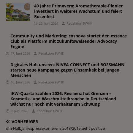
40 Jahre Primavera: Aromatherapie-Pionier
investiert in weiteres Wachstum und feiert
Rosenfest
23. Juni 2026
Redaktion FWHK
Community und Marketing: cosnova startet den essence
Club als Plattform mit zukunftsweisender Advocacy
Engine
17. Juni 2026
Redaktion FWHK
Digitales Hub unseen: NIVEA CONNECT und ROSSMANN
starten neue Kampagne gegen Einsamkeit bei jungen
Menschen
10. Juni 2026
Redaktion FWHK
IKW-Quartalszahlen 2026: Resilienz hat Grenzen –
Kosmetik- und Waschmittelbranche in Deutschland
wächst nur noch mit verhaltenem Schwung
9. Juni 2026
Redaktion FWHK
VORHERIGER
dm-Halbjahrespressekonferenz 2018/2019 sieht positive