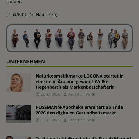
Länder.
[Text/Bild: Dr. Hauschka]
UNTERNEHMEN
Naturkosmetikmarke LOGONA startet in
eine neue Ära und gewinnt Wolke
Hegenbarth als Markenbotschafterin
22. Juli 2026
Redaktion FWHK
ROSSMANN-Apotheke erweitert ab Ende
2026 den digitalen Gesundheitsmarkt
16. Juli 2026
Redaktion FWHK
Tradition trifft Gründerkraft: Straub Marbert