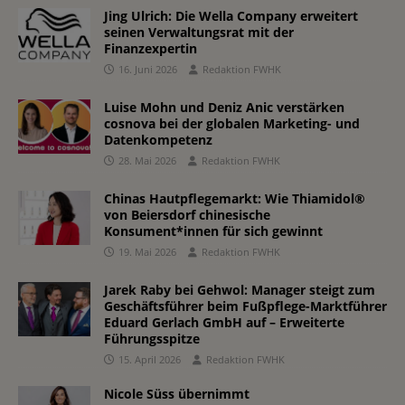
Jing Ulrich: Die Wella Company erweitert
seinen Verwaltungsrat mit der
Finanzexpertin
16. Juni 2026
Redaktion FWHK
Luise Mohn und Deniz Anic verstärken
cosnova bei der globalen Marketing- und
Datenkompetenz
28. Mai 2026
Redaktion FWHK
Chinas Hautpflegemarkt: Wie Thiamidol®
von Beiersdorf chinesische
Konsument*innen für sich gewinnt
19. Mai 2026
Redaktion FWHK
Jarek Raby bei Gehwol: Manager steigt zum
Geschäftsführer beim Fußpflege-Marktführer
Eduard Gerlach GmbH auf – Erweiterte
Führungsspitze
15. April 2026
Redaktion FWHK
Nicole Süss übernimmt