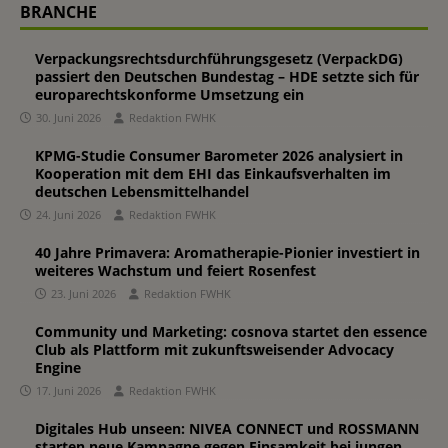
BRANCHE
Verpackungsrechtsdurchführungsgesetz (VerpackDG)
passiert den Deutschen Bundestag – HDE setzte sich für
europarechtskonforme Umsetzung ein
30. Juni 2026
Redaktion FWHK
KPMG-Studie Consumer Barometer 2026 analysiert in
Kooperation mit dem EHI das Einkaufsverhalten im
deutschen Lebensmittelhandel
24. Juni 2026
Redaktion FWHK
40 Jahre Primavera: Aromatherapie-Pionier investiert in
weiteres Wachstum und feiert Rosenfest
23. Juni 2026
Redaktion FWHK
Community und Marketing: cosnova startet den essence
Club als Plattform mit zukunftsweisender Advocacy
Engine
17. Juni 2026
Redaktion FWHK
Digitales Hub unseen: NIVEA CONNECT und ROSSMANN
starten neue Kampagne gegen Einsamkeit bei jungen