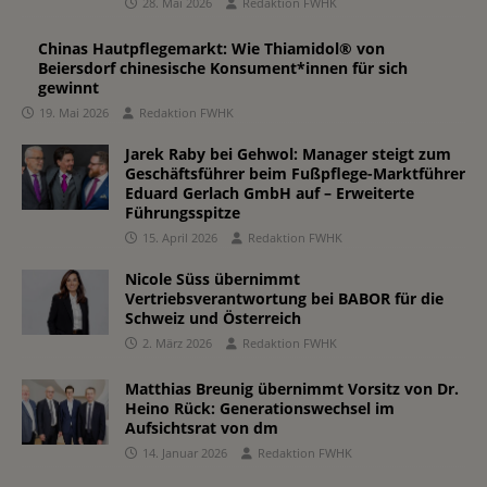
28. Mai 2026
Redaktion FWHK
Chinas Hautpflegemarkt: Wie Thiamidol® von
Beiersdorf chinesische Konsument*innen für sich
gewinnt
19. Mai 2026
Redaktion FWHK
Jarek Raby bei Gehwol: Manager steigt zum
Geschäftsführer beim Fußpflege-Marktführer
Eduard Gerlach GmbH auf – Erweiterte
Führungsspitze
15. April 2026
Redaktion FWHK
Nicole Süss übernimmt
Vertriebsverantwortung bei BABOR für die
Schweiz und Österreich
2. März 2026
Redaktion FWHK
Matthias Breunig übernimmt Vorsitz von Dr.
Heino Rück: Generationswechsel im
Aufsichtsrat von dm
14. Januar 2026
Redaktion FWHK