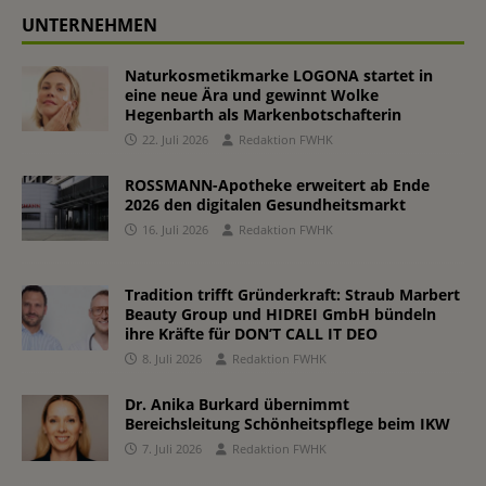
UNTERNEHMEN
Naturkosmetikmarke LOGONA startet in
eine neue Ära und gewinnt Wolke
Hegenbarth als Markenbotschafterin
22. Juli 2026
Redaktion FWHK
ROSSMANN-Apotheke erweitert ab Ende
2026 den digitalen Gesundheitsmarkt
16. Juli 2026
Redaktion FWHK
Tradition trifft Gründerkraft: Straub Marbert
Beauty Group und HIDREI GmbH bündeln
ihre Kräfte für DON’T CALL IT DEO
8. Juli 2026
Redaktion FWHK
Dr. Anika Burkard übernimmt
Bereichsleitung Schönheitspflege beim IKW
7. Juli 2026
Redaktion FWHK