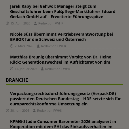
Jarek Raby bei Gehwol: Manager steigt zum
Geschäftsführer beim Fußpflege-Marktführer Eduard
Gerlach GmbH auf – Erweiterte Führungsspitze
15. April 2026
Redaktion FWHK
Nicole Süss übernimmt Vertriebsverantwortung bei
BABOR für die Schweiz und Österreich
2. März 2026
Redaktion FWHK
Matthias Breunig übernimmt Vorsitz von Dr. Heino
Rück: Generationswechsel im Aufsichtsrat von dm
14. Januar 2026
Redaktion FWHK
BRANCHE
Verpackungsrechtsdurchführungsgesetz (VerpackDG)
passiert den Deutschen Bundestag – HDE setzte sich für
europarechtskonforme Umsetzung ein
30. Juni 2026
Redaktion FWHK
KPMG-Studie Consumer Barometer 2026 analysiert in
Kooperation mit dem EHI das Einkaufsverhalten im