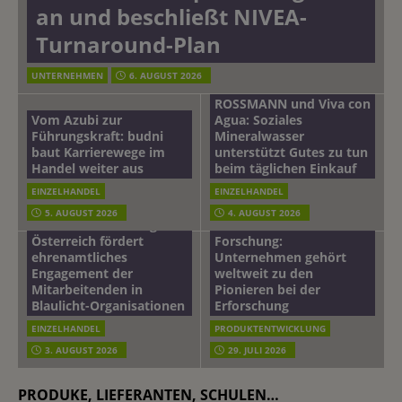
an und beschließt NIVEA-
Turnaround-Plan
UNTERNEHMEN
6. AUGUST 2026
ROSSMANN und Viva con
Vom Azubi zur
Agua: Soziales
Führungskraft: budni
Mineralwasser
baut Karrierewege im
unterstützt Gutes zu tun
Handel weiter aus
beim täglichen Einkauf
EINZELHANDEL
EINZELHANDEL
Beiersdorf
5. AUGUST 2026
4. AUGUST 2026
mehr vom leben tag: dm
Hautmikrobiom-
Österreich fördert
Forschung:
ehrenamtliches
Unternehmen gehört
Engagement der
weltweit zu den
Mitarbeitenden in
Pionieren bei der
Blaulicht-Organisationen
Erforschung
EINZELHANDEL
PRODUKTENTWICKLUNG
3. AUGUST 2026
29. JULI 2026
PRODUKE, LIEFERANTEN, SCHULEN…