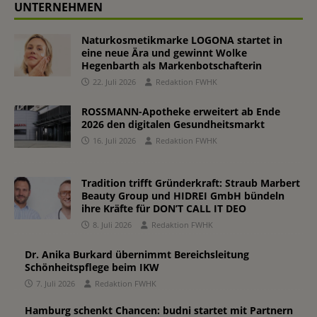
UNTERNEHMEN
Naturkosmetikmarke LOGONA startet in
eine neue Ära und gewinnt Wolke
Hegenbarth als Markenbotschafterin
22. Juli 2026
Redaktion FWHK
ROSSMANN-Apotheke erweitert ab Ende
2026 den digitalen Gesundheitsmarkt
16. Juli 2026
Redaktion FWHK
Tradition trifft Gründerkraft: Straub Marbert
Beauty Group und HIDREI GmbH bündeln
ihre Kräfte für DON’T CALL IT DEO
8. Juli 2026
Redaktion FWHK
Dr. Anika Burkard übernimmt Bereichsleitung
Schönheitspflege beim IKW
7. Juli 2026
Redaktion FWHK
Hamburg schenkt Chancen: budni startet mit Partnern