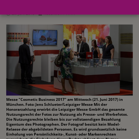
20. Juni 2018
Redaktion FWHK
Messe "Cosmetic Business 2017" am Mittwoch (21. Juni 2017) in
München. Foto: Jens Schlueter/Leipziger Messe Mit der
Honorarzahlung erwirbt die Leipziger Messe GmbH das gesamte
Nutzungsrecht der Fotos zur Nutzung als Presse- und Werbefotos.
Die Nutzungsrechte bleiben bis zur vollstaendigen Bezahlung
Eigentum des Photographen. Der Fotograf besitzt kein Model-
Relaese der abgebildeten Personen. Es wird grundsaetzlich keine
Einholung von Persönlichkeits-, Kunst- oder Markenrechten