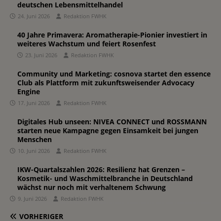
deutschen Lebensmittelhandel
24. Juni 2026
Redaktion FWHK
40 Jahre Primavera: Aromatherapie-Pionier investiert in
weiteres Wachstum und feiert Rosenfest
23. Juni 2026
Redaktion FWHK
Community und Marketing: cosnova startet den essence
Club als Plattform mit zukunftsweisender Advocacy
Engine
17. Juni 2026
Redaktion FWHK
Digitales Hub unseen: NIVEA CONNECT und ROSSMANN
starten neue Kampagne gegen Einsamkeit bei jungen
Menschen
10. Juni 2026
Redaktion FWHK
IKW-Quartalszahlen 2026: Resilienz hat Grenzen –
Kosmetik- und Waschmittelbranche in Deutschland
wächst nur noch mit verhaltenem Schwung
9. Juni 2026
Redaktion FWHK
VORHERIGER