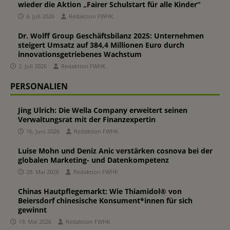
wieder die Aktion „Fairer Schulstart für alle Kinder“
6. Juli 2026
Redaktion FWHK
Dr. Wolff Group Geschäftsbilanz 2025: Unternehmen
steigert Umsatz auf 384,4 Millionen Euro durch
innovationsgetriebenes Wachstum
2. Juli 2026
Redaktion FWHK
PERSONALIEN
Jing Ulrich: Die Wella Company erweitert seinen
Verwaltungsrat mit der Finanzexpertin
16. Juni 2026
Redaktion FWHK
Luise Mohn und Deniz Anic verstärken cosnova bei der
globalen Marketing- und Datenkompetenz
28. Mai 2026
Redaktion FWHK
Chinas Hautpflegemarkt: Wie Thiamidol® von
Beiersdorf chinesische Konsument*innen für sich
gewinnt
19. Mai 2026
Redaktion FWHK