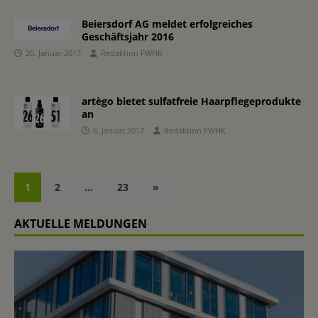
Beiersdorf AG meldet erfolgreiches
Geschäftsjahr 2016
20. Januar 2017
Redaktion FWHK
artègo bietet sulfatfreie Haarpflegeprodukte
an
6. Januar 2017
Redaktion FWHK
1
2
…
23
»
AKTUELLE MELDUNGEN