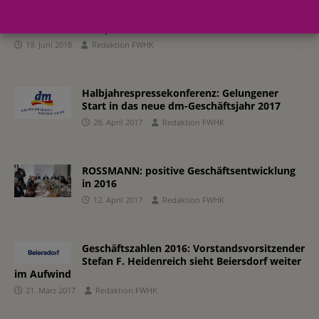
„Open Innovation“-Plattform Henkelx:
Henkel erweitert Kooperation mit der ESCP
Europe
19. Juni 2018
Redaktion FWHK
Halbjahrespressekonferenz: Gelungener
Start in das neue dm-Geschäftsjahr 2017
28. April 2017
Redaktion FWHK
ROSSMANN: positive Geschäftsentwicklung
in 2016
12. April 2017
Redaktion FWHK
Geschäftszahlen 2016: Vorstandsvorsitzender
Stefan F. Heidenreich sieht Beiersdorf weiter
im Aufwind
21. März 2017
Redaktion FWHK