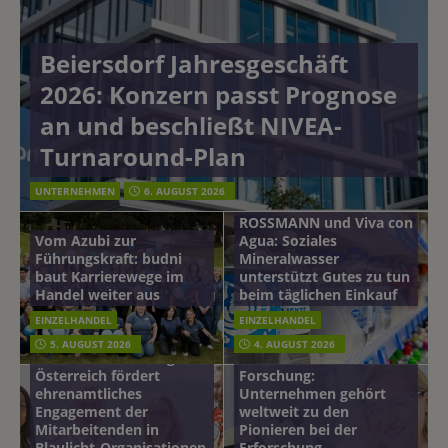
Beiersdorf Jahresgeschäft
2026: Konzern passt Prognose
an und beschließt NIVEA-
Turnaround-Plan
UNTERNEHMEN
6. AUGUST 2026
ROSSMANN und Viva con
Vom Azubi zur
Agua: Soziales
Führungskraft: budni
Mineralwasser
baut Karrierewege im
unterstützt Gutes zu tun
Handel weiter aus
beim täglichen Einkauf
EINZELHANDEL
EINZELHANDEL
Beiersdorf
5. AUGUST 2026
4. AUGUST 2026
mehr vom leben tag: dm
Hautmikrobiom-
Österreich fördert
Forschung:
ehrenamtliches
Unternehmen gehört
Engagement der
weltweit zu den
Mitarbeitenden in
Pionieren bei der
Blaulicht-Organisationen
Erforschung