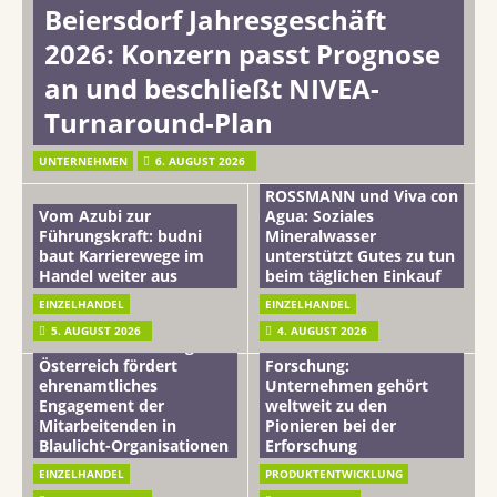
Beiersdorf Jahresgeschäft
2026: Konzern passt Prognose
an und beschließt NIVEA-
Turnaround-Plan
UNTERNEHMEN
6. AUGUST 2026
ROSSMANN und Viva con
Vom Azubi zur
Agua: Soziales
Führungskraft: budni
Mineralwasser
baut Karrierewege im
unterstützt Gutes zu tun
Handel weiter aus
beim täglichen Einkauf
EINZELHANDEL
EINZELHANDEL
Beiersdorf
5. AUGUST 2026
4. AUGUST 2026
mehr vom leben tag: dm
Hautmikrobiom-
Österreich fördert
Forschung:
ehrenamtliches
Unternehmen gehört
Engagement der
weltweit zu den
Mitarbeitenden in
Pionieren bei der
Blaulicht-Organisationen
Erforschung
EINZELHANDEL
PRODUKTENTWICKLUNG