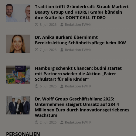
Tradition trifft Gründerkraft: Straub Marbert
Beauty Group und HIDREI GmbH bündeln
ihre Kräfte für DON’T CALL IT DEO
8. Juli 2026
Redaktion FWHK
Dr. Anika Burkard übernimmt
Bereichsleitung Schönheitspflege beim IKW
7. Juli 2026
Redaktion FWHK
Hamburg schenkt Chancen: budni startet
mit Partnern wieder die Aktion „Fairer
Schulstart für alle Kinder“
6. Juli 2026
Redaktion FWHK
Dr. Wolff Group Geschäftsbilanz 2025:
Unternehmen steigert Umsatz auf 384,4
Millionen Euro durch innovationsgetriebenes
Wachstum
2. Juli 2026
Redaktion FWHK
PERSONALIEN