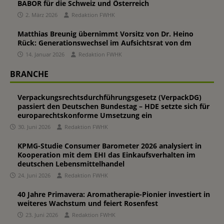
BABOR für die Schweiz und Österreich
2. März 2026
Redaktion FWHK
Matthias Breunig übernimmt Vorsitz von Dr. Heino
Rück: Generationswechsel im Aufsichtsrat von dm
14. Januar 2026
Redaktion FWHK
BRANCHE
Verpackungsrechtsdurchführungsgesetz (VerpackDG)
passiert den Deutschen Bundestag – HDE setzte sich für
europarechtskonforme Umsetzung ein
30. Juni 2026
Redaktion FWHK
KPMG-Studie Consumer Barometer 2026 analysiert in
Kooperation mit dem EHI das Einkaufsverhalten im
deutschen Lebensmittelhandel
24. Juni 2026
Redaktion FWHK
40 Jahre Primavera: Aromatherapie-Pionier investiert in
weiteres Wachstum und feiert Rosenfest
23. Juni 2026
Redaktion FWHK