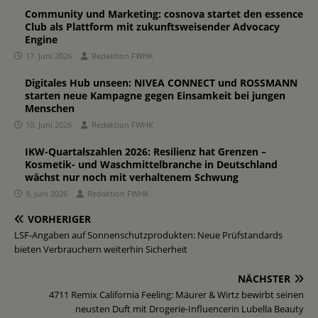
Community und Marketing: cosnova startet den essence
Club als Plattform mit zukunftsweisender Advocacy
Engine
17. Juni 2026
Redaktion FWHK
Digitales Hub unseen: NIVEA CONNECT und ROSSMANN
starten neue Kampagne gegen Einsamkeit bei jungen
Menschen
10. Juni 2026
Redaktion FWHK
IKW-Quartalszahlen 2026: Resilienz hat Grenzen –
Kosmetik- und Waschmittelbranche in Deutschland
wächst nur noch mit verhaltenem Schwung
9. Juni 2026
Redaktion FWHK
VORHERIGER
LSF-Angaben auf Sonnenschutzprodukten: Neue Prüfstandards
bieten Verbrauchern weiterhin Sicherheit
NÄCHSTER
4711 Remix California Feeling: Mäurer & Wirtz bewirbt seinen
neusten Duft mit Drogerie-Influencerin Lubella Beauty