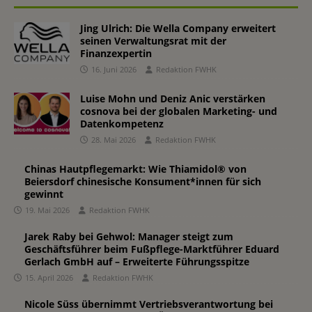
Jing Ulrich: Die Wella Company erweitert
seinen Verwaltungsrat mit der
Finanzexpertin
16. Juni 2026
Redaktion FWHK
Luise Mohn und Deniz Anic verstärken
cosnova bei der globalen Marketing- und
Datenkompetenz
28. Mai 2026
Redaktion FWHK
Chinas Hautpflegemarkt: Wie Thiamidol® von
Beiersdorf chinesische Konsument*innen für sich
gewinnt
19. Mai 2026
Redaktion FWHK
Jarek Raby bei Gehwol: Manager steigt zum
Geschäftsführer beim Fußpflege-Marktführer Eduard
Gerlach GmbH auf – Erweiterte Führungsspitze
15. April 2026
Redaktion FWHK
Nicole Süss übernimmt Vertriebsverantwortung bei