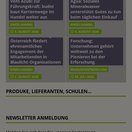
Vom Azubi zur
Agua: Soziales
Führungskraft: budni
Mineralwasser
baut Karrierewege im
unterstützt Gutes zu tun
Handel weiter aus
beim täglichen Einkauf
EINZELHANDEL
EINZELHANDEL
Beiersdorf
5. AUGUST 2026
4. AUGUST 2026
mehr vom leben tag: dm
Hautmikrobiom-
Österreich fördert
Forschung:
ehrenamtliches
Unternehmen gehört
Engagement der
weltweit zu den
Mitarbeitenden in
Pionieren bei der
Blaulicht-Organisationen
Erforschung
EINZELHANDEL
PRODUKTENTWICKLUNG
3. AUGUST 2026
29. JULI 2026
PRODUKE, LIEFERANTEN, SCHULEN…
NEWSLETTER ANMELDUNG