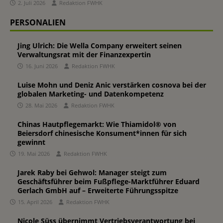
2. Juli 2026
Redaktion FWHK
PERSONALIEN
Jing Ulrich: Die Wella Company erweitert seinen
Verwaltungsrat mit der Finanzexpertin
16. Juni 2026
Redaktion FWHK
Luise Mohn und Deniz Anic verstärken cosnova bei der
globalen Marketing- und Datenkompetenz
28. Mai 2026
Redaktion FWHK
Chinas Hautpflegemarkt: Wie Thiamidol® von
Beiersdorf chinesische Konsument*innen für sich
gewinnt
19. Mai 2026
Redaktion FWHK
Jarek Raby bei Gehwol: Manager steigt zum
Geschäftsführer beim Fußpflege-Marktführer Eduard
Gerlach GmbH auf – Erweiterte Führungsspitze
15. April 2026
Redaktion FWHK
Nicole Süss übernimmt Vertriebsverantwortung bei