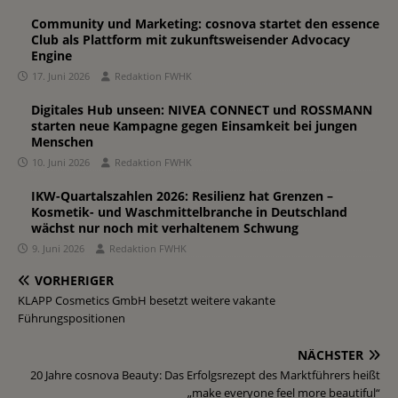
Community und Marketing: cosnova startet den essence
Club als Plattform mit zukunftsweisender Advocacy
Engine
17. Juni 2026
Redaktion FWHK
Digitales Hub unseen: NIVEA CONNECT und ROSSMANN
starten neue Kampagne gegen Einsamkeit bei jungen
Menschen
10. Juni 2026
Redaktion FWHK
IKW-Quartalszahlen 2026: Resilienz hat Grenzen –
Kosmetik- und Waschmittelbranche in Deutschland
wächst nur noch mit verhaltenem Schwung
9. Juni 2026
Redaktion FWHK
VORHERIGER
KLAPP Cosmetics GmbH besetzt weitere vakante
Führungspositionen
NÄCHSTER
20 Jahre cosnova Beauty: Das Erfolgsrezept des Marktführers heißt
„make everyone feel more beautiful“