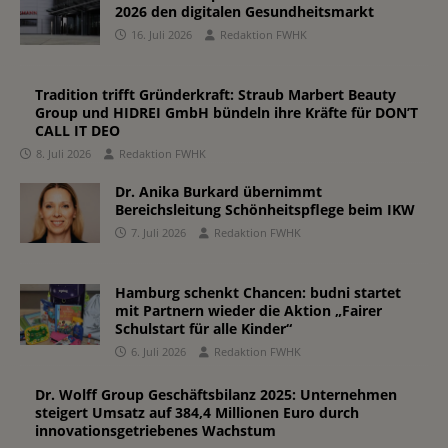
2026 den digitalen Gesundheitsmarkt
16. Juli 2026
Redaktion FWHK
Tradition trifft Gründerkraft: Straub Marbert Beauty
Group und HIDREI GmbH bündeln ihre Kräfte für DON’T
CALL IT DEO
8. Juli 2026
Redaktion FWHK
Dr. Anika Burkard übernimmt
Bereichsleitung Schönheitspflege beim IKW
7. Juli 2026
Redaktion FWHK
Hamburg schenkt Chancen: budni startet
mit Partnern wieder die Aktion „Fairer
Schulstart für alle Kinder“
6. Juli 2026
Redaktion FWHK
Dr. Wolff Group Geschäftsbilanz 2025: Unternehmen
steigert Umsatz auf 384,4 Millionen Euro durch
innovationsgetriebenes Wachstum