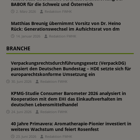
BABOR für die Schweiz und Österreich
2. März 2026
Redaktion FWHK
Matthias Breunig übernimmt Vorsitz von Dr. Heino
Rück: Generationswechsel im Aufsichtsrat von dm
14. Januar 2026
Redaktion FWHK
BRANCHE
Verpackungsrechtsdurchführungsgesetz (VerpackDG)
passiert den Deutschen Bundestag – HDE setzte sich für
europarechtskonforme Umsetzung ein
30. Juni 2026
Redaktion FWHK
KPMG-Studie Consumer Barometer 2026 analysiert in
Kooperation mit dem EHI das Einkaufsverhalten im
deutschen Lebensmittelhandel
24. Juni 2026
Redaktion FWHK
40 Jahre Primavera: Aromatherapie-Pionier investiert in
weiteres Wachstum und feiert Rosenfest
23. Juni 2026
Redaktion FWHK