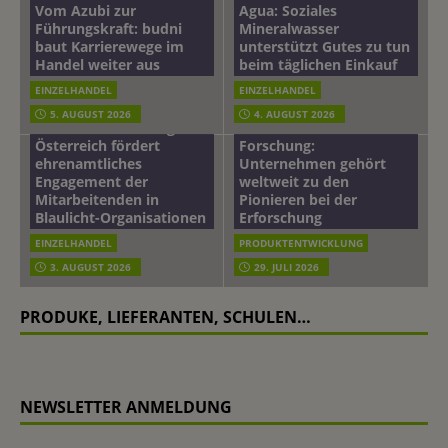
Vom Azubi zur
Agua: Soziales
Führungskraft: budni
Mineralwasser
baut Karrierewege im
unterstützt Gutes zu tun
Handel weiter aus
beim täglichen Einkauf
EINZELHANDEL
EINZELHANDEL
Beiersdorf
5. AUGUST 2026
4. AUGUST 2026
mehr vom leben tag: dm
Hautmikrobiom-
Österreich fördert
Forschung:
ehrenamtliches
Unternehmen gehört
Engagement der
weltweit zu den
Mitarbeitenden in
Pionieren bei der
Blaulicht-Organisationen
Erforschung
EINZELHANDEL
PRODUKTENTWICKLUNG
3. AUGUST 2026
29. JULI 2026
PRODUKE, LIEFERANTEN, SCHULEN…
NEWSLETTER ANMELDUNG