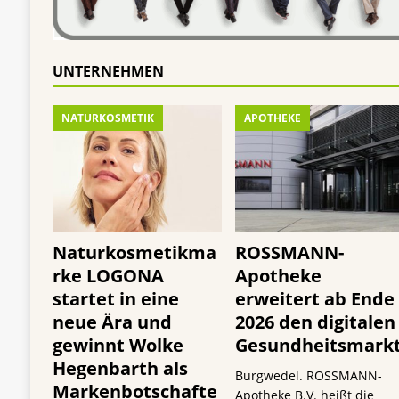
UNTERNEHMEN
NATURKOSMETIK
APOTHEKE
Naturkosmetikma
ROSSMANN-
rke LOGONA
Apotheke
startet in eine
erweitert ab Ende
neue Ära und
2026 den digitalen
gewinnt Wolke
Gesundheitsmark
Hegenbarth als
Burgwedel. ROSSMANN-
Markenbotschafte
Apotheke B.V. heißt die