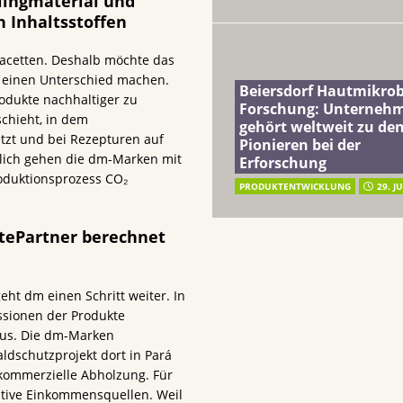
ingmaterial und
n Inhaltsstoffen
Facetten. Deshalb möchte das
einen Unterschied machen.
Beiersdorf Hautmikro
dukte nachhaltiger zu
Forschung: Unterneh
schieht, in dem
gehört weltweit zu de
etzt und bei Rezepturen auf
Pionieren bei der
ätzlich gehen die dm-Marken mit
Erforschung
oduktionsprozess CO₂
PRODUKTENTWICKLUNG
29. J
tePartner berechnet
eht dm einen Schritt weiter. In
sionen der Produkte
aus. Die dm-Marken
aldschutzprojekt dort in Pará
 kommerzielle Abholzung. Für
native Einkommensquellen. Weil