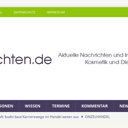
AL
DATENSCHUTZ
IMPRESSUM
SONEN
WISSEN
TERMINE
KOMMENTAR
NEW
ft: budni baut Karrierewege im Handel weiter aus
EINZELHANDEL
a: Soziales Mineralwasser unterstützt Gutes zu tun beim täglichen