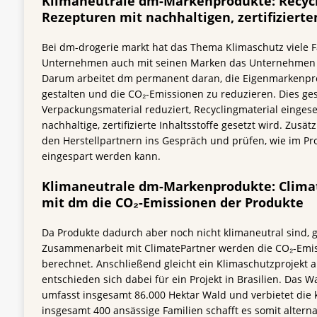
Klimaneutrale dm-Markenprodukte: Recycl
Rezepturen mit nachhaltigen, zertifizierte
Bei dm-drogerie markt hat das Thema Klimaschutz viele 
Unternehmen auch mit seinen Marken das Unternehmen 
Darum arbeitet dm permanent daran, die Eigenmarkenpro
gestalten und die CO₂-Emissionen zu reduzieren. Dies ge
Verpackungsmaterial reduziert, Recyclingmaterial einges
nachhaltige, zertifizierte Inhaltsstoffe gesetzt wird. Zus
den Herstellpartnern ins Gespräch und prüfen, wie im Pr
eingespart werden kann.
Klimaneutrale dm-Markenprodukte: Clima
mit dm die CO₂-Emissionen der Produkte
Da Produkte dadurch aber noch nicht klimaneutral sind, g
Zusammenarbeit mit ClimatePartner werden die CO₂-Emis
berechnet. Anschließend gleicht ein Klimaschutzprojekt 
entschieden sich dabei für ein Projekt in Brasilien. Das W
umfasst insgesamt 86.000 Hektar Wald und verbietet die
insgesamt 400 ansässige Familien schafft es somit alter