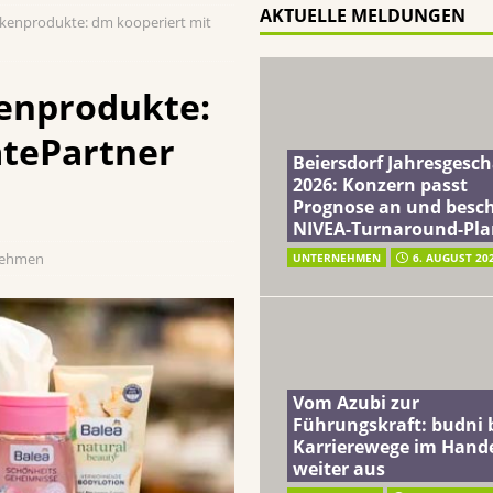
AKTUELLE MELDUNGEN
kenprodukte: dm kooperiert mit
terreich fördert ehrenamtliches Engagement der Mitarbeitenden in
enprodukte:
atePartner
schung: Unternehmen gehört weltweit zu den Pionieren bei der
Beiersdorf Jahresgesch
2026: Konzern passt
Prognose an und besch
 2026: Konzern passt Prognose an und beschließt NIVEA-Turnaround-Plan
NIVEA-Turnaround-Pla
nehmen
UNTERNEHMEN
6. AUGUST 20
Vom Azubi zur
Führungskraft: budni 
Karrierewege im Hand
weiter aus