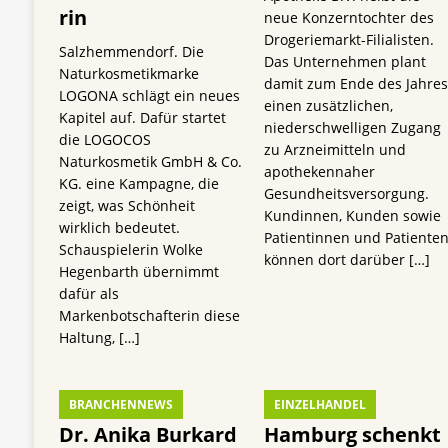
rin
neue Konzerntochter des
Drogeriemarkt-Filialisten.
Salzhemmendorf. Die
Das Unternehmen plant
Naturkosmetikmarke
damit zum Ende des Jahre
LOGONA schlägt ein neues
einen zusätzlichen,
Kapitel auf. Dafür startet
niederschwelligen Zugang
die LOGOCOS
zu Arzneimitteln und
Naturkosmetik GmbH & Co.
apothekennaher
KG. eine Kampagne, die
Gesundheitsversorgung.
zeigt, was Schönheit
Kundinnen, Kunden sowie
wirklich bedeutet.
Patientinnen und Patiente
Schauspielerin Wolke
können dort darüber
[…]
Hegenbarth übernimmt
dafür als
Markenbotschafterin diese
Haltung,
[…]
BRANCHENNEWS
EINZELHANDEL
Dr. Anika Burkard
Hamburg schenkt