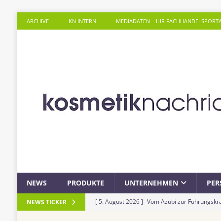
ARCHIVE
KN INTERN
MEDIADATEN – IHR FACHHANDELSPORT
NEWS
PRODUKTE
UNTERNEHMEN
PER
[ 5. August 2026 ]
Vom Azubi zur Führungskra
NEWS TICKER
[ 4. August 2026 ]
ROSSMANN und Viva con Agu