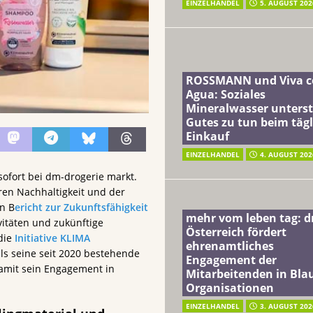
EINZELHANDEL
5. AUGUST 202
ROSSMANN und Viva c
Agua: Soziales
Mineralwasser unterst
Gutes zu tun beim täg
Einkauf
EINZELHANDEL
4. AUGUST 202
ofort bei dm-drogerie markt.
hren Nachhaltigkeit und der
n B
ericht zur Zukunftsfähigkeit
mehr vom leben tag: 
itäten und zukünftige
Österreich fördert
die
Initiative KLIMA
ehrenamtliches
ls seine seit 2020 bestehende
Engagement der
damit sein Engagement in
Mitarbeitenden in Blau
Organisationen
EINZELHANDEL
3. AUGUST 202