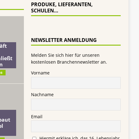
PRODUKE, LIEFERANTEN,
SCHULEN…
NEWSLETTER ANMELDUNG
äft
Melden Sie sich hier für unseren
ließt
kostenlosen Branchennewsletter an.
n
Vorname
26
Nachname
Email
baut
el
Hiermit erkläre ich, das 16. Lebensjahr