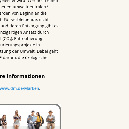
geleistet wird. Wer noch einen
ie neuen umweltneutralen*
erden von Beginn an die
. Für verbleibende, nicht
und deren Entsorgung gibt es
inzigartigen Ansatz durch
(CO₂), Eutrophierung,
rierungsprojekte in
ützung der Umwelt. Dabei geht
darum, die ökologische
re Informationen
www.dm.de/Marken
.