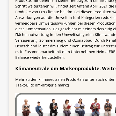
Produkte, mit denen ein kleiner Beitrag zum Klimaschutz 
Schritt weitergehen will, findet seit Anfang April 2021 d
Produkte von Pro Climate bei dm. Bei diesen Produkten w
Auswirkungen auf die Umwelt in fünf Kategorien reduziert
vermeidbare Umweltauswirkungen bei diesen Produktion 
diese Kompensation. Das geschieht mit einem derzeitig e
Flächenaufwertung in den Umweltkategorien Klimawandel 
Versauerung, Sommersmog und Ozonabbau. Durch Renatu
Deutschland leistet dm zudem einen Beitrag zur Unterst
es in Zusammenarbeit mit dem Unternehmen HeimatERBE 
Balance wiederherzustellen.
Klimaneutrale dm-Markenprodukte: Weite
Mehr zu den klimaneutralen Produkten unter auch unter
[Text/Bild: dm-drogerie markt]