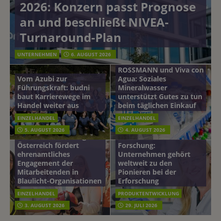
2026: Konzern passt Prognose
an und beschließt NIVEA-
Turnaround-Plan
UNTERNEHMEN
6. AUGUST 2026
ROSSMANN und Viva con
Vom Azubi zur
Agua: Soziales
Führungskraft: budni
Mineralwasser
baut Karrierewege im
unterstützt Gutes zu tun
Handel weiter aus
beim täglichen Einkauf
EINZELHANDEL
EINZELHANDEL
Beiersdorf
5. AUGUST 2026
4. AUGUST 2026
mehr vom leben tag: dm
Hautmikrobiom-
Österreich fördert
Forschung:
ehrenamtliches
Unternehmen gehört
Engagement der
weltweit zu den
Mitarbeitenden in
Pionieren bei der
Blaulicht-Organisationen
Erforschung
EINZELHANDEL
PRODUKTENTWICKLUNG
3. AUGUST 2026
29. JULI 2026