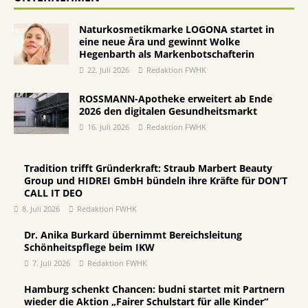
Naturkosmetikmarke LOGONA startet in
eine neue Ära und gewinnt Wolke
Hegenbarth als Markenbotschafterin
22. Juli 2026
Redaktion FWHK
ROSSMANN-Apotheke erweitert ab Ende
2026 den digitalen Gesundheitsmarkt
16. Juli 2026
Redaktion FWHK
Tradition trifft Gründerkraft: Straub Marbert Beauty
Group und HIDREI GmbH bündeln ihre Kräfte für DON’T
CALL IT DEO
8. Juli 2026
Redaktion FWHK
Dr. Anika Burkard übernimmt Bereichsleitung
Schönheitspflege beim IKW
7. Juli 2026
Redaktion FWHK
Hamburg schenkt Chancen: budni startet mit Partnern
wieder die Aktion „Fairer Schulstart für alle Kinder“