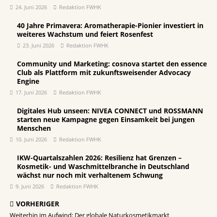
24. Juni 2026
Redaktion FWHK
40 Jahre Primavera: Aromatherapie-Pionier investiert in
weiteres Wachstum und feiert Rosenfest
23. Juni 2026
Redaktion FWHK
Community und Marketing: cosnova startet den essence
Club als Plattform mit zukunftsweisender Advocacy
Engine
17. Juni 2026
Redaktion FWHK
Digitales Hub unseen: NIVEA CONNECT und ROSSMANN
starten neue Kampagne gegen Einsamkeit bei jungen
Menschen
10. Juni 2026
Redaktion FWHK
IKW-Quartalszahlen 2026: Resilienz hat Grenzen –
Kosmetik- und Waschmittelbranche in Deutschland
wächst nur noch mit verhaltenem Schwung
9. Juni 2026
Redaktion FWHK
VORHERIGER
Weiterhin im Aufwind: Der globale Naturkosmetikmarkt