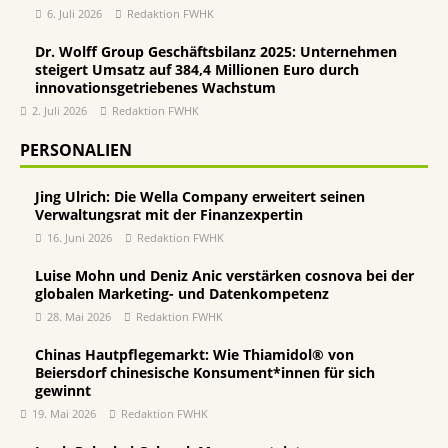
6. Juli 2026
Redaktion FWHK
Dr. Wolff Group Geschäftsbilanz 2025: Unternehmen
steigert Umsatz auf 384,4 Millionen Euro durch
innovationsgetriebenes Wachstum
2. Juli 2026
Redaktion FWHK
PERSONALIEN
Jing Ulrich: Die Wella Company erweitert seinen
Verwaltungsrat mit der Finanzexpertin
16. Juni 2026
Redaktion FWHK
Luise Mohn und Deniz Anic verstärken cosnova bei der
globalen Marketing- und Datenkompetenz
28. Mai 2026
Redaktion FWHK
Chinas Hautpflegemarkt: Wie Thiamidol® von
Beiersdorf chinesische Konsument*innen für sich
gewinnt
19. Mai 2026
Redaktion FWHK