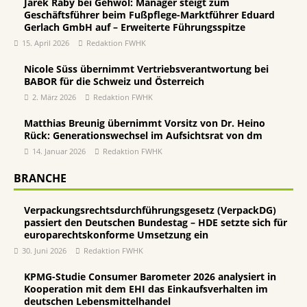
Jarek Raby bei Gehwol: Manager steigt zum
Geschäftsführer beim Fußpflege-Marktführer Eduard
Gerlach GmbH auf – Erweiterte Führungsspitze
15. April 2026
Redaktion FWHK
Nicole Süss übernimmt Vertriebsverantwortung bei
BABOR für die Schweiz und Österreich
2. März 2026
Redaktion FWHK
Matthias Breunig übernimmt Vorsitz von Dr. Heino
Rück: Generationswechsel im Aufsichtsrat von dm
14. Januar 2026
Redaktion FWHK
BRANCHE
Verpackungsrechtsdurchführungsgesetz (VerpackDG)
passiert den Deutschen Bundestag – HDE setzte sich für
europarechtskonforme Umsetzung ein
30. Juni 2026
Redaktion FWHK
KPMG-Studie Consumer Barometer 2026 analysiert in
Kooperation mit dem EHI das Einkaufsverhalten im
deutschen Lebensmittelhandel