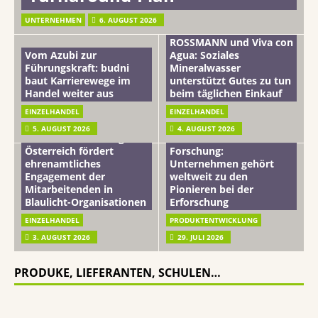
UNTERNEHMEN
6. AUGUST 2026
ROSSMANN und Viva con
Vom Azubi zur
Agua: Soziales
Führungskraft: budni
Mineralwasser
baut Karrierewege im
unterstützt Gutes zu tun
Handel weiter aus
beim täglichen Einkauf
EINZELHANDEL
EINZELHANDEL
Beiersdorf
5. AUGUST 2026
4. AUGUST 2026
mehr vom leben tag: dm
Hautmikrobiom-
Österreich fördert
Forschung:
ehrenamtliches
Unternehmen gehört
Engagement der
weltweit zu den
Mitarbeitenden in
Pionieren bei der
Blaulicht-Organisationen
Erforschung
EINZELHANDEL
PRODUKTENTWICKLUNG
3. AUGUST 2026
29. JULI 2026
PRODUKE, LIEFERANTEN, SCHULEN…