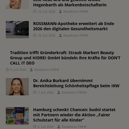
Hegenbarth als Markenbotschafterin
22. Juli 2026
Redaktion FWHK
ROSSMANN-Apotheke erweitert ab Ende
2026 den digitalen Gesundheitsmarkt
16. Juli 2026
Redaktion FWHK
Tradition trifft Gründerkraft: Straub Marbert Beauty
Group und HIDREI GmbH bündeln ihre Kräfte für DON’T
CALL IT DEO
8. Juli 2026
Redaktion FWHK
Dr. Anika Burkard übernimmt
Bereichsleitung Schönheitspflege beim IKW
7. Juli 2026
Redaktion FWHK
Hamburg schenkt Chancen: budni startet
mit Partnern wieder die Aktion „Fairer
Schulstart für alle Kinder“
6. Juli 2026
Redaktion FWHK