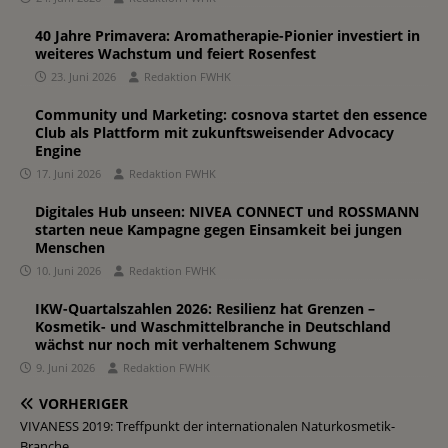
40 Jahre Primavera: Aromatherapie-Pionier investiert in
weiteres Wachstum und feiert Rosenfest
23. Juni 2026
Redaktion FWHK
Community und Marketing: cosnova startet den essence
Club als Plattform mit zukunftsweisender Advocacy
Engine
17. Juni 2026
Redaktion FWHK
Digitales Hub unseen: NIVEA CONNECT und ROSSMANN
starten neue Kampagne gegen Einsamkeit bei jungen
Menschen
10. Juni 2026
Redaktion FWHK
IKW-Quartalszahlen 2026: Resilienz hat Grenzen –
Kosmetik- und Waschmittelbranche in Deutschland
wächst nur noch mit verhaltenem Schwung
9. Juni 2026
Redaktion FWHK
VORHERIGER
VIVANESS 2019: Treffpunkt der internationalen Naturkosmetik-
Branche