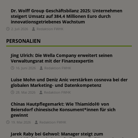
Dr. Wolff Group Geschäftsbilanz 2025: Unternehmen
steigert Umsatz auf 384,4 Millionen Euro durch
innovationsgetriebenes Wachstum
2. Juli 2026
Redaktion FWHK
PERSONALIEN
Jing Ulrich: Die Wella Company erweitert seinen
Verwaltungsrat mit der Finanzexpertin
16. Juni 2026
Redaktion FWHK
Luise Mohn und Deniz Anic verstärken cosnova bei der
globalen Marketing- und Datenkompetenz
28. Mai 2026
Redaktion FWHK
Chinas Hautpflegemarkt: Wie Thiamidol® von
Beiersdorf chinesische Konsument*innen für sich
gewinnt
19. Mai 2026
Redaktion FWHK
Jarek Raby bei Gehwol: Manager steigt zum