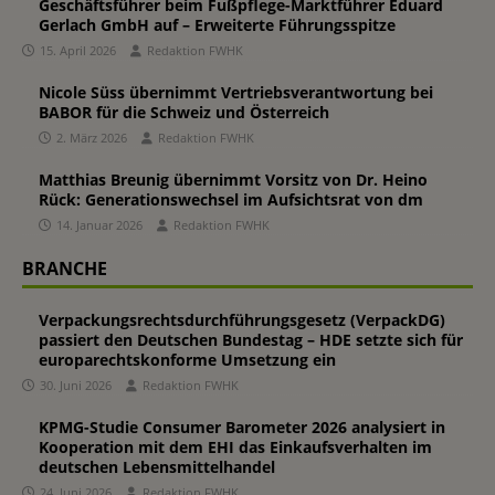
Geschäftsführer beim Fußpflege-Marktführer Eduard
Gerlach GmbH auf – Erweiterte Führungsspitze
15. April 2026
Redaktion FWHK
Nicole Süss übernimmt Vertriebsverantwortung bei
BABOR für die Schweiz und Österreich
2. März 2026
Redaktion FWHK
Matthias Breunig übernimmt Vorsitz von Dr. Heino
Rück: Generationswechsel im Aufsichtsrat von dm
14. Januar 2026
Redaktion FWHK
BRANCHE
Verpackungsrechtsdurchführungsgesetz (VerpackDG)
passiert den Deutschen Bundestag – HDE setzte sich für
europarechtskonforme Umsetzung ein
30. Juni 2026
Redaktion FWHK
KPMG-Studie Consumer Barometer 2026 analysiert in
Kooperation mit dem EHI das Einkaufsverhalten im
deutschen Lebensmittelhandel
24. Juni 2026
Redaktion FWHK