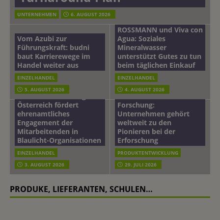
UNTERNEHMEN
6. AUGUST 2026
ROSSMANN und Viva con
Vom Azubi zur
Agua: Soziales
Führungskraft: budni
Mineralwasser
baut Karrierewege im
unterstützt Gutes zu tun
Handel weiter aus
beim täglichen Einkauf
EINZELHANDEL
EINZELHANDEL
Beiersdorf
5. AUGUST 2026
4. AUGUST 2026
mehr vom leben tag: dm
Hautmikrobiom-
Österreich fördert
Forschung:
ehrenamtliches
Unternehmen gehört
Engagement der
weltweit zu den
Mitarbeitenden in
Pionieren bei der
Blaulicht-Organisationen
Erforschung
EINZELHANDEL
PRODUKTENTWICKLUNG
3. AUGUST 2026
29. JULI 2026
PRODUKE, LIEFERANTEN, SCHULEN…