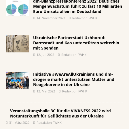
dm-Bilanzpressekonferenz 2022: Deutliches
Mengenwachstum führt zu fast 10 Milliarden
Euro Umsatz allein in Deutschland
14. November 2022
Redaktion FWHK
Ukrainische Partnerstadt Uzhhorod:
Darmstadt und Kao unterstützen weiterhin
mit Spenden
12. Juli 2022
Redaktion FWHK
Initiative #WeAreAllUkrainians und dm-
drogerie markt unterstützen Mütter und
Neugeborene in der Ukraine
12. Mai 2022
Redaktion FWHK
Veranstaltungshalle 3C für die VIVANESS 2022 wird
Notunterkunft für Geflüchtete aus der Ukraine
31. März 2022
Redaktion FWHK