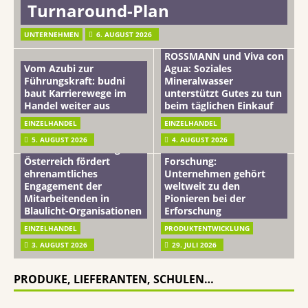
Turnaround-Plan
UNTERNEHMEN
6. AUGUST 2026
ROSSMANN und Viva con
Vom Azubi zur
Agua: Soziales
Führungskraft: budni
Mineralwasser
baut Karrierewege im
unterstützt Gutes zu tun
Handel weiter aus
beim täglichen Einkauf
EINZELHANDEL
EINZELHANDEL
Beiersdorf
5. AUGUST 2026
4. AUGUST 2026
mehr vom leben tag: dm
Hautmikrobiom-
Österreich fördert
Forschung:
ehrenamtliches
Unternehmen gehört
Engagement der
weltweit zu den
Mitarbeitenden in
Pionieren bei der
Blaulicht-Organisationen
Erforschung
EINZELHANDEL
PRODUKTENTWICKLUNG
3. AUGUST 2026
29. JULI 2026
PRODUKE, LIEFERANTEN, SCHULEN…