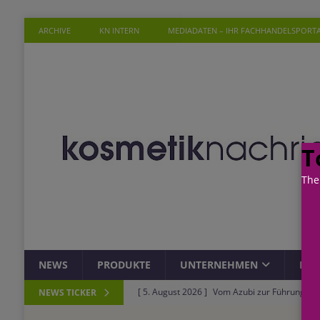
ARCHIVE
KN INTERN
MEDIADATEN – IHR FACHHANDELSPORT
T
The
NEWS
PRODUKTE
UNTERNEHMEN
PER
[ 5. August 2026 ]
Vom Azubi zur Führungskra
NEWS TICKER
[ 4. August 2026 ]
ROSSMANN und Viva con Agu