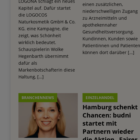
LOGONA schlägt ein neues
einen zusätzlichen,
Kapitel auf. Dafür startet
niederschwelligen Zugang
die LOGOCOS
zu Arzneimitteln und
Naturkosmetik GmbH & Co.
apothekennaher
KG. eine Kampagne, die
Gesundheitsversorgung.
zeigt, was Schönheit
Kundinnen, Kunden sowie
wirklich bedeutet.
Patientinnen und Patiente
Schauspielerin Wolke
können dort darüber
[…]
Hegenbarth übernimmt
dafür als
Markenbotschafterin diese
Haltung,
[…]
BRANCHENNEWS
EINZELHANDEL
Hamburg schenkt
Chancen: budni
startet mit
Partnern wieder
die Aktion „Fairer