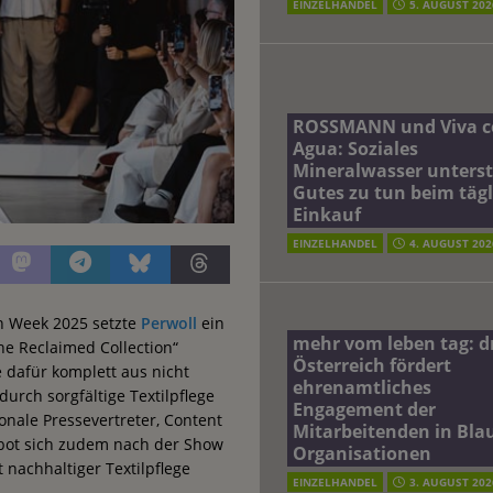
EINZELHANDEL
5. AUGUST 202
ROSSMANN und Viva c
Agua: Soziales
Mineralwasser unterst
Gutes zu tun beim täg
Einkauf
EINZELHANDEL
4. AUGUST 202
on Week 2025 setzte
Perwoll
ein
mehr vom leben tag: 
he Reclaimed Collection“
Österreich fördert
 dafür komplett aus nicht
ehrenamtliches
rch sorgfältige Textilpflege
Engagement der
onale Pressevertreter, Content
Mitarbeitenden in Blau
 bot sich zudem nach der Show
Organisationen
t nachhaltiger Textilpflege
EINZELHANDEL
3. AUGUST 202