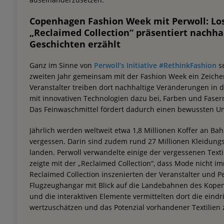
Copenhagen Fashion Week mit Perwoll: Lo
„Reclaimed Collection“ präsentiert nachha
Geschichten erzählt
Ganz im Sinne von
Perwoll’s Initiative #RethinkFashion
se
zweiten Jahr gemeinsam mit der Fashion Week ein Zeiche
Veranstalter treiben dort nachhaltige Veränderungen in d
mit innovativen Technologien dazu bei, Farben und Fasern
Das Feinwaschmittel fördert dadurch einen bewussten U
Jährlich werden weltweit etwa 1,8 Millionen Koffer an Ba
vergessen. Darin sind zudem rund 27 Millionen Kleidungss
landen. Perwoll verwandelte einige der vergessenen Texti
zeigte mit der „Reclaimed Collection“, dass Mode nicht i
Reclaimed Collection inszenierten der Veranstalter und 
Flugzeughangar mit Blick auf die Landebahnen des Kope
und die interaktiven Elemente vermittelten dort die eindr
wertzuschätzen und das Potenzial vorhandener Textilien