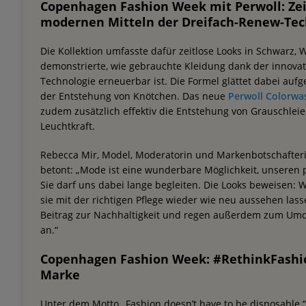
Copenhagen Fashion Week mit Perwoll: Zei
modernen Mitteln der Dreifach-Renew-Tec
Die Kollektion umfasste dafür zeitlose Looks in Schwarz, 
demonstrierte, wie gebrauchte Kleidung dank der innova
Technologie erneuerbar ist. Die Formel glättet dabei aufg
der Entstehung von Knötchen. Das neue
Perwoll Colorwa
zudem zusätzlich effektiv die Entstehung von Grauschleie
Leuchtkraft.
Rebecca Mir, Model, Moderatorin und Markenbotschafteri
betont: „Mode ist eine wunderbare Möglichkeit, unseren 
Sie darf uns dabei lange begleiten. Die Looks beweisen:
sie mit der richtigen Pflege wieder wie neu aussehen lass
Beitrag zur Nachhaltigkeit und regen außerdem zum Um
an.“
Copenhagen Fashion Week: #RethinkFashion
Marke
Unter dem Motto „Fashion doesn’t have to be disposable.