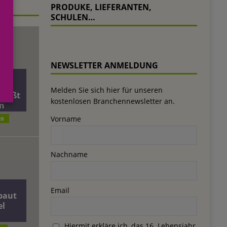
PRODUKE, LIEFERANTEN,
SCHULEN…
NEWSLETTER ANMELDUNG
äft
Melden Sie sich hier für unseren
ließt
kostenlosen Branchennewsletter an.
n
Vorname
26
Nachname
Email
baut
el
Hiermit erkläre ich, das 16. Lebensjahr