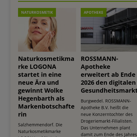
NATURKOSMETIK
APOTHEKE
Naturkosmetikma
ROSSMANN-
rke LOGONA
Apotheke
startet in eine
erweitert ab Ende
neue Ära und
2026 den digitalen
gewinnt Wolke
Gesundheitsmark
Hegenbarth als
Burgwedel. ROSSMANN-
Markenbotschafte
Apotheke B.V. heißt die
rin
neue Konzerntochter des
Drogeriemarkt-Filialisten.
Salzhemmendorf. Die
Das Unternehmen plant
Naturkosmetikmarke
damit zum Ende des Jahre