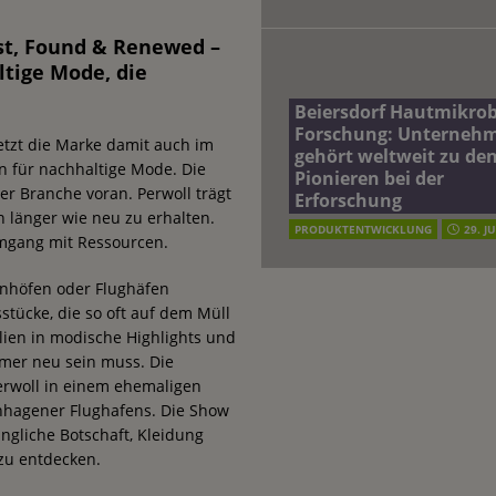
st, Found & Renewed –
ltige Mode, die
Beiersdorf Hautmikro
Forschung: Unterneh
tzt die Marke damit auch im
gehört weltweit zu de
n für nachhaltige Mode. Die
Pionieren bei der
er Branche voran. Perwoll trägt
Erforschung
 länger wie neu zu erhalten.
PRODUKTENTWICKLUNG
29. J
mgang mit Ressourcen.
hnhöfen oder Flughäfen
tücke, die so oft auf dem Müll
lien in modische Highlights und
mmer neu sein muss. Die
Perwoll in einem ehemaligen
nhagener Flughafens. Die Show
ingliche Botschaft, Kleidung
 zu entdecken.