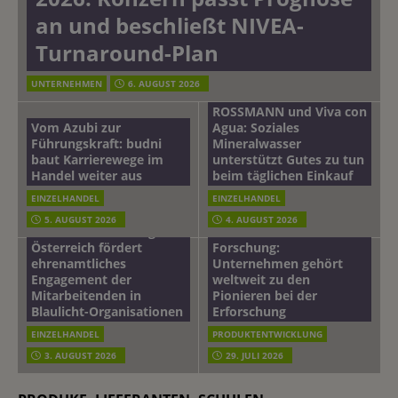
an und beschließt NIVEA-
Turnaround-Plan
UNTERNEHMEN
6. AUGUST 2026
ROSSMANN und Viva con
Vom Azubi zur
Agua: Soziales
Führungskraft: budni
Mineralwasser
baut Karrierewege im
unterstützt Gutes zu tun
Handel weiter aus
beim täglichen Einkauf
EINZELHANDEL
EINZELHANDEL
Beiersdorf
5. AUGUST 2026
4. AUGUST 2026
mehr vom leben tag: dm
Hautmikrobiom-
Österreich fördert
Forschung:
ehrenamtliches
Unternehmen gehört
Engagement der
weltweit zu den
Mitarbeitenden in
Pionieren bei der
Blaulicht-Organisationen
Erforschung
EINZELHANDEL
PRODUKTENTWICKLUNG
3. AUGUST 2026
29. JULI 2026