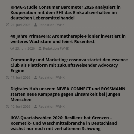
KPMG-Studie Consumer Barometer 2026 analysiert in
Kooperation mit dem EHI das Einkaufsverhalten im
deutschen Lebensmittelhandel
24. Juni 2026
Redaktion FWHK
40 Jahre Primavera: Aromatherapie-Pionier investiert in
weiteres Wachstum und feiert Rosenfest
23. Juni 2026
Redaktion FWHK
Community und Marketing: cosnova startet den essence
Club als Plattform mit zukunftsweisender Advocacy
Engine
17. Juni 2026
Redaktion FWHK
Digitales Hub unseen: NIVEA CONNECT und ROSSMANN
starten neue Kampagne gegen Einsamkeit bei jungen
Menschen
10. Juni 2026
Redaktion FWHK
IKW-Quartalszahlen 2026: Resilienz hat Grenzen –
Kosmetik- und Waschmittelbranche in Deutschland
wächst nur noch mit verhaltenem Schwung