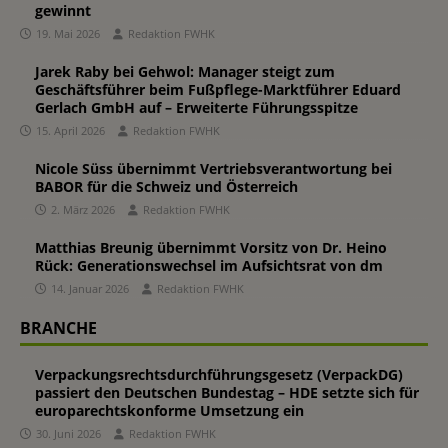
gewinnt
19. Mai 2026
Redaktion FWHK
Jarek Raby bei Gehwol: Manager steigt zum
Geschäftsführer beim Fußpflege-Marktführer Eduard
Gerlach GmbH auf – Erweiterte Führungsspitze
15. April 2026
Redaktion FWHK
Nicole Süss übernimmt Vertriebsverantwortung bei
BABOR für die Schweiz und Österreich
2. März 2026
Redaktion FWHK
Matthias Breunig übernimmt Vorsitz von Dr. Heino
Rück: Generationswechsel im Aufsichtsrat von dm
14. Januar 2026
Redaktion FWHK
BRANCHE
Verpackungsrechtsdurchführungsgesetz (VerpackDG)
passiert den Deutschen Bundestag – HDE setzte sich für
europarechtskonforme Umsetzung ein
30. Juni 2026
Redaktion FWHK