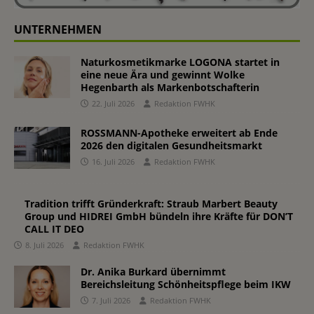
UNTERNEHMEN
Naturkosmetikmarke LOGONA startet in
eine neue Ära und gewinnt Wolke
Hegenbarth als Markenbotschafterin
22. Juli 2026
Redaktion FWHK
ROSSMANN-Apotheke erweitert ab Ende
2026 den digitalen Gesundheitsmarkt
16. Juli 2026
Redaktion FWHK
Tradition trifft Gründerkraft: Straub Marbert Beauty
Group und HIDREI GmbH bündeln ihre Kräfte für DON’T
CALL IT DEO
8. Juli 2026
Redaktion FWHK
Dr. Anika Burkard übernimmt
Bereichsleitung Schönheitspflege beim IKW
7. Juli 2026
Redaktion FWHK