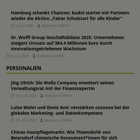
Hamburg schenkt Chancen: budni startet mit Partnern
wieder die Aktion „Fairer Schulstart für alle Kinder“
6. Juli 2026
Redaktion FWHK
Dr. Wolff Group Geschäftsbilanz 2025: Unternehmen
steigert Umsatz auf 384,4 Millionen Euro durch
innovationsgetriebenes Wachstum
2. Juli 2026
Redaktion FWHK
PERSONALIEN
Jing Ulrich: Die Wella Company erweitert seinen
Verwaltungsrat mit der Finanzexpertin
16. Juni 2026
Redaktion FWHK
Luise Mohn und Deniz Anic verstärken cosnova bei der
globalen Marketing- und Datenkompetenz
28. Mai 2026
Redaktion FWHK
Chinas Hautpflegemarkt: Wie Thiamidol® von
Beiersdorf chinesische Konsument*innen für sich