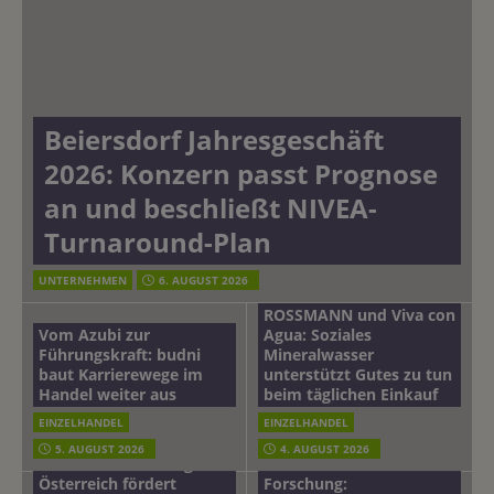
Beiersdorf Jahresgeschäft
2026: Konzern passt Prognose
an und beschließt NIVEA-
Turnaround-Plan
UNTERNEHMEN
6. AUGUST 2026
ROSSMANN und Viva con
Vom Azubi zur
Agua: Soziales
Führungskraft: budni
Mineralwasser
baut Karrierewege im
unterstützt Gutes zu tun
Handel weiter aus
beim täglichen Einkauf
EINZELHANDEL
EINZELHANDEL
Beiersdorf
5. AUGUST 2026
4. AUGUST 2026
mehr vom leben tag: dm
Hautmikrobiom-
Österreich fördert
Forschung: