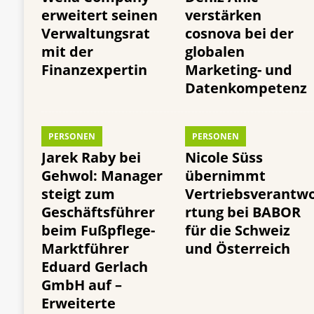
erweitert seinen
verstärken
Verwaltungsrat
cosnova bei der
mit der
globalen
Finanzexpertin
Marketing- und
Datenkompetenz
PERSONEN
PERSONEN
Jarek Raby bei
Nicole Süss
Gehwol: Manager
übernimmt
steigt zum
Vertriebsverantw
Geschäftsführer
rtung bei BABOR
beim Fußpflege-
für die Schweiz
Marktführer
und Österreich
Eduard Gerlach
GmbH auf –
Erweiterte