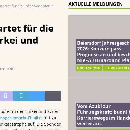
AKTUELLE MELDUNGEN
artet für die Erdbebenopfer in
ft: budni baut Karrierewege im Handel weiter aus
EINZELHANDEL
a: Soziales Mineralwasser unterstützt Gutes zu tun beim täglichen
rtet für die
rkei und
terreich fördert ehrenamtliches Engagement der Mitarbeitenden in
Beiersdorf Jahresgesch
2026: Konzern passt
Prognose an und besch
schung: Unternehmen gehört weltweit zu den Pionieren bei der
NIVEA-Turnaround-Pla
rnehmen
UNTERNEHMEN
6. AUGUST 202
Vom Azubi zur
pfer in der Türkei und Syrien.
Führungskraft: budni 
Karrierewege im Hand
rogeriemarkt-Filialist
ruft zu
weiter aus
nkatastrophe auf. Die Spenden