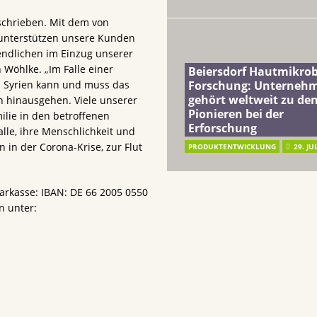
schrieben. Mit dem von
 unterstützen unsere Kunden
endlichen im Einzug unserer
 Wöhlke. „Im Falle einer
Beiersdorf Hautmikro
d Syrien kann und muss das
Forschung: Unterneh
gehört weltweit zu de
 hinausgehen. Viele unserer
Pionieren bei der
lie in den betroffenen
Erforschung
lle, ihre Menschlichkeit und
 in der Corona-Krise, zur Flut
PRODUKTENTWICKLUNG
29. JU
rkasse: IBAN: DE 66 2005 0550
n unter: