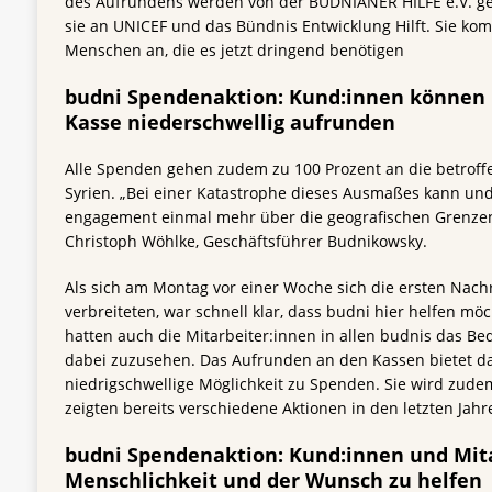
des Aufrundens werden von der BUDNIANER HILFE e.V. g
sie an UNICEF und das Bündnis Entwicklung Hilft. Sie k
Menschen an, die es jetzt dringend benötigen
budni Spendenaktion: Kund:innen können i
Kasse niederschwellig aufrunden
Alle Spenden gehen zudem zu 100 Prozent an die betroff
Syrien. „Bei einer Katastrophe dieses Ausmaßes kann un
engagement einmal mehr über die geografischen Grenzen
Christoph Wöhlke, Geschäftsführer Budnikowsky.
Als sich am Montag vor einer Woche sich die ersten Nac
verbreiteten, war schnell klar, dass budni hier helfen mö
hatten auch die Mitarbeiter:innen in allen budnis das Bedü
dabei zuzusehen. Das Aufrunden an den Kassen bietet da
niedrigschwellige Möglichkeit zu Spenden. Sie wird zu
zeigten bereits verschiedene Aktionen in den letzten Jahr
budni Spendenaktion: Kund:innen und Mita
Menschlichkeit und der Wunsch zu helfen