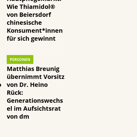
Wie Thiamidol®
von Beiersdorf
chinesische
Konsument*innen
für sich gewinnt
PERSONEN
Matthias Breunig
übernimmt Vorsitz
o
von Dr. Heino
Rück:
Generationswechs
el im Aufsichtsrat
von dm