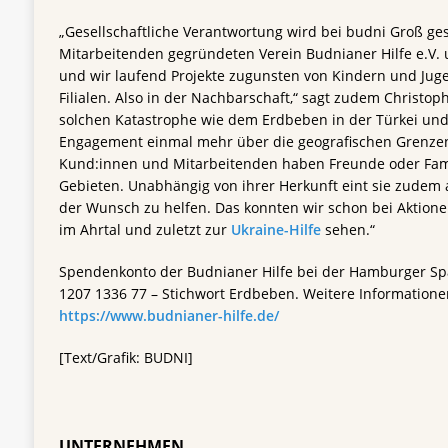
„Gesellschaftliche Verantwortung wird bei budni Groß ge
Mitarbeitenden gegründeten Verein Budnianer Hilfe e.V.
und wir laufend Projekte zugunsten von Kindern und Jug
Filialen. Also in der Nachbarschaft,“ sagt zudem Christoph
solchen Katastrophe wie dem Erdbeben in der Türkei un
Engagement einmal mehr über die geografischen Grenzen
Kund:innen und Mitarbeitenden haben Freunde oder Fami
Gebieten. Unabhängig von ihrer Herkunft eint sie zudem a
der Wunsch zu helfen. Das konnten wir schon bei Aktionen
im Ahrtal und zuletzt zur
Ukraine-Hilfe
sehen.“
Spendenkonto der Budnianer Hilfe bei der Hamburger Spa
1207 1336 77 – Stichwort Erdbeben. Weitere Informatione
https://www.budnianer-hilfe.de/
[Text/Grafik: BUDNI]
UNTERNEHMEN