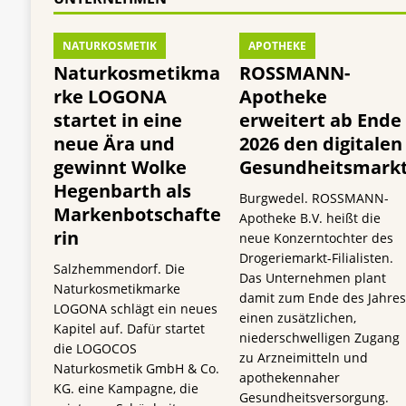
NATURKOSMETIK
APOTHEKE
Naturkosmetikma
ROSSMANN-
rke LOGONA
Apotheke
startet in eine
erweitert ab Ende
neue Ära und
2026 den digitalen
gewinnt Wolke
Gesundheitsmark
Hegenbarth als
Burgwedel. ROSSMANN-
Markenbotschafte
Apotheke B.V. heißt die
rin
neue Konzerntochter des
Drogeriemarkt-Filialisten.
Salzhemmendorf. Die
Das Unternehmen plant
Naturkosmetikmarke
damit zum Ende des Jahre
LOGONA schlägt ein neues
einen zusätzlichen,
Kapitel auf. Dafür startet
niederschwelligen Zugang
die LOGOCOS
zu Arzneimitteln und
Naturkosmetik GmbH & Co.
apothekennaher
KG. eine Kampagne, die
Gesundheitsversorgung.