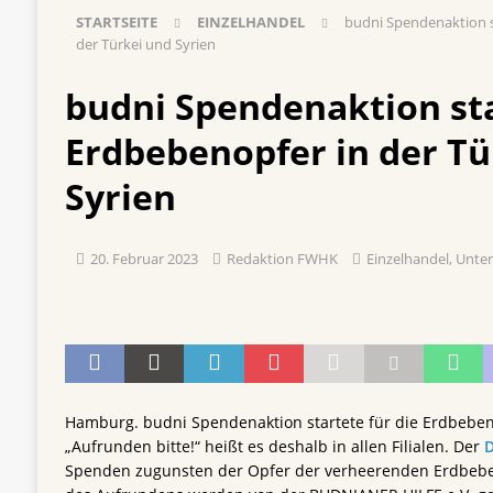
STARTSEITE
EINZELHANDEL
budni Spendenaktion st
[ 5. August 2026 ]
Vom Azubi zur Führungskra
der Türkei und Syrien
[ 4. August 2026 ]
ROSSMANN und Viva con Agu
budni Spendenaktion sta
Einkauf
EINZELHANDEL
Erdbebenopfer in der Tü
[ 3. August 2026 ]
mehr vom leben tag: dm Ös
Blaulicht-Organisationen
EINZELHANDEL
Syrien
[ 29. Juli 2026 ]
Beiersdorf Hautmikrobiom-For
Erforschung
PRODUKTENTWICKLUNG
20. Februar 2023
Redaktion FWHK
Einzelhandel
,
Unte
Hamburg. budni Spendenaktion startete für die Erdbebeno
„Aufrunden bitte!“ heißt es deshalb in allen Filialen. Der
D
Spenden zugunsten der Opfer der verheerenden Erdbebe