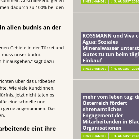
esammelt. Anschließend gehen
EINZELHANDEL
5. AUGUST 202
ommen dadurch zu 100% bei den
n allen budnis an der
ROSSMANN und Viva c
Agua: Soziales
Mineralwasser unterst
enen Gebiete in der Türkei und
Gutes zu tun beim täg
d muss unser budni-
Einkauf
 hinausgehen,“ sagt dazu
EINZELHANDEL
4. AUGUST 202
hrichten über das Erdbeben
chte. Wie viele Kund:innen,
rfnis, jetzt nicht tatenlos
mehr vom leben tag: 
für eine schnelle und
Österreich fördert
dem gerne angenommen. Das
ehrenamtliches
Engagement der
en.
Mitarbeitenden in Blau
Organisationen
rbeitende eint ihre
EINZELHANDEL
3. AUGUST 202