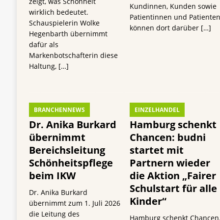
zeigt, was Schönheit
Kundinnen, Kunden sowie
wirklich bedeutet.
Patientinnen und Patiente
Schauspielerin Wolke
können dort darüber
[…]
Hegenbarth übernimmt
dafür als
Markenbotschafterin diese
Haltung,
[…]
BRANCHENNEWS
EINZELHANDEL
Dr. Anika Burkard
Hamburg schenkt
übernimmt
Chancen: budni
Bereichsleitung
startet mit
Schönheitspflege
Partnern wieder
beim IKW
die Aktion „Fairer
Schulstart für alle
Dr. Anika Burkard
Kinder“
übernimmt zum 1. Juli 2026
die Leitung des
Hamburg schenkt Chancen