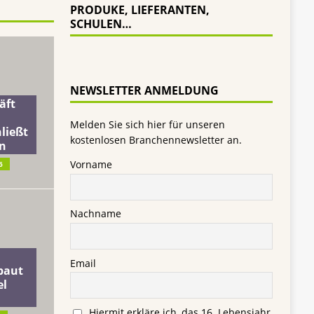
PRODUKE, LIEFERANTEN,
SCHULEN…
NEWSLETTER ANMELDUNG
äft
Melden Sie sich hier für unseren
ließt
kostenlosen Branchennewsletter an.
n
Vorname
6
Nachname
Email
baut
el
Hiermit erkläre ich, das 16. Lebensjahr