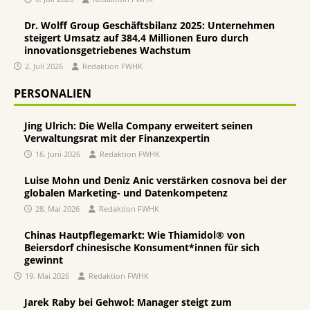
Dr. Wolff Group Geschäftsbilanz 2025: Unternehmen
steigert Umsatz auf 384,4 Millionen Euro durch
innovationsgetriebenes Wachstum
2. Juli 2026
Redaktion FWHK
PERSONALIEN
Jing Ulrich: Die Wella Company erweitert seinen
Verwaltungsrat mit der Finanzexpertin
16. Juni 2026
Redaktion FWHK
Luise Mohn und Deniz Anic verstärken cosnova bei der
globalen Marketing- und Datenkompetenz
28. Mai 2026
Redaktion FWHK
Chinas Hautpflegemarkt: Wie Thiamidol® von
Beiersdorf chinesische Konsument*innen für sich
gewinnt
19. Mai 2026
Redaktion FWHK
Jarek Raby bei Gehwol: Manager steigt zum