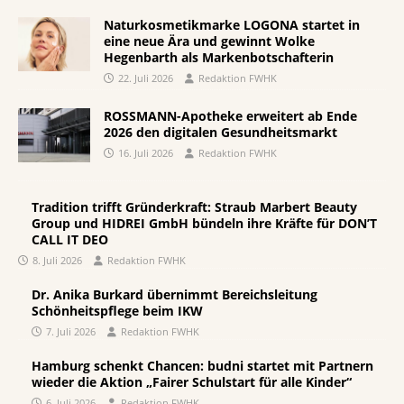
Naturkosmetikmarke LOGONA startet in
eine neue Ära und gewinnt Wolke
Hegenbarth als Markenbotschafterin
22. Juli 2026
Redaktion FWHK
ROSSMANN-Apotheke erweitert ab Ende
2026 den digitalen Gesundheitsmarkt
16. Juli 2026
Redaktion FWHK
Tradition trifft Gründerkraft: Straub Marbert Beauty
Group und HIDREI GmbH bündeln ihre Kräfte für DON’T
CALL IT DEO
8. Juli 2026
Redaktion FWHK
Dr. Anika Burkard übernimmt Bereichsleitung
Schönheitspflege beim IKW
7. Juli 2026
Redaktion FWHK
Hamburg schenkt Chancen: budni startet mit Partnern
wieder die Aktion „Fairer Schulstart für alle Kinder“
6. Juli 2026
Redaktion FWHK