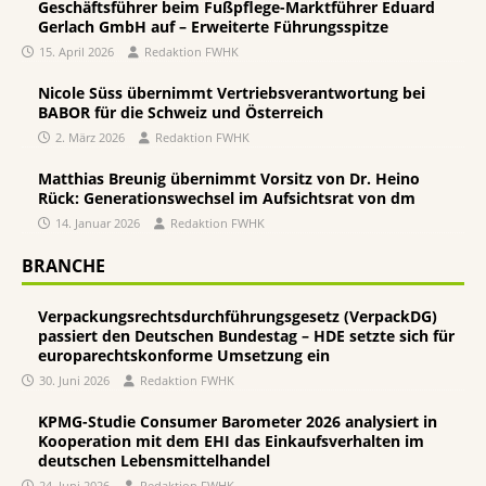
Geschäftsführer beim Fußpflege-Marktführer Eduard
Gerlach GmbH auf – Erweiterte Führungsspitze
15. April 2026
Redaktion FWHK
Nicole Süss übernimmt Vertriebsverantwortung bei
BABOR für die Schweiz und Österreich
2. März 2026
Redaktion FWHK
Matthias Breunig übernimmt Vorsitz von Dr. Heino
Rück: Generationswechsel im Aufsichtsrat von dm
14. Januar 2026
Redaktion FWHK
BRANCHE
Verpackungsrechtsdurchführungsgesetz (VerpackDG)
passiert den Deutschen Bundestag – HDE setzte sich für
europarechtskonforme Umsetzung ein
30. Juni 2026
Redaktion FWHK
KPMG-Studie Consumer Barometer 2026 analysiert in
Kooperation mit dem EHI das Einkaufsverhalten im
deutschen Lebensmittelhandel
24. Juni 2026
Redaktion FWHK