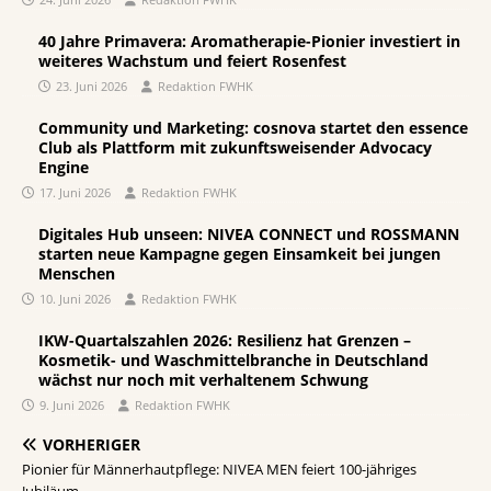
40 Jahre Primavera: Aromatherapie-Pionier investiert in
weiteres Wachstum und feiert Rosenfest
23. Juni 2026
Redaktion FWHK
Community und Marketing: cosnova startet den essence
Club als Plattform mit zukunftsweisender Advocacy
Engine
17. Juni 2026
Redaktion FWHK
Digitales Hub unseen: NIVEA CONNECT und ROSSMANN
starten neue Kampagne gegen Einsamkeit bei jungen
Menschen
10. Juni 2026
Redaktion FWHK
IKW-Quartalszahlen 2026: Resilienz hat Grenzen –
Kosmetik- und Waschmittelbranche in Deutschland
wächst nur noch mit verhaltenem Schwung
9. Juni 2026
Redaktion FWHK
VORHERIGER
Pionier für Männerhautpflege: NIVEA MEN feiert 100-jähriges