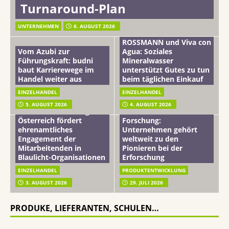
Turnaround-Plan
UNTERNEHMEN
6. AUGUST 2026
ROSSMANN und Viva con
Vom Azubi zur
Agua: Soziales
Führungskraft: budni
Mineralwasser
baut Karrierewege im
unterstützt Gutes zu tun
Handel weiter aus
beim täglichen Einkauf
EINZELHANDEL
EINZELHANDEL
Beiersdorf
5. AUGUST 2026
4. AUGUST 2026
mehr vom leben tag: dm
Hautmikrobiom-
Österreich fördert
Forschung:
ehrenamtliches
Unternehmen gehört
Engagement der
weltweit zu den
Mitarbeitenden in
Pionieren bei der
Blaulicht-Organisationen
Erforschung
EINZELHANDEL
PRODUKTENTWICKLUNG
3. AUGUST 2026
29. JULI 2026
PRODUKE, LIEFERANTEN, SCHULEN…