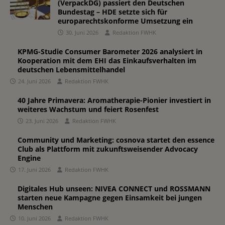
(VerpackDG) passiert den Deutschen
Bundestag – HDE setzte sich für
europarechtskonforme Umsetzung ein
30. Juni 2026
Redaktion FWHK
KPMG-Studie Consumer Barometer 2026 analysiert in
Kooperation mit dem EHI das Einkaufsverhalten im
deutschen Lebensmittelhandel
24. Juni 2026
Redaktion FWHK
40 Jahre Primavera: Aromatherapie-Pionier investiert in
weiteres Wachstum und feiert Rosenfest
23. Juni 2026
Redaktion FWHK
Community und Marketing: cosnova startet den essence
Club als Plattform mit zukunftsweisender Advocacy
Engine
17. Juni 2026
Redaktion FWHK
Digitales Hub unseen: NIVEA CONNECT und ROSSMANN
starten neue Kampagne gegen Einsamkeit bei jungen
Menschen
10. Juni 2026
Redaktion FWHK