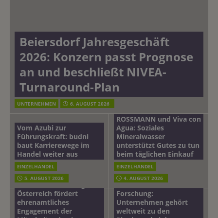
Beiersdorf Jahresgeschäft
2026: Konzern passt Prognose
an und beschließt NIVEA-
Turnaround-Plan
UNTERNEHMEN
6. AUGUST 2026
ROSSMANN und Viva con
Vom Azubi zur
Agua: Soziales
Führungskraft: budni
Mineralwasser
baut Karrierewege im
unterstützt Gutes zu tun
Handel weiter aus
beim täglichen Einkauf
EINZELHANDEL
EINZELHANDEL
Beiersdorf
5. AUGUST 2026
4. AUGUST 2026
mehr vom leben tag: dm
Hautmikrobiom-
Österreich fördert
Forschung:
ehrenamtliches
Unternehmen gehört
Engagement der
weltweit zu den