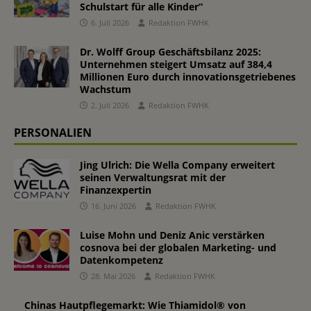
Schulstart für alle Kinder“
6. Juli 2026
Redaktion FWHK
Dr. Wolff Group Geschäftsbilanz 2025:
Unternehmen steigert Umsatz auf 384,4
Millionen Euro durch innovationsgetriebenes
Wachstum
2. Juli 2026
Redaktion FWHK
PERSONALIEN
Jing Ulrich: Die Wella Company erweitert
seinen Verwaltungsrat mit der
Finanzexpertin
16. Juni 2026
Redaktion FWHK
Luise Mohn und Deniz Anic verstärken
cosnova bei der globalen Marketing- und
Datenkompetenz
28. Mai 2026
Redaktion FWHK
Chinas Hautpflegemarkt: Wie Thiamidol® von