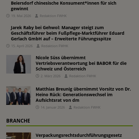
Beiersdorf chinesische Konsument*innen für sich
gewinnt
19. Mai 2026
Redaktion FWHK
Jarek Raby bei Gehwol: Manager steigt zum
Geschäftsführer beim Fußpflege-Marktführer Eduard
Gerlach GmbH auf – Erweiterte Führungsspitze
15. April 2026
Redaktion FWHK
Nicole Süss übernimmt
Vertriebsverantwortung bei BABOR für die
Schweiz und Österreich
2. März 2026
Redaktion FWHK
Matthias Breunig übernimmt Vorsitz von Dr.
Heino Rück: Generationswechsel im
Aufsichtsrat von dm
14. Januar 2026
Redaktion FWHK
BRANCHE
Verpackungsrechtsdurchführungsgesetz