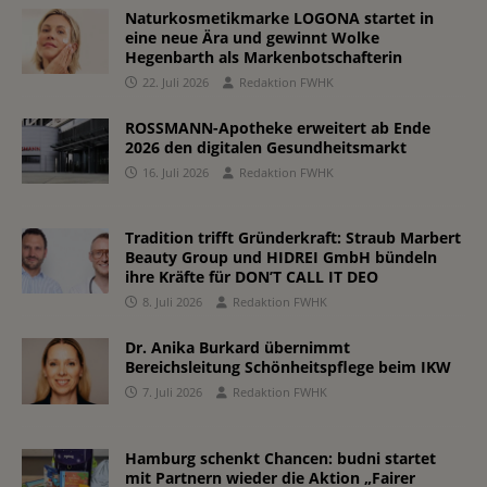
Naturkosmetikmarke LOGONA startet in
eine neue Ära und gewinnt Wolke
Hegenbarth als Markenbotschafterin
22. Juli 2026
Redaktion FWHK
ROSSMANN-Apotheke erweitert ab Ende
2026 den digitalen Gesundheitsmarkt
16. Juli 2026
Redaktion FWHK
Tradition trifft Gründerkraft: Straub Marbert
Beauty Group und HIDREI GmbH bündeln
ihre Kräfte für DON’T CALL IT DEO
8. Juli 2026
Redaktion FWHK
Dr. Anika Burkard übernimmt
Bereichsleitung Schönheitspflege beim IKW
7. Juli 2026
Redaktion FWHK
Hamburg schenkt Chancen: budni startet
mit Partnern wieder die Aktion „Fairer