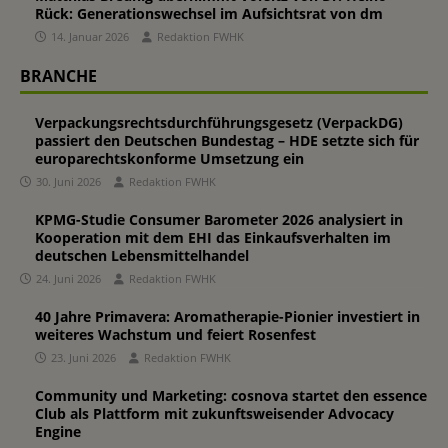
Rück: Generationswechsel im Aufsichtsrat von dm
14. Januar 2026
Redaktion FWHK
BRANCHE
Verpackungsrechtsdurchführungsgesetz (VerpackDG)
passiert den Deutschen Bundestag – HDE setzte sich für
europarechtskonforme Umsetzung ein
30. Juni 2026
Redaktion FWHK
KPMG-Studie Consumer Barometer 2026 analysiert in
Kooperation mit dem EHI das Einkaufsverhalten im
deutschen Lebensmittelhandel
24. Juni 2026
Redaktion FWHK
40 Jahre Primavera: Aromatherapie-Pionier investiert in
weiteres Wachstum und feiert Rosenfest
23. Juni 2026
Redaktion FWHK
Community und Marketing: cosnova startet den essence
Club als Plattform mit zukunftsweisender Advocacy
Engine