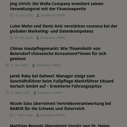
Jing Ulrich: Die Wella Company erweitert seinen
Verwaltungsrat mit der Finanzexpertin
16. Juni 2026
Redaktion FWHK
Luise Mohn und Deniz Anic verstärken cosnova bei der
globalen Marketing- und Datenkompetenz
28. Mai 2026
Redaktion FWHK
Chinas Hautpflegemarkt: Wie Thiamidol® von
Beiersdorf chinesische Konsument*innen für sich
gewinnt
19. Mai 2026
Redaktion FWHK
Jarek Raby bei Gehwol: Manager steigt zum
Geschäftsführer beim Fußpflege-Marktführer Eduard
Gerlach GmbH auf – Erweiterte Führungsspitze
15. April 2026
Redaktion FWHK
Nicole Süss übernimmt Vertriebsverantwortung bei
BABOR für die Schweiz und Österreich
2. März 2026
Redaktion FWHK
Matthias Breunig übernimmt Vorsitz von Dr. Heino