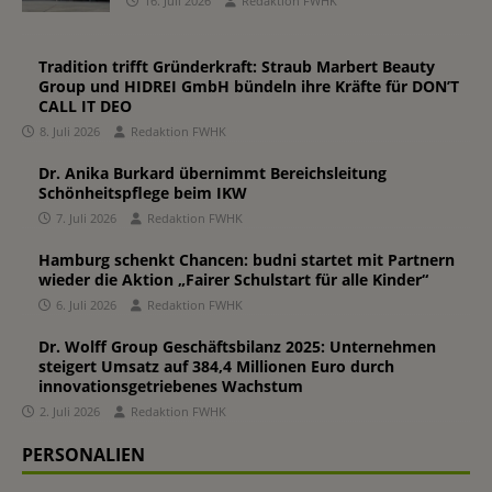
16. Juli 2026
Redaktion FWHK
Tradition trifft Gründerkraft: Straub Marbert Beauty
Group und HIDREI GmbH bündeln ihre Kräfte für DON’T
CALL IT DEO
8. Juli 2026
Redaktion FWHK
Dr. Anika Burkard übernimmt Bereichsleitung
Schönheitspflege beim IKW
7. Juli 2026
Redaktion FWHK
Hamburg schenkt Chancen: budni startet mit Partnern
wieder die Aktion „Fairer Schulstart für alle Kinder“
6. Juli 2026
Redaktion FWHK
Dr. Wolff Group Geschäftsbilanz 2025: Unternehmen
steigert Umsatz auf 384,4 Millionen Euro durch
innovationsgetriebenes Wachstum
2. Juli 2026
Redaktion FWHK
PERSONALIEN