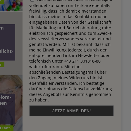
6
vollendet zu haben und erkläre ebenfalls
freiwillig, dass ich damit einverstanden
bin, dass meine in das Kontaktformular
eingegebenen Daten von der Gesellschaft
dm
für Marketing und Betriebsberatung mbH
elektronisch gespeichert und zum Zwecke
des Newsletterversandes verarbeitet und
genutzt werden. Mir ist bekannt, dass ich
meine Einwilligung jederzeit, durch den
licht-
entsprechenden Link im Newsletter oder
telefonisch unter +49 211 301818-80
6
widerrufen kann. Mit einer
abschließenden Bestätigungsmail über
den Zugang meines Widerrufs bin ist
ebenfalls einverstanden. Ich bestätige
darüber hinaus die Datenschutzerklärung
dieses Angebots zur Kenntnis genommen
biom-
zu haben.
men
n
ULI 2026