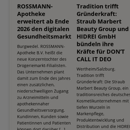
ROSSMANN-
Tradition trifft
Apotheke
Gründerkraft:
erweitert ab Ende
Straub Marbert
2026 den digitalen
Beauty Group und
Gesundheitsmarkt
HIDREI GmbH
bündeln ihre
Burgwedel. ROSSMANN-
Kräfte für DON’T
Apotheke B.V. heißt die
CALL IT DEO
neue Konzerntochter des
Drogeriemarkt-Filialisten.
Wertheim/Salzburg.
Das Unternehmen plant
Tradition trifft
damit zum Ende des Jahres
Gründerkraft: Die Straub
einen zusätzlichen,
Marbert Beauty Group, ein
niederschwelligen Zugang
traditionsreiches deutsche
zu Arzneimitteln und
Kosmetikunternehmen mit
apothekennaher
tiefen Wurzeln in
Gesundheitsversorgung.
Markenpflege,
Kundinnen, Kunden sowie
Produktentwicklung und
Patientinnen und Patienten
Distribution und die HIDRE
können dort darüber
[…]