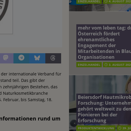
EINZELHANDEL
4. AUGUST 202
mehr vom leben tag: 
Österreich fördert
ehrenamtliches
Engagement der
Mitarbeitenden in Blau
Organisationen
EINZELHANDEL
3. AUGUST 202
der internationale Verband für
tand teil. Das gibt der
n zehnjährigen Bestehen, das
nd Naturkosmetikbranche
Beiersdorf Hautmikro
. Februar, bis Samstag, 18.
Forschung: Unterneh
gehört weltweit zu de
Pionieren bei der
Informationen rund um
Erforschung
PRODUKTENTWICKLUNG
29. J