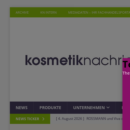
ARCHIVE
KN INTERN
MEDIADATEN – IHR FACHHANDELSPORT
T
The
NEWS
PRODUKTE
UNTERNEHMEN
PER
[ 4. August 2026 ]
ROSSMANN und Viva con Agu
NEWS TICKER
Einkauf
EINZELHANDEL