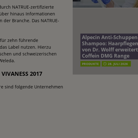
rch NATRUE-zertifizierte
über hinaus Informationen
in der Branche. Das NATRUE-
Alpecin Anti-Schuppen
 für zehn führende
Shampoo: Haarpflege
 das Label nutzen. Hierzu
von Dr. Wolff erweitert
tschen und schweizerischen
Coffein DMG Range
Weleda.
PRODUKTE
28. JULI 2026
 VIVANESS 2017
e sind folgende Unternehmen