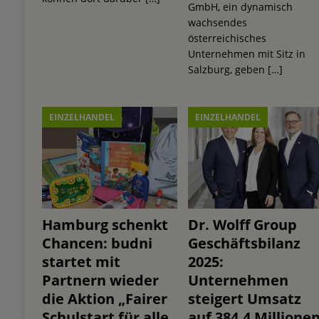
GmbH, ein dynamisch
wachsendes
österreichisches
Unternehmen mit Sitz in
Salzburg, geben
[…]
EINZELHANDEL
EINZELHANDEL
Hamburg schenkt
Dr. Wolff Group
Chancen: budni
Geschäftsbilanz
startet mit
2025:
Partnern wieder
Unternehmen
die Aktion „Fairer
steigert Umsatz
Schulstart für alle
auf 384,4 Millione