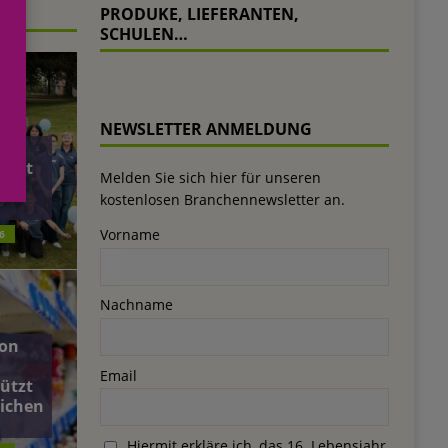
PRODUKE, LIEFERANTEN,
SCHULEN…
NEWSLETTER ANMELDUNG
baut
Melden Sie sich hier für unseren
el
kostenlosen Branchennewsletter an.
Vorname
6
Nachname
on
Email
ützt
lichen
Hiermit erkläre ich, das 16. Lebensjahr