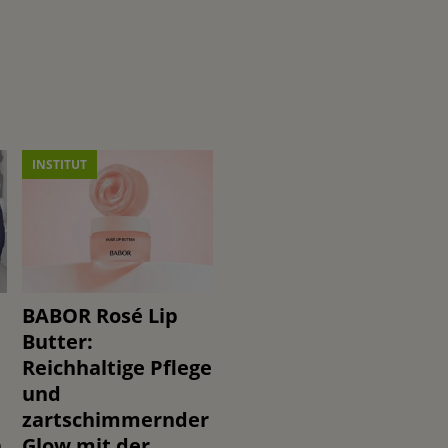
INSTITUT
BABOR Rosé Lip
Butter:
Reichhaltige Pflege
und
zartschimmernder
n
Glow mit der