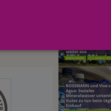
AKTUELLE MELDUNGEN
großem Gemeinschaftsstand zur
terreich fördert ehrenamtliches Engagement der Mitarbeitenden in
oßem
schung: Unternehmen gehört weltweit zu den Pionieren bei der
r VIVANESS
Vom Azubi zur
oo: Haarpflegemarke von Dr. Wolff erweitert Coffein DMG Range
Führungskraft: budni 
Karrierewege im Hand
weiter aus
ft: budni baut Karrierewege im Handel weiter aus
EINZELHANDEL
EINZELHANDEL
5. AUGUST 202
ROSSMANN und Viva c
Agua: Soziales
Mineralwasser unterst
Gutes zu tun beim täg
Einkauf