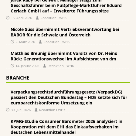
Geschäftsführer beim Fußpflege-Marktführer Eduard
Gerlach GmbH auf – Erweiterte Führungsspitze
15. April 2026
Redaktion FWHK
Nicole Süss übernimmt Vertriebsverantwortung bei
BABOR für die Schweiz und Österreich
2. März 2026
Redaktion FWHK
Matthias Breunig übernimmt Vorsitz von Dr. Heino
Rück: Generationswechsel im Aufsichtsrat von dm
14. Januar 2026
Redaktion FWHK
BRANCHE
Verpackungsrechtsdurchführungsgesetz (VerpackDG)
passiert den Deutschen Bundestag – HDE setzte sich für
europarechtskonforme Umsetzung ein
30. Juni 2026
Redaktion FWHK
KPMG-Studie Consumer Barometer 2026 analysiert in
Kooperation mit dem EHI das Einkaufsverhalten im
deutschen Lebensmittelhandel