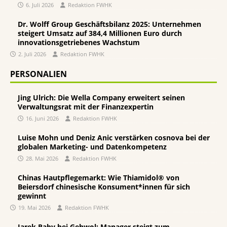
6. Juli 2026
Redaktion FWHK
Dr. Wolff Group Geschäftsbilanz 2025: Unternehmen
steigert Umsatz auf 384,4 Millionen Euro durch
innovationsgetriebenes Wachstum
2. Juli 2026
Redaktion FWHK
PERSONALIEN
Jing Ulrich: Die Wella Company erweitert seinen
Verwaltungsrat mit der Finanzexpertin
16. Juni 2026
Redaktion FWHK
Luise Mohn und Deniz Anic verstärken cosnova bei der
globalen Marketing- und Datenkompetenz
28. Mai 2026
Redaktion FWHK
Chinas Hautpflegemarkt: Wie Thiamidol® von
Beiersdorf chinesische Konsument*innen für sich
gewinnt
19. Mai 2026
Redaktion FWHK
Jarek Raby bei Gehwol: Manager steigt zum