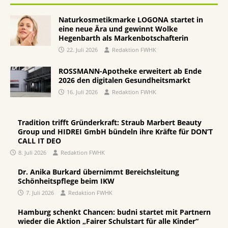
Naturkosmetikmarke LOGONA startet in
eine neue Ära und gewinnt Wolke
Hegenbarth als Markenbotschafterin
22. Juli 2026
Redaktion FWHK
ROSSMANN-Apotheke erweitert ab Ende
2026 den digitalen Gesundheitsmarkt
16. Juli 2026
Redaktion FWHK
Tradition trifft Gründerkraft: Straub Marbert Beauty
Group und HIDREI GmbH bündeln ihre Kräfte für DON’T
CALL IT DEO
8. Juli 2026
Redaktion FWHK
Dr. Anika Burkard übernimmt Bereichsleitung
Schönheitspflege beim IKW
7. Juli 2026
Redaktion FWHK
Hamburg schenkt Chancen: budni startet mit Partnern
wieder die Aktion „Fairer Schulstart für alle Kinder“