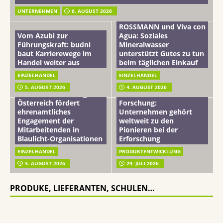
UNTERNEHMEN
6. AUGUST 2026
ROSSMANN und Viva con
Vom Azubi zur
Agua: Soziales
Führungskraft: budni
Mineralwasser
baut Karrierewege im
unterstützt Gutes zu tun
Handel weiter aus
beim täglichen Einkauf
EINZELHANDEL
EINZELHANDEL
Beiersdorf
5. AUGUST 2026
4. AUGUST 2026
mehr vom leben tag: dm
Hautmikrobiom-
Österreich fördert
Forschung:
ehrenamtliches
Unternehmen gehört
Engagement der
weltweit zu den
Mitarbeitenden in
Pionieren bei der
Blaulicht-Organisationen
Erforschung
EINZELHANDEL
PRODUKTENTWICKLUNG
3. AUGUST 2026
29. JULI 2026
PRODUKE, LIEFERANTEN, SCHULEN…