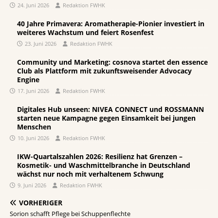
24. Juni 2026
Redaktion FWHK
40 Jahre Primavera: Aromatherapie-Pionier investiert in
weiteres Wachstum und feiert Rosenfest
23. Juni 2026
Redaktion FWHK
Community und Marketing: cosnova startet den essence
Club als Plattform mit zukunftsweisender Advocacy
Engine
17. Juni 2026
Redaktion FWHK
Digitales Hub unseen: NIVEA CONNECT und ROSSMANN
starten neue Kampagne gegen Einsamkeit bei jungen
Menschen
10. Juni 2026
Redaktion FWHK
IKW-Quartalszahlen 2026: Resilienz hat Grenzen –
Kosmetik- und Waschmittelbranche in Deutschland
wächst nur noch mit verhaltenem Schwung
9. Juni 2026
Redaktion FWHK
VORHERIGER
Sorion schafft Pflege bei Schuppenflechte