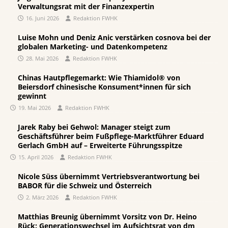
Verwaltungsrat mit der Finanzexpertin
16. Juni 2026
Redaktion FWHK
Luise Mohn und Deniz Anic verstärken cosnova bei der
globalen Marketing- und Datenkompetenz
28. Mai 2026
Redaktion FWHK
Chinas Hautpflegemarkt: Wie Thiamidol® von
Beiersdorf chinesische Konsument*innen für sich
gewinnt
19. Mai 2026
Redaktion FWHK
Jarek Raby bei Gehwol: Manager steigt zum
Geschäftsführer beim Fußpflege-Marktführer Eduard
Gerlach GmbH auf – Erweiterte Führungsspitze
15. April 2026
Redaktion FWHK
Nicole Süss übernimmt Vertriebsverantwortung bei
BABOR für die Schweiz und Österreich
2. März 2026
Redaktion FWHK
Matthias Breunig übernimmt Vorsitz von Dr. Heino
Rück: Generationswechsel im Aufsichtsrat von dm