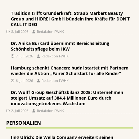
Tradition trifft Gründerkraft: Straub Marbert Beauty
Group und HIDREI GmbH bündeln ihre Kräfte für DON’T
CALL IT DEO
8. Juli 2026
Redaktion FWHK
Dr. Anika Burkard übernimmt Bereichsleitung
Schönheitspflege beim IKW
7. Juli 2026
Redaktion FWHK
Hamburg schenkt Chancen: budni startet mit Partnern
wieder die Aktion „Fairer Schulstart für alle Kinder“
6. Juli 2026
Redaktion FWHK
Dr. Wolff Group Geschäftsbilanz 2025: Unternehmen
steigert Umsatz auf 384,4 Millionen Euro durch
innovationsgetriebenes Wachstum
2. Juli 2026
Redaktion FWHK
PERSONALIEN
Jing Ulrich: Die Wella Company erweitert seinen