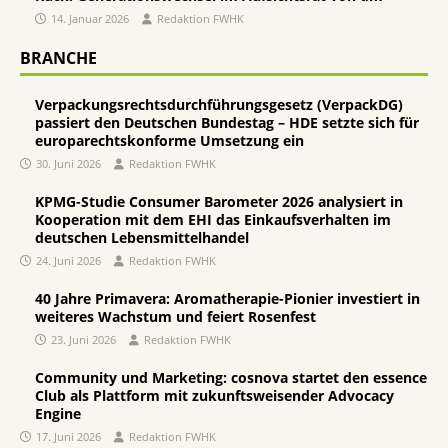
14. Januar 2026
Redaktion FWHK
BRANCHE
Verpackungsrechtsdurchführungsgesetz (VerpackDG)
passiert den Deutschen Bundestag – HDE setzte sich für
europarechtskonforme Umsetzung ein
30. Juni 2026
Redaktion FWHK
KPMG-Studie Consumer Barometer 2026 analysiert in
Kooperation mit dem EHI das Einkaufsverhalten im
deutschen Lebensmittelhandel
24. Juni 2026
Redaktion FWHK
40 Jahre Primavera: Aromatherapie-Pionier investiert in
weiteres Wachstum und feiert Rosenfest
23. Juni 2026
Redaktion FWHK
Community und Marketing: cosnova startet den essence
Club als Plattform mit zukunftsweisender Advocacy
Engine
17. Juni 2026
Redaktion FWHK