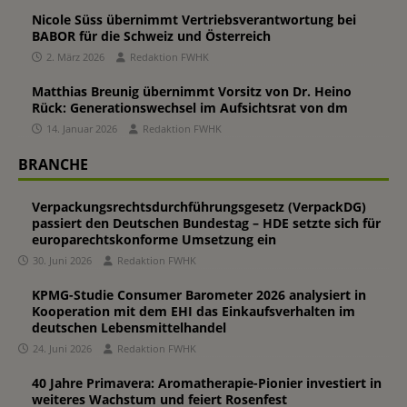
Nicole Süss übernimmt Vertriebsverantwortung bei
BABOR für die Schweiz und Österreich
2. März 2026
Redaktion FWHK
Matthias Breunig übernimmt Vorsitz von Dr. Heino
Rück: Generationswechsel im Aufsichtsrat von dm
14. Januar 2026
Redaktion FWHK
BRANCHE
Verpackungsrechtsdurchführungsgesetz (VerpackDG)
passiert den Deutschen Bundestag – HDE setzte sich für
europarechtskonforme Umsetzung ein
30. Juni 2026
Redaktion FWHK
KPMG-Studie Consumer Barometer 2026 analysiert in
Kooperation mit dem EHI das Einkaufsverhalten im
deutschen Lebensmittelhandel
24. Juni 2026
Redaktion FWHK
40 Jahre Primavera: Aromatherapie-Pionier investiert in
weiteres Wachstum und feiert Rosenfest