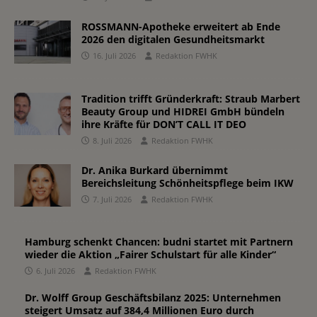
ROSSMANN-Apotheke erweitert ab Ende
2026 den digitalen Gesundheitsmarkt
16. Juli 2026
Redaktion FWHK
Tradition trifft Gründerkraft: Straub Marbert
Beauty Group und HIDREI GmbH bündeln
ihre Kräfte für DON’T CALL IT DEO
8. Juli 2026
Redaktion FWHK
Dr. Anika Burkard übernimmt
Bereichsleitung Schönheitspflege beim IKW
7. Juli 2026
Redaktion FWHK
Hamburg schenkt Chancen: budni startet mit Partnern
wieder die Aktion „Fairer Schulstart für alle Kinder“
6. Juli 2026
Redaktion FWHK
Dr. Wolff Group Geschäftsbilanz 2025: Unternehmen
steigert Umsatz auf 384,4 Millionen Euro durch