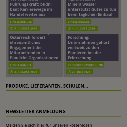
Führungskraft: budni
Mineralwasser
baut Karrierewege im
unterstützt Gutes zu tun
Handel weiter aus
beim täglichen Einkauf
EINZELHANDEL
EINZELHANDEL
Beiersdorf
5. AUGUST 2026
4. AUGUST 2026
mehr vom leben tag: dm
Hautmikrobiom-
Österreich fördert
Forschung:
ehrenamtliches
Unternehmen gehört
Engagement der
weltweit zu den
Mitarbeitenden in
Pionieren bei der
Blaulicht-Organisationen
Erforschung
EINZELHANDEL
PRODUKTENTWICKLUNG
3. AUGUST 2026
29. JULI 2026
PRODUKE, LIEFERANTEN, SCHULEN…
NEWSLETTER ANMELDUNG
Melden Sie sich hier für unseren kostenlosen