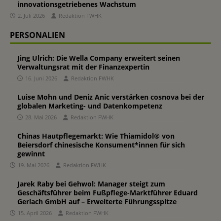
innovationsgetriebenes Wachstum
2. Juli 2026
Redaktion FWHK
PERSONALIEN
Jing Ulrich: Die Wella Company erweitert seinen
Verwaltungsrat mit der Finanzexpertin
16. Juni 2026
Redaktion FWHK
Luise Mohn und Deniz Anic verstärken cosnova bei der
globalen Marketing- und Datenkompetenz
28. Mai 2026
Redaktion FWHK
Chinas Hautpflegemarkt: Wie Thiamidol® von
Beiersdorf chinesische Konsument*innen für sich
gewinnt
19. Mai 2026
Redaktion FWHK
Jarek Raby bei Gehwol: Manager steigt zum
Geschäftsführer beim Fußpflege-Marktführer Eduard
Gerlach GmbH auf – Erweiterte Führungsspitze
15. April 2026
Redaktion FWHK