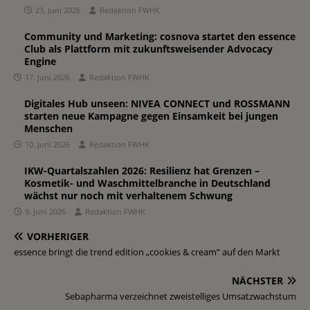
23. Juni 2026
Redaktion FWHK
Community und Marketing: cosnova startet den essence
Club als Plattform mit zukunftsweisender Advocacy
Engine
17. Juni 2026
Redaktion FWHK
Digitales Hub unseen: NIVEA CONNECT und ROSSMANN
starten neue Kampagne gegen Einsamkeit bei jungen
Menschen
10. Juni 2026
Redaktion FWHK
IKW-Quartalszahlen 2026: Resilienz hat Grenzen –
Kosmetik- und Waschmittelbranche in Deutschland
wächst nur noch mit verhaltenem Schwung
9. Juni 2026
Redaktion FWHK
VORHERIGER
essence bringt die trend edition „cookies & cream“ auf den Markt
NÄCHSTER
Sebapharma verzeichnet zweistelliges Umsatzwachstum