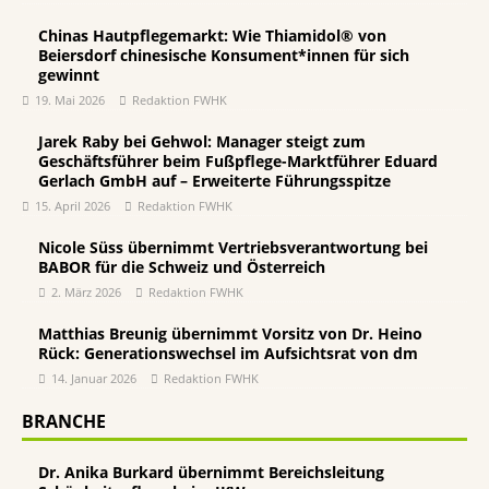
Chinas Hautpflegemarkt: Wie Thiamidol® von
Beiersdorf chinesische Konsument*innen für sich
gewinnt
19. Mai 2026
Redaktion FWHK
Jarek Raby bei Gehwol: Manager steigt zum
Geschäftsführer beim Fußpflege-Marktführer Eduard
Gerlach GmbH auf – Erweiterte Führungsspitze
15. April 2026
Redaktion FWHK
Nicole Süss übernimmt Vertriebsverantwortung bei
BABOR für die Schweiz und Österreich
2. März 2026
Redaktion FWHK
Matthias Breunig übernimmt Vorsitz von Dr. Heino
Rück: Generationswechsel im Aufsichtsrat von dm
14. Januar 2026
Redaktion FWHK
BRANCHE
Dr. Anika Burkard übernimmt Bereichsleitung