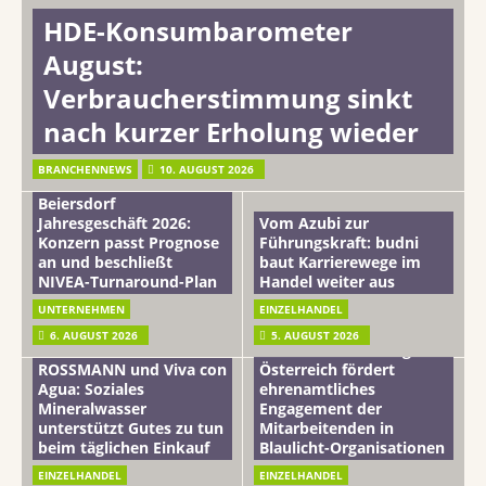
HDE-Konsumbarometer
August:
Verbraucherstimmung sinkt
nach kurzer Erholung wieder
BRANCHENNEWS
10. AUGUST 2026
Beiersdorf
Jahresgeschäft 2026:
Vom Azubi zur
Konzern passt Prognose
Führungskraft: budni
an und beschließt
baut Karrierewege im
NIVEA-Turnaround-Plan
Handel weiter aus
UNTERNEHMEN
EINZELHANDEL
6. AUGUST 2026
5. AUGUST 2026
mehr vom leben tag: dm
ROSSMANN und Viva con
Österreich fördert
Agua: Soziales
ehrenamtliches
Mineralwasser
Engagement der
unterstützt Gutes zu tun
Mitarbeitenden in
beim täglichen Einkauf
Blaulicht-Organisationen
EINZELHANDEL
EINZELHANDEL