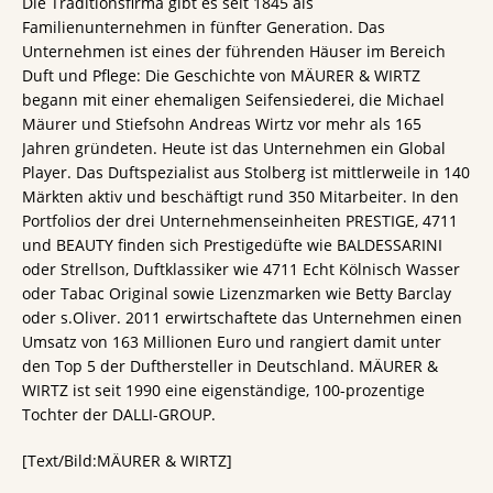
Die Traditionsfirma gibt es seit 1845 als
Familienunternehmen in fünfter Generation. Das
Unternehmen ist eines der führenden Häuser im Bereich
Duft und Pflege: Die Geschichte von MÄURER & WIRTZ
begann mit einer ehemaligen Seifensiederei, die Michael
Mäurer und Stiefsohn Andreas Wirtz vor mehr als 165
Jahren gründeten. Heute ist das Unternehmen ein Global
Player. Das Duftspezialist aus Stolberg ist mittlerweile in 140
Märkten aktiv und beschäftigt rund 350 Mitarbeiter. In den
Portfolios der drei Unternehmenseinheiten PRESTIGE, 4711
und BEAUTY finden sich Prestigedüfte wie BALDESSARINI
oder Strellson, Duftklassiker wie 4711 Echt Kölnisch Wasser
oder Tabac Original sowie Lizenzmarken wie Betty Barclay
oder s.Oliver. 2011 erwirtschaftete das Unternehmen einen
Umsatz von 163 Millionen Euro und rangiert damit unter
den Top 5 der Dufthersteller in Deutschland. MÄURER &
WIRTZ ist seit 1990 eine eigenständige, 100-prozentige
Tochter der DALLI-GROUP.
[Text/Bild:MÄURER & WIRTZ]