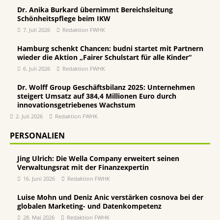
Dr. Anika Burkard übernimmt Bereichsleitung
Schönheitspflege beim IKW
7. Juli 2026
Redaktion FWHK
Hamburg schenkt Chancen: budni startet mit Partnern
wieder die Aktion „Fairer Schulstart für alle Kinder“
6. Juli 2026
Redaktion FWHK
Dr. Wolff Group Geschäftsbilanz 2025: Unternehmen
steigert Umsatz auf 384,4 Millionen Euro durch
innovationsgetriebenes Wachstum
2. Juli 2026
Redaktion FWHK
PERSONALIEN
Jing Ulrich: Die Wella Company erweitert seinen
Verwaltungsrat mit der Finanzexpertin
16. Juni 2026
Redaktion FWHK
Luise Mohn und Deniz Anic verstärken cosnova bei der
globalen Marketing- und Datenkompetenz
28. Mai 2026
Redaktion FWHK