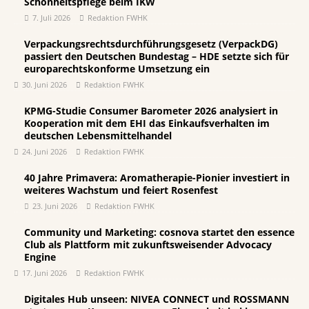
Schönheitspflege beim IKW
7. Juli 2026
Redaktion FWHK
Verpackungsrechtsdurchführungsgesetz (VerpackDG)
passiert den Deutschen Bundestag – HDE setzte sich für
europarechtskonforme Umsetzung ein
30. Juni 2026
Redaktion FWHK
KPMG-Studie Consumer Barometer 2026 analysiert in
Kooperation mit dem EHI das Einkaufsverhalten im
deutschen Lebensmittelhandel
24. Juni 2026
Redaktion FWHK
40 Jahre Primavera: Aromatherapie-Pionier investiert in
weiteres Wachstum und feiert Rosenfest
23. Juni 2026
Redaktion FWHK
Community und Marketing: cosnova startet den essence
Club als Plattform mit zukunftsweisender Advocacy
Engine
17. Juni 2026
Redaktion FWHK
Digitales Hub unseen: NIVEA CONNECT und ROSSMANN