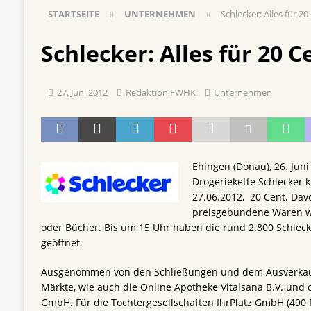
STARTSEITE
UNTERNEHMEN
Schlecker: Alles für 20
[ 5. August 2026 ]
Vom Azubi zur Führungskra
[ 4. August 2026 ]
ROSSMANN und Viva con Agu
Schlecker: Alles für 20 C
Einkauf
EINZELHANDEL
[ 3. August 2026 ]
mehr vom leben tag: dm Ös
27. Juni 2012
Redaktion FWHK
Unternehmen
Blaulicht-Organisationen
EINZELHANDEL
[ 29. Juli 2026 ]
Beiersdorf Hautmikrobiom-For
Erforschung
PRODUKTENTWICKLUNG
Ehingen (Donau), 26. Juni 
Drogeriekette Schlecker 
27.06.2012, 20 Cent. D
preisgebundene Waren wi
oder Bücher. Bis um 15 Uhr haben die rund 2.800 Schleck
geöffnet.
Ausgenommen von den Schließungen und dem Ausverkauf 
Märkte, wie auch die Online Apotheke Vitalsana B.V. und
GmbH. Für die Tochtergesellschaften IhrPlatz GmbH (490 Fi