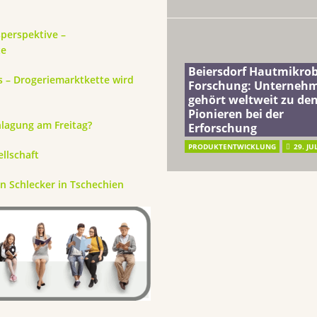
sperspektive –
te
Beiersdorf Hautmikro
s – Drogeriemarktkette wird
Forschung: Unterneh
gehört weltweit zu de
Pionieren bei der
hlagung am Freitag?
Erforschung
PRODUKTENTWICKLUNG
29. JU
llschaft
n Schlecker in Tschechien