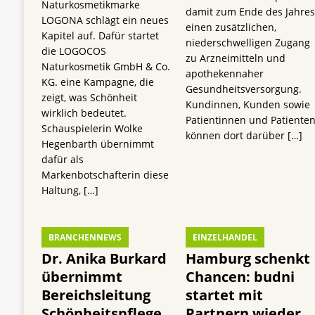
Naturkosmetikmarke
damit zum Ende des Jahre
LOGONA schlägt ein neues
einen zusätzlichen,
Kapitel auf. Dafür startet
niederschwelligen Zugang
die LOGOCOS
zu Arzneimitteln und
Naturkosmetik GmbH & Co.
apothekennaher
KG. eine Kampagne, die
Gesundheitsversorgung.
zeigt, was Schönheit
Kundinnen, Kunden sowie
wirklich bedeutet.
Patientinnen und Patiente
Schauspielerin Wolke
können dort darüber
[…]
Hegenbarth übernimmt
dafür als
Markenbotschafterin diese
Haltung,
[…]
BRANCHENNEWS
EINZELHANDEL
Dr. Anika Burkard
Hamburg schenkt
übernimmt
Chancen: budni
Bereichsleitung
startet mit
Schönheitspflege
Partnern wieder