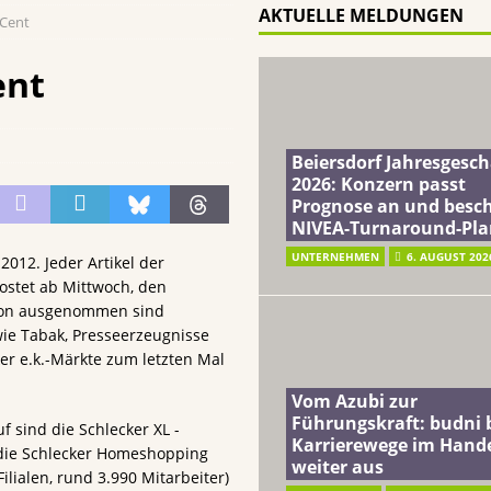
AKTUELLE MELDUNGEN
 Cent
ft: budni baut Karrierewege im Handel weiter aus
EINZELHANDEL
a: Soziales Mineralwasser unterstützt Gutes zu tun beim täglichen
ent
terreich fördert ehrenamtliches Engagement der Mitarbeitenden in
Beiersdorf Jahresgesch
2026: Konzern passt
Prognose an und besch
schung: Unternehmen gehört weltweit zu den Pionieren bei der
NIVEA-Turnaround-Pla
UNTERNEHMEN
6. AUGUST 202
2012. Jeder Artikel der
kostet ab Mittwoch, den
avon ausgenommen sind
e Tabak, Presseerzeugnisse
er e.k.-Märkte zum letzten Mal
Vom Azubi zur
Führungskraft: budni 
sind die Schlecker XL -
Karrierewege im Hand
 die Schlecker Homeshopping
weiter aus
lialen, rund 3.990 Mitarbeiter)