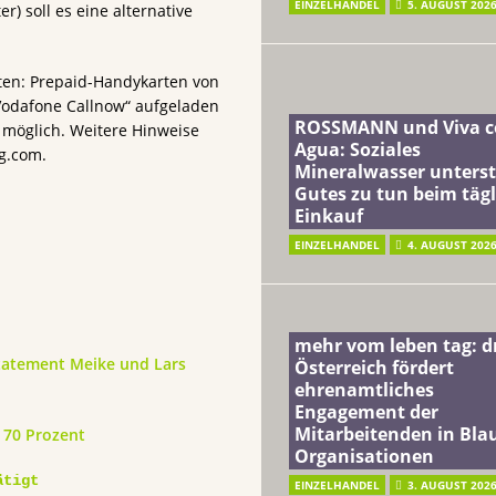
EINZELHANDEL
5. AUGUST 202
r) soll es eine alternative
ten: Prepaid-Handykarten von
Vodafone Callnow“ aufgeladen
ROSSMANN und Viva c
 möglich. Weitere Hinweise
Agua: Soziales
g.com.
Mineralwasser unterst
Gutes zu tun beim täg
Einkauf
EINZELHANDEL
4. AUGUST 202
mehr vom leben tag: 
Statement Meike und Lars
Österreich fördert
ehrenamtliches
Engagement der
Mitarbeitenden in Blau
s 70 Prozent
Organisationen
ätigt
EINZELHANDEL
3. AUGUST 202