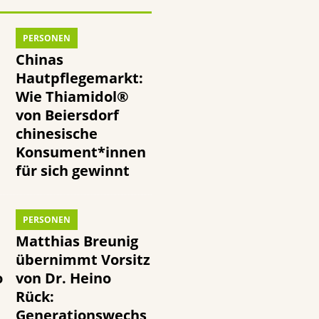
PERSONEN
Chinas
Hautpflegemarkt:
Wie Thiamidol®
von Beiersdorf
chinesische
Konsument*innen
für sich gewinnt
PERSONEN
Matthias Breunig
übernimmt Vorsitz
o
von Dr. Heino
Rück:
Generationswechs