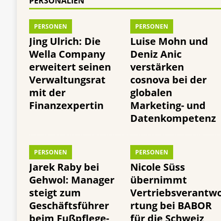
PERSONALIEN
PERSONEN
PERSONEN
Jing Ulrich: Die
Luise Mohn und
Wella Company
Deniz Anic
erweitert seinen
verstärken
Verwaltungsrat
cosnova bei der
mit der
globalen
Finanzexpertin
Marketing- und
Datenkompetenz
PERSONEN
PERSONEN
Jarek Raby bei
Nicole Süss
Gehwol: Manager
übernimmt
steigt zum
Vertriebsverantw
Geschäftsführer
rtung bei BABOR
beim Fußpflege-
für die Schweiz