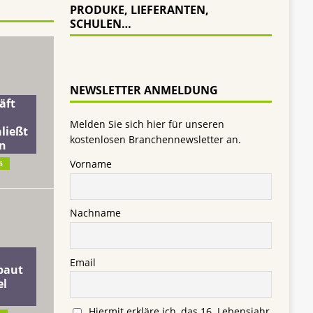
PRODUKE, LIEFERANTEN,
SCHULEN…
NEWSLETTER ANMELDUNG
äft
Melden Sie sich hier für unseren
ließt
kostenlosen Branchennewsletter an.
n
Vorname
6
Nachname
Email
baut
el
Hiermit erkläre ich, das 16. Lebensjahr