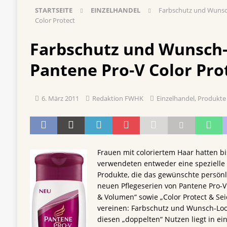
STARTSEITE
EINZELHANDEL
Farbschutz und Wunsc
[ 5. August 2026 ]
Vom Azubi zur Führungskra
Color Protect
[ 4. August 2026 ]
ROSSMANN und Viva con Agu
Farbschutz und Wunsch
Einkauf
EINZELHANDEL
Pantene Pro-V Color Pro
[ 3. August 2026 ]
mehr vom leben tag: dm Ös
Blaulicht-Organisationen
EINZELHANDEL
6. März 2011
Redaktion FWHK
Einzelhandel
,
Produkte
[ 29. Juli 2026 ]
Beiersdorf Hautmikrobiom-For
Erforschung
PRODUKTENTWICKLUNG
Frauen mit coloriertem Haar hatten bi
verwendeten entweder eine spezielle P
Produkte, die das gewünschte persönl
neuen Pflegeserien von Pantene Pro-V
& Volumen“ sowie „Color Protect & Sei
vereinen: Farbschutz und Wunsch-Loo
diesen „doppelten“ Nutzen liegt in ein