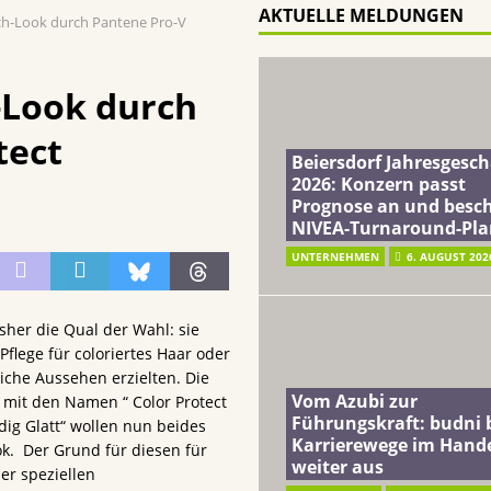
AKTUELLE MELDUNGEN
h-Look durch Pantene Pro-V
ft: budni baut Karrierewege im Handel weiter aus
EINZELHANDEL
a: Soziales Mineralwasser unterstützt Gutes zu tun beim täglichen
-Look durch
tect
terreich fördert ehrenamtliches Engagement der Mitarbeitenden in
Beiersdorf Jahresgesch
2026: Konzern passt
Prognose an und besch
schung: Unternehmen gehört weltweit zu den Pionieren bei der
NIVEA-Turnaround-Pla
UNTERNEHMEN
6. AUGUST 202
sher die Qual der Wahl: sie
flege für coloriertes Haar oder
iche Aussehen erzielten. Die
Vom Azubi zur
 mit den Namen “ Color Protect
Führungskraft: budni 
dig Glatt“ wollen nun beides
Karrierewege im Hand
k. Der Grund für diesen für
weiter aus
er speziellen