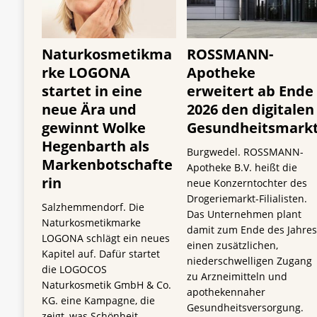
Naturkosmetikma
ROSSMANN-
rke LOGONA
Apotheke
startet in eine
erweitert ab Ende
neue Ära und
2026 den digitalen
gewinnt Wolke
Gesundheitsmark
Hegenbarth als
Burgwedel. ROSSMANN-
Markenbotschafte
Apotheke B.V. heißt die
rin
neue Konzerntochter des
Drogeriemarkt-Filialisten.
Salzhemmendorf. Die
Das Unternehmen plant
Naturkosmetikmarke
damit zum Ende des Jahre
LOGONA schlägt ein neues
einen zusätzlichen,
Kapitel auf. Dafür startet
niederschwelligen Zugang
die LOGOCOS
zu Arzneimitteln und
Naturkosmetik GmbH & Co.
apothekennaher
KG. eine Kampagne, die
Gesundheitsversorgung.
zeigt, was Schönheit