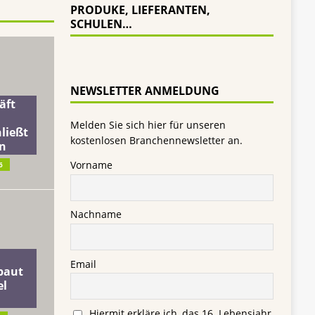
PRODUKE, LIEFERANTEN,
SCHULEN…
NEWSLETTER ANMELDUNG
äft
Melden Sie sich hier für unseren
ließt
kostenlosen Branchennewsletter an.
n
Vorname
6
Nachname
Email
baut
el
Hiermit erkläre ich, das 16. Lebensjahr