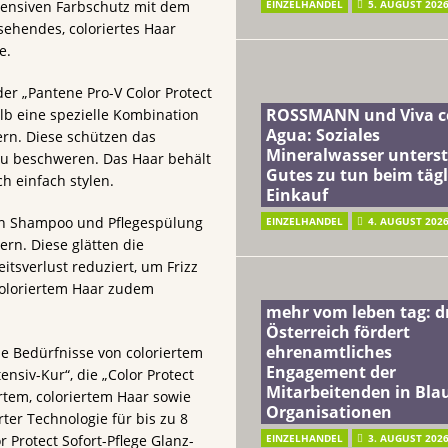
EINZELHANDEL
5. AUGUST 202
ntensiven Farbschutz mit dem
ehendes, coloriertes Haar
e.
r „Pantene Pro-V Color Protect
ROSSMANN und Viva c
lb eine spezielle Kombination
Agua: Soziales
tern. Diese schützen das
Mineralwasser unterst
 zu beschweren. Das Haar behält
Gutes zu tun beim täg
h einfach stylen.
Einkauf
ügen Shampoo und Pflegespülung
EINZELHANDEL
4. AUGUST 202
ern. Diese glätten die
itsverlust reduziert, um Frizz
coloriertem Haar zudem
mehr vom leben tag: 
Österreich fördert
ehrenamtliches
ie Bedürfnisse von coloriertem
Engagement der
nsiv-Kur“, die „Color Protect
Mitarbeitenden in Blau
rtem, coloriertem Haar sowie
Organisationen
ter Technologie für bis zu 8
 Protect Sofort-Pflege Glanz-
EINZELHANDEL
3. AUGUST 202