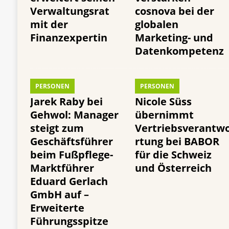
Verwaltungsrat
cosnova bei der
mit der
globalen
Finanzexpertin
Marketing- und
Datenkompetenz
PERSONEN
PERSONEN
Jarek Raby bei
Nicole Süss
Gehwol: Manager
übernimmt
steigt zum
Vertriebsverantw
Geschäftsführer
rtung bei BABOR
beim Fußpflege-
für die Schweiz
Marktführer
und Österreich
Eduard Gerlach
GmbH auf –
Erweiterte
Führungsspitze