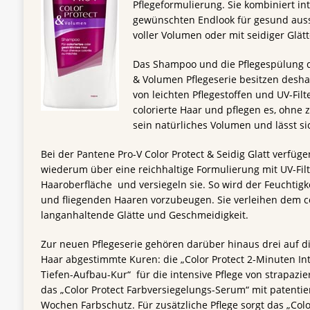
Pflegeformulierung. Sie kombiniert i
gewünschten Endlook für gesund auss
voller Volumen oder mit seidiger Glätt
Das Shampoo und die Pflegespülung de
& Volumen Pflegeserie besitzen desha
von leichten Pflegestoffen und UV-Fil
colorierte Haar und pflegen es, ohne
sein natürliches Volumen und lässt sic
Bei der Pantene Pro-V Color Protect & Seidig Glatt verf
wiederum über eine reichhaltige Formulierung mit UV-Filt
Haaroberfläche und versiegeln sie. So wird der Feuchtigke
und fliegenden Haaren vorzubeugen. Sie verleihen dem 
langanhaltende Glätte und Geschmeidigkeit.
Zur neuen Pflegeserie gehören darüber hinaus drei auf d
Haar abgestimmte Kuren: die „Color Protect 2-Minuten Inte
Tiefen-Aufbau-Kur“ für die intensive Pflege von strapazie
das „Color Protect Farbversiegelungs-Serum“ mit patentier
Wochen Farbschutz. Für zusätzliche Pflege sorgt das „Color