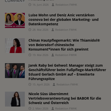
16. Juni 2026
Redaktion FWHK
Luise Mohn und Deniz Anic verstärken
cosnova bei der globalen Marketing- und
Datenkompetenz
28. Mai 2026
Redaktion FWHK
Chinas Hautpflegemarkt: Wie Thiamidol®
von Beiersdorf chinesische
Konsument*innen für sich gewinnt
19. Mai 2026
Redaktion FWHK
Jarek Raby bei Gehwol: Manager steigt zum
Geschäftsführer beim Fußpflege-Marktführer
Eduard Gerlach GmbH auf – Erweiterte
Führungsspitze
15. April 2026
Redaktion FWHK
Nicole Süss übernimmt
Vertriebsverantwortung bei BABOR für die
Schweiz und Österreich
2. März 2026
Redaktion FWHK