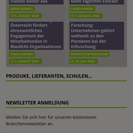
Handel weiter aus
beim täglichen Einkauf
EINZELHANDEL
EINZELHANDEL
Beiersdorf
5. AUGUST 2026
4. AUGUST 2026
mehr vom leben tag: dm
Hautmikrobiom-
Österreich fördert
Forschung:
ehrenamtliches
Unternehmen gehört
Engagement der
weltweit zu den
Mitarbeitenden in
Pionieren bei der
Blaulicht-Organisationen
Erforschung
EINZELHANDEL
PRODUKTENTWICKLUNG
3. AUGUST 2026
29. JULI 2026
PRODUKE, LIEFERANTEN, SCHULEN…
NEWSLETTER ANMELDUNG
Melden Sie sich hier für unseren kostenlosen
Branchennewsletter an.