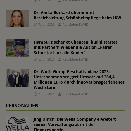
8. Juli 2026
Redaktion FWHK
Dr. Anika Burkard übernimmt
Bereichsleitung Schönheitspflege beim IKW
7. Juli 2026
Redaktion FWHK
Hamburg schenkt Chancen: budni startet
mit Partnern wieder die Aktion „Fairer
Schulstart für alle Kinder“
6. Juli 2026
Redaktion FWHK
Dr. Wolff Group Geschäftsbilanz 2025:
Unternehmen steigert Umsatz auf 384,4
Millionen Euro durch innovationsgetriebenes
Wachstum
2. Juli 2026
Redaktion FWHK
PERSONALIEN
Jing Ulrich: Die Wella Company erweitert
seinen Verwaltungsrat mit der
Finanzexpertin