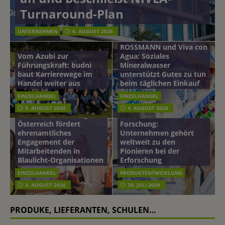
Turnaround-Plan
UNTERNEHMEN
6. AUGUST 2026
ROSSMANN und Viva con
Vom Azubi zur
Agua: Soziales
Führungskraft: budni
Mineralwasser
baut Karrierewege im
unterstützt Gutes zu tun
Handel weiter aus
beim täglichen Einkauf
EINZELHANDEL
EINZELHANDEL
Beiersdorf
5. AUGUST 2026
4. AUGUST 2026
mehr vom leben tag: dm
Hautmikrobiom-
Österreich fördert
Forschung:
ehrenamtliches
Unternehmen gehört
Engagement der
weltweit zu den
Mitarbeitenden in
Pionieren bei der
Blaulicht-Organisationen
Erforschung
EINZELHANDEL
PRODUKTENTWICKLUNG
3. AUGUST 2026
29. JULI 2026
PRODUKE, LIEFERANTEN, SCHULEN…