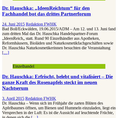
Dr. Hauschka: „IdeenReichtum“ für den
Fachhandel bot das drittes Partnerforum
24. Juni 2015
Redaktion FWHK
Bad Boll/Eckwälden, 19.06.2015/ADM – Am 12. und 13. Juni fand
zum dritten Mal das Dr. Hauschka Handelspartner-Forum
„IdeenReich„ statt. Rund 90 Einzelhändler aus Apotheken,
Reformhäusern, Bioläden und Naturkosmetikfachgeschäften sowie
Dr. Hauschka Naturkosmetikerinnen besuchten die Veranstaltung
[…]
Einzelhandel
Dr. Hauschka: Erfrischt, belebt und vitalisiert – Die
ganze Kraft des Rosenapfels steckt im neuen
Nachtserum
3. April 2015
Redaktion FWHK
Dr. Hauschka – Wenn sich im Frühjahr die zarten Blüten des
Apfelbaumes öffnen, um Bienen und Hummeln einzuladen, liegt ein
Versprechen in der Luft: Es ist die Aussicht auf leuchtende Früchte,
in denen sich die
[…]