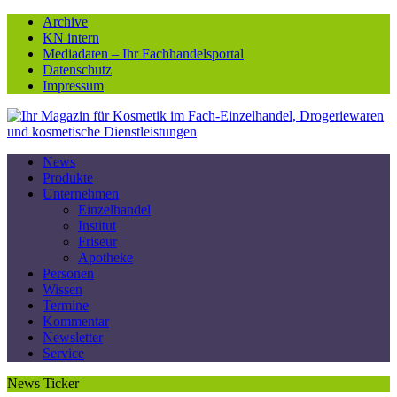
Archive
KN intern
Mediadaten – Ihr Fachhandelsportal
Datenschutz
Impressum
News
Produkte
Unternehmen
Einzelhandel
Institut
Friseur
Apotheke
Personen
Wissen
Termine
Kommentar
Newsletter
Service
News Ticker