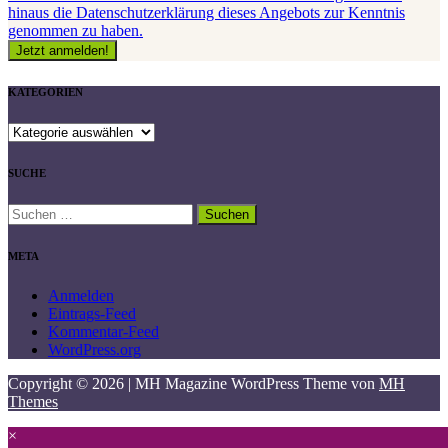
hinaus die Datenschutzerklärung dieses Angebots zur Kenntnis
genommen zu haben.
KATEGORIEN
KATEGORIEN
SUCHE
Suchen
nach:
META
Anmelden
Eintrags-Feed
Kommentar-Feed
WordPress.org
Copyright © 2026 | MH Magazine WordPress Theme von
MH
Themes
×