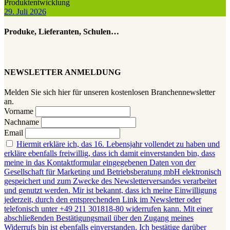
Produktentwicklung
29. Juli 2026
Produke, Lieferanten, Schulen…
NEWSLETTER ANMELDUNG
Melden Sie sich hier für unseren kostenlosen Branchennewsletter
an.
Vorname
Nachname
Email
Hiermit erkläre ich, das 16. Lebensjahr vollendet zu haben und
erkläre ebenfalls freiwillig, dass ich damit einverstanden bin, dass
meine in das Kontaktformular eingegebenen Daten von der
Gesellschaft für Marketing und Betriebsberatung mbH elektronisch
gespeichert und zum Zwecke des Newsletterversandes verarbeitet
und genutzt werden. Mir ist bekannt, dass ich meine Einwilligung
jederzeit, durch den entsprechenden Link im Newsletter oder
telefonisch unter +49 211 301818-80 widerrufen kann. Mit einer
abschließenden Bestätigungsmail über den Zugang meines
Widerrufs bin ist ebenfalls einverstanden. Ich bestätige darüber