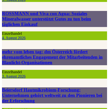
ROSSMANN und Viva con Agua: Soziales
Mineralwasser unterstützt Gutes zu tun beim
täglichen Einkauf
Einzelhandel
4. August 2026
mehr vom leben tag: dm Österreich fördert
ehrenamtliches Engagement der Mitarbeitenden in
Blaulicht-Organisationen
Einzelhandel
3. August 2026
Beiersdorf Hautmikrobiom-Forschung:
Unternehmen gehört weltweit zu den Pionieren bei
der Erforschung