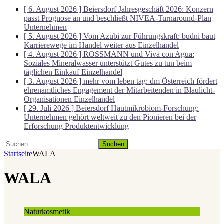
[ 6. August 2026 ]
Beiersdorf Jahresgeschäft 2026: Konzern
passt Prognose an und beschließt NIVEA-Turnaround-Plan
Unternehmen
[ 5. August 2026 ]
Vom Azubi zur Führungskraft: budni baut
Karrierewege im Handel weiter aus
Einzelhandel
[ 4. August 2026 ]
ROSSMANN und Viva con Agua:
Soziales Mineralwasser unterstützt Gutes zu tun beim
täglichen Einkauf
Einzelhandel
[ 3. August 2026 ]
mehr vom leben tag: dm Österreich fördert
ehrenamtliches Engagement der Mitarbeitenden in Blaulicht-
Organisationen
Einzelhandel
[ 29. Juli 2026 ]
Beiersdorf Hautmikrobiom-Forschung:
Unternehmen gehört weltweit zu den Pionieren bei der
Erforschung
Produktentwicklung
Suchen
nach:
Startseite
WALA
WALA
Naturkosmetik