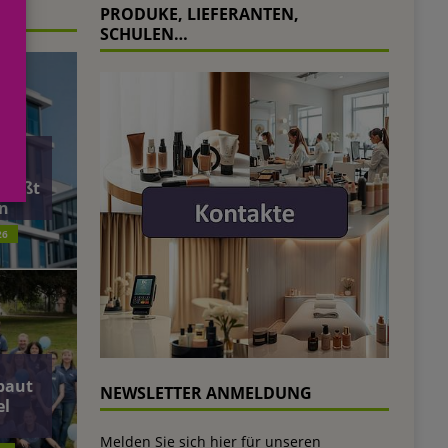
PRODUKE, LIEFERANTEN,
SCHULEN…
äft
ließt
n
26
baut
NEWSLETTER ANMELDUNG
el
Melden Sie sich hier für unseren