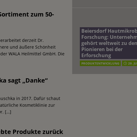
Sortiment zum 50-
Beiersdorf Hautmikro
Forschung: Unterneh
rarbeitet derzeit Dr.
gehört weltweit zu de
nnere und äußere Schönheit
Pionieren bei der
e der WALA Heilmittel GmbH. Die
Erforschung
PRODUKTENTWICKLUNG
29. J
hka sagt „Danke“
auschka in 2017. Dafür schaut
türliche Kosmetiklinie zur
Dr.
[…]
ebte Produkte zurück