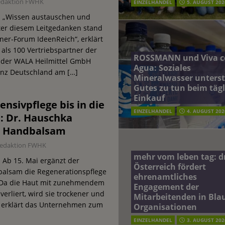
edaktion FWHK
EINZELHANDEL
5. AUGUST 202
. „Wissen austauschen und
nter diesem Leitgedanken stand
tner-Forum IdeenReich“, erklärt
als 100 Vertriebspartner der
ROSSMANN und Viva c
 der WALA Heilmittel GmbH
Agua: Soziales
anz Deutschland am
[…]
Mineralwasser unterst
Gutes zu tun beim täg
Einkauf
ensivpflege bis in die
EINZELHANDEL
4. AUGUST 202
: Dr. Hauschka
n Handbalsam
edaktion FWHK
mehr vom leben tag: 
 Ab 15. Mai ergänzt der
Österreich fördert
alsam die Regenerationspflege
ehrenamtliches
„Da die Haut mit zunehmendem
Engagement der
verliert, wird sie trockener und
Mitarbeitenden in Blau
 erklärt das Unternehmen zum
Organisationen
EINZELHANDEL
3. AUGUST 202