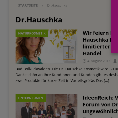
STARTSEITE
Dr.Hauschka
Einkauf
EINZELHANDEL
[ 3. August 2026 ]
mehr vom leben tag: dm Ös
Dr.Hauschka
Blaulicht-Organisationen
EINZELHANDEL
Wir feiern Ko
NATURKOSMETIK
[ 29. Juli 2026 ]
Beiersdorf Hautmikrobiom-For
Hauschka brin
Erforschung
PRODUKTENTWICKLUNG
limitierter V
Handel
[ 6. August 2026 ]
Beiersdorf Jahresgeschäft
4. August 2017
UNTERNEHMEN
Bad Boll/Eckwälden. Die Dr. Hauschka Kosmetik wird 50 un
Dankeschön an ihre Kundinnen und Kunden gibt es desh
zwei Produkte für kurze Zeit in Vorteilsgröße. Das
[…]
IdeenReich: V
UNTERNEHMEN
Forum von Dr
ungewöhnlic