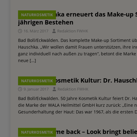
Dr. Hauschka erneuert das Make-up 
NATURKOSMETIK
jährigen Bestehen
16. März 2017
Redaktion FWHK
Bad Boll/Eckwälden. Das komplette Make-up Sortiment übe
Hauschka. „Wir wollen damit Frauen unterstützen, ihre i
ganz individuell nach außen zu tragen“, betont die Mark
neue
[…]
50 Jahre Kosmetik Kultur: Dr. Hausc
NATURKOSMETIK
9. Januar 2017
Redaktion FWHK
Bad Boll/Eckwälden. 50 Jahre Kosmetik Kultur feiert Dr. H
die Marke der WALA Heilmittel GmbH kurz zurück: „Eine na
Gesunderhaltung der Haut: Das war 1967, als die ersten 
Der Welcome back – Look bringt beli
NATURKOSMETIK