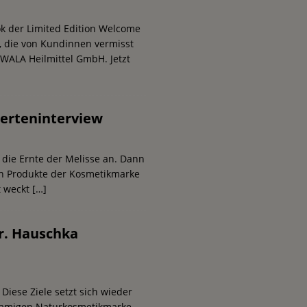
k der Limited Edition Welcome
, die von Kundinnen vermisst
WALA Heilmittel GmbH. Jetzt
perteninterview
 die Ernte der Melisse an. Dann
en Produkte der Kosmetikmarke
t weckt
[…]
r. Hauschka
iese Ziele setzt sich wieder
hnamigen Naturkosmetikmarke