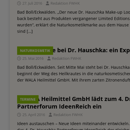
27. Juli 2016
Redaktion FWHK
Bad Boll/Eckwälden. „Der neue Dr. Hauschka Make-up Loo
back besteht aus Produkten vergangener Limited Editions
wurden“, erklärt die Naturkosmetikmarke aus dem Hause 
sind
[…]
Die Melisse bei Dr. Hauschka: ein Ex
NATURKOSMETIK
25. Mai 2016
Redaktion FWHK
Bad Boll/Eckwälden. Seit Mitte Mai steht bei Dr. Hauschka
beginnt der Weg des Heilkrautes in die naturkosmetisch
der WALA Heilmittel GmbH. Mit ihrem zarten Zitronenduf
WALA Heilmittel GmbH lädt zum 4. D
TERMINE
Partnerforum IdeenReich ein
25. April 2016
Redaktion FWHK
Ideen austauschen – Neue Ideen miteinander entwickeln. D
das 4. Dr. Hauschka Partnerforum IdeenReich der gleic