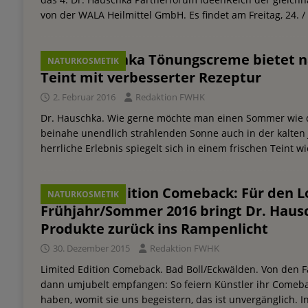
von der WALA Heilmittel GmbH. Es findet am Freitag, 24. /
Dr. Hauschka Tönungscreme bietet n
NATURKOSMETIK
Teint mit verbesserter Rezeptur
2. Februar 2016
Redaktion FWHK
Dr. Hauschka. Wie gerne möchte man einen Sommer wie d
beinahe unendlich strahlenden Sonne auch in der kalten 
herrliche Erlebnis spiegelt sich in einem frischen Teint w
Limited Edition Comeback: Für den L
NATURKOSMETIK
Frühjahr/Sommer 2016 bringt Dr. Haus
Produkte zurück ins Rampenlicht
30. Dezember 2015
Redaktion FWHK
Limited Edition Comeback. Bad Boll/Eckwälden. Von den F
dann umjubelt empfangen: So feiern Künstler ihr Comeb
haben, womit sie uns begeistern, das ist unvergänglich. 