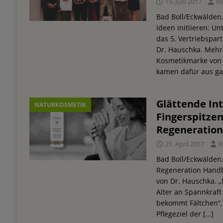
19. Juni 2017
R
Bad Boll/Eckwälden
Ideen initiieren: U
das 5. Vertriebspar
Dr. Hauschka. Mehr 
Kosmetikmarke von
kamen dafür aus g
Glättende Int
NATURKOSMETIK
Fingerspitzen
Regeneratio
21. April 2017
R
Bad Boll/Eckwälden.
Regeneration Handb
von Dr. Hauschka. 
Alter an Spannkraft 
bekommt Fältchen“,
Pflegeziel der
[…]