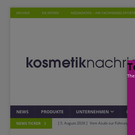
ARCHIVE
KN INTERN
MEDIADATEN – IHR FACHHANDELSPORT
T
The
NEWS
PRODUKTE
UNTERNEHMEN
PER
[ 5. August 2026 ]
Vom Azubi zur Führungskra
NEWS TICKER
[ 4. August 2026 ]
ROSSMANN und Viva con Agu