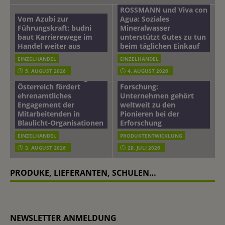
ROSSMANN und Viva con
Vom Azubi zur
Agua: Soziales
Führungskraft: budni
Mineralwasser
baut Karrierewege im
unterstützt Gutes zu tun
Handel weiter aus
beim täglichen Einkauf
EINZELHANDEL
EINZELHANDEL
Beiersdorf
5. AUGUST 2026
4. AUGUST 2026
mehr vom leben tag: dm
Hautmikrobiom-
Österreich fördert
Forschung:
ehrenamtliches
Unternehmen gehört
Engagement der
weltweit zu den
Mitarbeitenden in
Pionieren bei der
Blaulicht-Organisationen
Erforschung
EINZELHANDEL
PRODUKTENTWICKLUNG
3. AUGUST 2026
29. JULI 2026
PRODUKE, LIEFERANTEN, SCHULEN…
NEWSLETTER ANMELDUNG