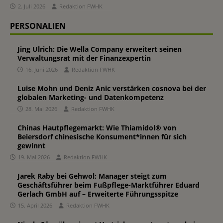
2. Juli 2026
Redaktion FWHK
PERSONALIEN
Jing Ulrich: Die Wella Company erweitert seinen
Verwaltungsrat mit der Finanzexpertin
16. Juni 2026
Redaktion FWHK
Luise Mohn und Deniz Anic verstärken cosnova bei der
globalen Marketing- und Datenkompetenz
28. Mai 2026
Redaktion FWHK
Chinas Hautpflegemarkt: Wie Thiamidol® von
Beiersdorf chinesische Konsument*innen für sich
gewinnt
19. Mai 2026
Redaktion FWHK
Jarek Raby bei Gehwol: Manager steigt zum
Geschäftsführer beim Fußpflege-Marktführer Eduard
Gerlach GmbH auf – Erweiterte Führungsspitze
15. April 2026
Redaktion FWHK