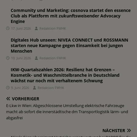
Community und Marketing: cosnova startet den essence
Club als Plattform mit zukunftsweisender Advocacy
Engine
17. Juni 2026
Redaktion FWHK
Digitales Hub unseen: NIVEA CONNECT und ROSSMANN
starten neue Kampagne gegen Einsamkeit bei jungen
Menschen
10. Juni 2026
Redaktion FWHK
IKW-Quartalszahlen 2026: Resilienz hat Grenzen –
Kosmetik- und Waschmittelbranche in Deutschland
wächst nur noch mit verhaltenem Schwung
9. Juni 2026
Redaktion FWHK
VORHERIGER
E-Lkw in Wien: Abgeschlossene Umstellung elektrische Fahrzeuge
macht ab sofort die innerstädtische dm Transportlogistik lärm- und
abgasfrei
NÄCHSTER