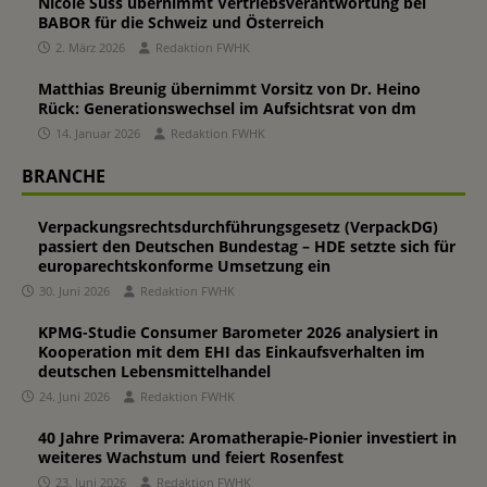
Nicole Süss übernimmt Vertriebsverantwortung bei
BABOR für die Schweiz und Österreich
2. März 2026
Redaktion FWHK
Matthias Breunig übernimmt Vorsitz von Dr. Heino
Rück: Generationswechsel im Aufsichtsrat von dm
14. Januar 2026
Redaktion FWHK
BRANCHE
Verpackungsrechtsdurchführungsgesetz (VerpackDG)
passiert den Deutschen Bundestag – HDE setzte sich für
europarechtskonforme Umsetzung ein
30. Juni 2026
Redaktion FWHK
KPMG-Studie Consumer Barometer 2026 analysiert in
Kooperation mit dem EHI das Einkaufsverhalten im
deutschen Lebensmittelhandel
24. Juni 2026
Redaktion FWHK
40 Jahre Primavera: Aromatherapie-Pionier investiert in
weiteres Wachstum und feiert Rosenfest
23. Juni 2026
Redaktion FWHK