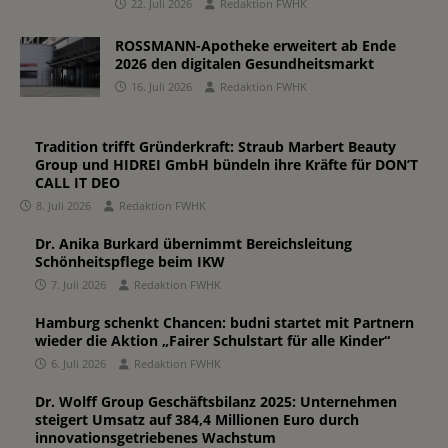
22. Juli 2026
Redaktion FWHK
ROSSMANN-Apotheke erweitert ab Ende
2026 den digitalen Gesundheitsmarkt
16. Juli 2026
Redaktion FWHK
Tradition trifft Gründerkraft: Straub Marbert Beauty
Group und HIDREI GmbH bündeln ihre Kräfte für DON’T
CALL IT DEO
8. Juli 2026
Redaktion FWHK
Dr. Anika Burkard übernimmt Bereichsleitung
Schönheitspflege beim IKW
7. Juli 2026
Redaktion FWHK
Hamburg schenkt Chancen: budni startet mit Partnern
wieder die Aktion „Fairer Schulstart für alle Kinder“
6. Juli 2026
Redaktion FWHK
Dr. Wolff Group Geschäftsbilanz 2025: Unternehmen
steigert Umsatz auf 384,4 Millionen Euro durch
innovationsgetriebenes Wachstum