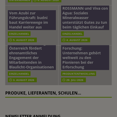
ROSSMANN und Viva con
Vom Azubi zur
Agua: Soziales
Führungskraft: budni
Mineralwasser
baut Karrierewege im
unterstützt Gutes zu tun
Handel weiter aus
beim täglichen Einkauf
EINZELHANDEL
EINZELHANDEL
Beiersdorf
5. AUGUST 2026
4. AUGUST 2026
mehr vom leben tag: dm
Hautmikrobiom-
Österreich fördert
Forschung:
ehrenamtliches
Unternehmen gehört
Engagement der
weltweit zu den
Mitarbeitenden in
Pionieren bei der
Blaulicht-Organisationen
Erforschung
EINZELHANDEL
PRODUKTENTWICKLUNG
3. AUGUST 2026
29. JULI 2026
PRODUKE, LIEFERANTEN, SCHULEN…
NEWSLETTER ANMELDUNG