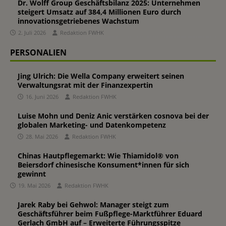
Dr. Wolff Group Geschäftsbilanz 2025: Unternehmen
steigert Umsatz auf 384,4 Millionen Euro durch
innovationsgetriebenes Wachstum
2. Juli 2026
Redaktion FWHK
PERSONALIEN
Jing Ulrich: Die Wella Company erweitert seinen
Verwaltungsrat mit der Finanzexpertin
16. Juni 2026
Redaktion FWHK
Luise Mohn und Deniz Anic verstärken cosnova bei der
globalen Marketing- und Datenkompetenz
28. Mai 2026
Redaktion FWHK
Chinas Hautpflegemarkt: Wie Thiamidol® von
Beiersdorf chinesische Konsument*innen für sich
gewinnt
19. Mai 2026
Redaktion FWHK
Jarek Raby bei Gehwol: Manager steigt zum
Geschäftsführer beim Fußpflege-Marktführer Eduard
Gerlach GmbH auf – Erweiterte Führungsspitze