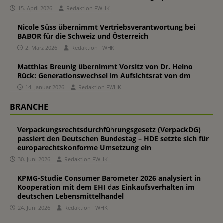
15. April 2026
Redaktion FWHK
Nicole Süss übernimmt Vertriebsverantwortung bei
BABOR für die Schweiz und Österreich
2. März 2026
Redaktion FWHK
Matthias Breunig übernimmt Vorsitz von Dr. Heino
Rück: Generationswechsel im Aufsichtsrat von dm
14. Januar 2026
Redaktion FWHK
BRANCHE
Verpackungsrechtsdurchführungsgesetz (VerpackDG)
passiert den Deutschen Bundestag – HDE setzte sich für
europarechtskonforme Umsetzung ein
30. Juni 2026
Redaktion FWHK
KPMG-Studie Consumer Barometer 2026 analysiert in
Kooperation mit dem EHI das Einkaufsverhalten im
deutschen Lebensmittelhandel
24. Juni 2026
Redaktion FWHK