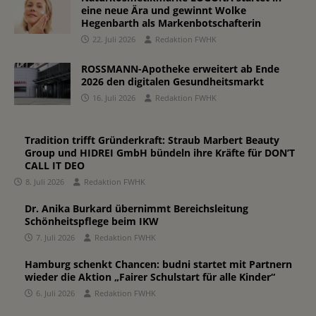
eine neue Ära und gewinnt Wolke
Hegenbarth als Markenbotschafterin
22. Juli 2026
Redaktion FWHK
ROSSMANN-Apotheke erweitert ab Ende
2026 den digitalen Gesundheitsmarkt
16. Juli 2026
Redaktion FWHK
Tradition trifft Gründerkraft: Straub Marbert Beauty
Group und HIDREI GmbH bündeln ihre Kräfte für DON’T
CALL IT DEO
8. Juli 2026
Redaktion FWHK
Dr. Anika Burkard übernimmt Bereichsleitung
Schönheitspflege beim IKW
7. Juli 2026
Redaktion FWHK
Hamburg schenkt Chancen: budni startet mit Partnern
wieder die Aktion „Fairer Schulstart für alle Kinder“
6. Juli 2026
Redaktion FWHK