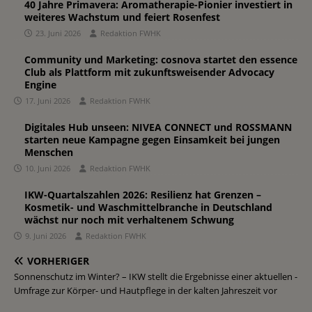
40 Jahre Primavera: Aromatherapie-Pionier investiert in
weiteres Wachstum und feiert Rosenfest
23. Juni 2026
Redaktion FWHK
Community und Marketing: cosnova startet den essence
Club als Plattform mit zukunftsweisender Advocacy
Engine
17. Juni 2026
Redaktion FWHK
Digitales Hub unseen: NIVEA CONNECT und ROSSMANN
starten neue Kampagne gegen Einsamkeit bei jungen
Menschen
10. Juni 2026
Redaktion FWHK
IKW-Quartalszahlen 2026: Resilienz hat Grenzen –
Kosmetik- und Waschmittelbranche in Deutschland
wächst nur noch mit verhaltenem Schwung
9. Juni 2026
Redaktion FWHK
VORHERIGER
Sonnenschutz im Winter? – IKW stellt die Ergebnisse einer aktuellen -
Umfrage zur Körper- und Hautpflege in der kalten Jahreszeit vor