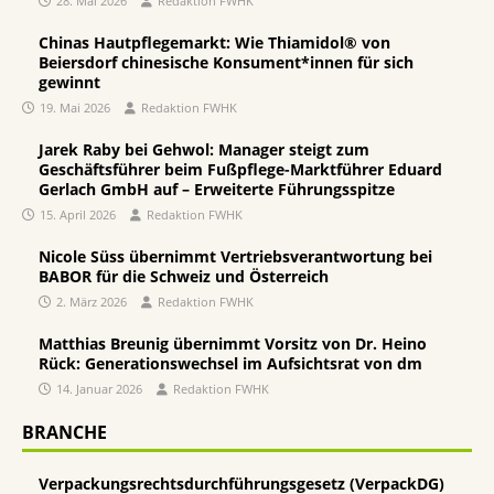
28. Mai 2026
Redaktion FWHK
Chinas Hautpflegemarkt: Wie Thiamidol® von
Beiersdorf chinesische Konsument*innen für sich
gewinnt
19. Mai 2026
Redaktion FWHK
Jarek Raby bei Gehwol: Manager steigt zum
Geschäftsführer beim Fußpflege-Marktführer Eduard
Gerlach GmbH auf – Erweiterte Führungsspitze
15. April 2026
Redaktion FWHK
Nicole Süss übernimmt Vertriebsverantwortung bei
BABOR für die Schweiz und Österreich
2. März 2026
Redaktion FWHK
Matthias Breunig übernimmt Vorsitz von Dr. Heino
Rück: Generationswechsel im Aufsichtsrat von dm
14. Januar 2026
Redaktion FWHK
BRANCHE
Verpackungsrechtsdurchführungsgesetz (VerpackDG)