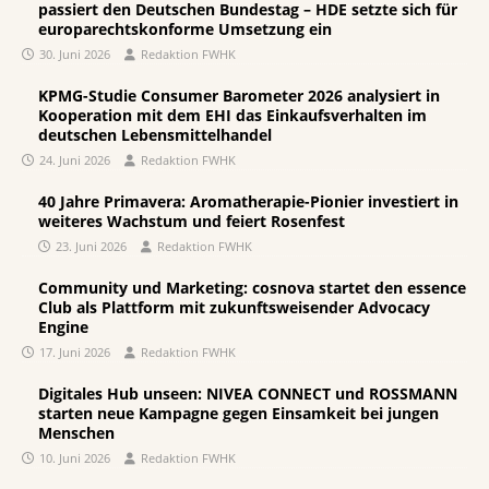
passiert den Deutschen Bundestag – HDE setzte sich für
europarechtskonforme Umsetzung ein
30. Juni 2026
Redaktion FWHK
KPMG-Studie Consumer Barometer 2026 analysiert in
Kooperation mit dem EHI das Einkaufsverhalten im
deutschen Lebensmittelhandel
24. Juni 2026
Redaktion FWHK
40 Jahre Primavera: Aromatherapie-Pionier investiert in
weiteres Wachstum und feiert Rosenfest
23. Juni 2026
Redaktion FWHK
Community und Marketing: cosnova startet den essence
Club als Plattform mit zukunftsweisender Advocacy
Engine
17. Juni 2026
Redaktion FWHK
Digitales Hub unseen: NIVEA CONNECT und ROSSMANN
starten neue Kampagne gegen Einsamkeit bei jungen
Menschen
10. Juni 2026
Redaktion FWHK