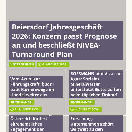
Beiersdorf Jahresgeschäft
2026: Konzern passt Prognose
an und beschließt NIVEA-
Turnaround-Plan
UNTERNEHMEN
6. AUGUST 2026
ROSSMANN und Viva con
Vom Azubi zur
Agua: Soziales
Führungskraft: budni
Mineralwasser
baut Karrierewege im
unterstützt Gutes zu tun
Handel weiter aus
beim täglichen Einkauf
EINZELHANDEL
EINZELHANDEL
Beiersdorf
5. AUGUST 2026
4. AUGUST 2026
mehr vom leben tag: dm
Hautmikrobiom-
Österreich fördert
Forschung:
ehrenamtliches
Unternehmen gehört
Engagement der
weltweit zu den