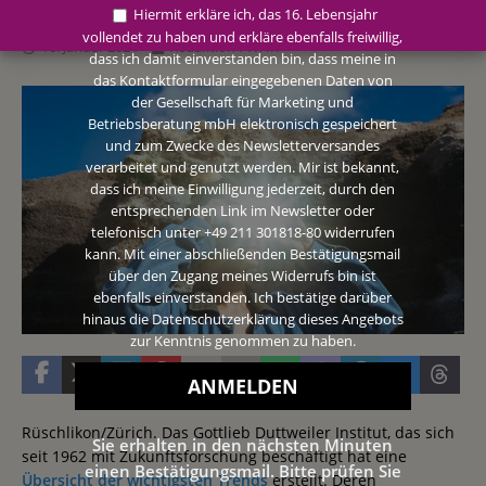
Hiermit erkläre ich, das 16. Lebensjahr
vollendet zu haben und erkläre ebenfalls freiwillig,
16. Januar 2024
Redaktion FWHK
dass ich damit einverstanden bin, dass meine in
das Kontaktformular eingegebenen Daten von
der Gesellschaft für Marketing und
Betriebsberatung mbH elektronisch gespeichert
und zum Zwecke des Newsletterversandes
verarbeitet und genutzt werden. Mir ist bekannt,
dass ich meine Einwilligung jederzeit, durch den
entsprechenden Link im Newsletter oder
telefonisch unter +49 211 301818-80 widerrufen
kann. Mit einer abschließenden Bestätigungsmail
über den Zugang meines Widerrufs bin ist
ebenfalls einverstanden. Ich bestätige darüber
hinaus die Datenschutzerklärung dieses Angebots
zur Kenntnis genommen zu haben.
Rüschlikon/Zürich. Das Gottlieb Duttweiler Institut, das sich
Sie erhalten in den nächsten Minuten
seit 1962 mit Zukunftsforschung beschäftigt hat eine
einen Bestätigungsmail. Bitte prüfen Sie
Übersicht der wichtigsten Trends
erstellt. Deren