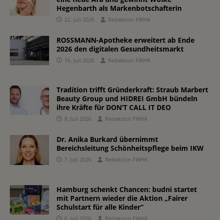
Hegenbarth als Markenbotschafterin
22. Juli 2026
Redaktion FWHK
ROSSMANN-Apotheke erweitert ab Ende
2026 den digitalen Gesundheitsmarkt
16. Juli 2026
Redaktion FWHK
Tradition trifft Gründerkraft: Straub Marbert
Beauty Group und HIDREI GmbH bündeln
ihre Kräfte für DON’T CALL IT DEO
8. Juli 2026
Redaktion FWHK
Dr. Anika Burkard übernimmt
Bereichsleitung Schönheitspflege beim IKW
7. Juli 2026
Redaktion FWHK
Hamburg schenkt Chancen: budni startet
mit Partnern wieder die Aktion „Fairer
Schulstart für alle Kinder“
6. Juli 2026
Redaktion FWHK