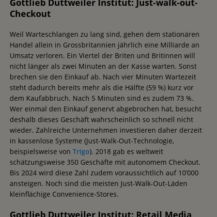
Gottlieb Duttweiler Institut: Just-walk-out-
Checkout
​​Weil Warteschlangen zu lang sind, gehen dem stationären
Handel allein in Grossbritannien jährlich eine Milliarde an
Umsatz verloren. Ein Viertel der Briten und Britinnen will
nicht länger als zwei Minuten an der Kasse warten. Sonst
brechen sie den Einkauf ab. Nach vier Minuten Wartezeit
steht dadurch bereits mehr als die Hälfte (59 %) kurz vor
dem Kaufabbruch. Nach 5 Minuten sind es zudem 73 %.
Wer einmal den Einkauf genervt abgebrochen hat, besucht
deshalb dieses Geschäft wahrscheinlich so schnell nicht
wieder. Zahlreiche Unternehmen investieren daher derzeit
in kassenlose Systeme (Just-Walk-Out-Technologie,
beispielsweise von
Trigo
). 2018 gab es weltweit
schätzungsweise 350 Geschäfte mit autonomem Checkout.
Bis 2024 wird diese Zahl zudem voraussichtlich auf 10’000
ansteigen. Noch sind die meisten Just-Walk-Out-Läden
kleinflächige Convenience-Stores.
Gottlieb Duttweiler Institut: Retail Media