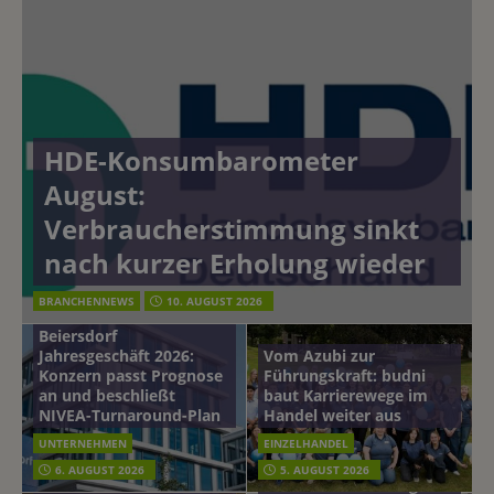
HDE-Konsumbarometer
August:
Verbraucherstimmung sinkt
nach kurzer Erholung wieder
BRANCHENNEWS
10. AUGUST 2026
Beiersdorf
Jahresgeschäft 2026:
Vom Azubi zur
Konzern passt Prognose
Führungskraft: budni
an und beschließt
baut Karrierewege im
NIVEA-Turnaround-Plan
Handel weiter aus
UNTERNEHMEN
EINZELHANDEL
6. AUGUST 2026
5. AUGUST 2026
mehr vom leben tag: dm