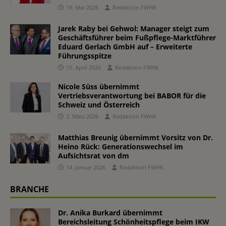
19. Mai 2026
Redaktion FWHK
Jarek Raby bei Gehwol: Manager steigt zum
Geschäftsführer beim Fußpflege-Marktführer
Eduard Gerlach GmbH auf – Erweiterte
Führungsspitze
15. April 2026
Redaktion FWHK
Nicole Süss übernimmt
Vertriebsverantwortung bei BABOR für die
Schweiz und Österreich
2. März 2026
Redaktion FWHK
Matthias Breunig übernimmt Vorsitz von Dr.
Heino Rück: Generationswechsel im
Aufsichtsrat von dm
14. Januar 2026
Redaktion FWHK
BRANCHE
Dr. Anika Burkard übernimmt
Bereichsleitung Schönheitspflege beim IKW