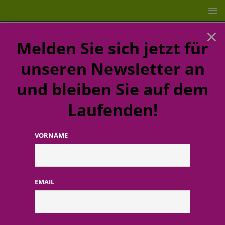
×
Melden Sie sich jetzt für
unseren Newsletter an
und bleiben Sie auf dem
Laufenden!
VORNAME
STARTSEITE
BRANCHENNEWS
Gottlieb Duttweiler
Institut: Die wichtigsten Innovationstrends 2024
EMAIL
Gottlieb Duttweiler Institut: Die
wichtigsten Innovationstrends
2024