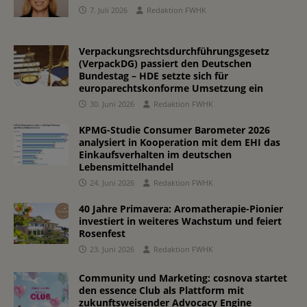
7. Juli 2026
Redaktion FWHK
Verpackungsrechtsdurchführungsgesetz
(VerpackDG) passiert den Deutschen
Bundestag – HDE setzte sich für
europarechtskonforme Umsetzung ein
30. Juni 2026
Redaktion FWHK
KPMG-Studie Consumer Barometer 2026
analysiert in Kooperation mit dem EHI das
Einkaufsverhalten im deutschen
Lebensmittelhandel
24. Juni 2026
Redaktion FWHK
40 Jahre Primavera: Aromatherapie-Pionier
investiert in weiteres Wachstum und feiert
Rosenfest
23. Juni 2026
Redaktion FWHK
Community und Marketing: cosnova startet
den essence Club als Plattform mit
zukunftsweisender Advocacy Engine