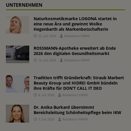
UNTERNEHMEN
Naturkosmetikmarke LOGONA startet in
eine neue Ära und gewinnt Wolke
Hegenbarth als Markenbotschafterin
22. Juli 2026
Redaktion FWHK
ROSSMANN-Apotheke erweitert ab Ende
2026 den digitalen Gesundheitsmarkt
16. Juli 2026
Redaktion FWHK
Tradition trifft Gründerkraft: Straub Marbert
Beauty Group und HIDREI GmbH bündeln
ihre Kräfte für DON’T CALL IT DEO
8. Juli 2026
Redaktion FWHK
Dr. Anika Burkard übernimmt
Bereichsleitung Schönheitspflege beim IKW
7. Juli 2026
Redaktion FWHK