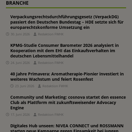
BRANCHE
Verpackungsrechtsdurchführungsgesetz (VerpackDG)
passiert den Deutschen Bundestag – HDE setzte sich für
europarechtskonforme Umsetzung ein
30. Juni 2026
Redaktion FWHK
KPMG-Studie Consumer Barometer 2026 analysiert in
Kooperation mit dem EHI das Einkaufsverhalten im
deutschen Lebensmittelhandel
24. Juni 2026
Redaktion FWHK
40 Jahre Primavera: Aromatherapie-Pionier investiert in
weiteres Wachstum und feiert Rosenfest
23. Juni 2026
Redaktion FWHK
Community und Marketing: cosnova startet den essence
Club als Plattform mit zukunftsweisender Advocacy
Engine
17. Juni 2026
Redaktion FWHK
Digitales Hub unseen: NIVEA CONNECT und ROSSMANN
starten neue Kampagne gegen Einsamkeit bei jungen