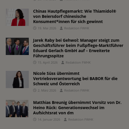
Chinas Hautpflegemarkt: Wie Thiamidol®
von Beiersdorf chinesische
Konsument*innen für sich gewinnt
19. Mai 2026
Redaktion FWHK
Jarek Raby bei Gehwol: Manager steigt zum
Geschäftsführer beim Fußpflege-Marktführer
Eduard Gerlach GmbH auf – Erweiterte
Führungsspitze
15. April 2026
Redaktion FWHK
Nicole Süss übernimmt
Vertriebsverantwortung bei BABOR für die
Schweiz und Österreich
2. März 2026
Redaktion FWHK
Matthias Breunig übernimmt Vorsitz von Dr.
Heino Rück: Generationswechsel im
Aufsichtsrat von dm
14. Januar 2026
Redaktion FWHK