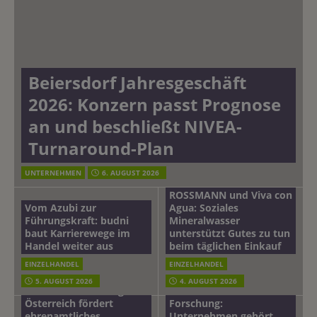
Beiersdorf Jahresgeschäft
2026: Konzern passt Prognose
an und beschließt NIVEA-
Turnaround-Plan
UNTERNEHMEN
6. AUGUST 2026
ROSSMANN und Viva con
Vom Azubi zur
Agua: Soziales
Führungskraft: budni
Mineralwasser
baut Karrierewege im
unterstützt Gutes zu tun
Handel weiter aus
beim täglichen Einkauf
EINZELHANDEL
EINZELHANDEL
Beiersdorf
5. AUGUST 2026
4. AUGUST 2026
mehr vom leben tag: dm
Hautmikrobiom-
Österreich fördert
Forschung:
ehrenamtliches
Unternehmen gehört