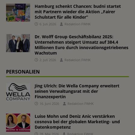
Hamburg schenkt Chancen: budni startet
mit Partnern wieder die Aktion „Fairer
Schulstart für alle Kinder“
6. Juli 2026
Redaktion FWHK
Dr. Wolff Group Geschäftsbilanz 2025:
Unternehmen steigert Umsatz auf 384,4
Millionen Euro durch innovationsgetriebenes
Wachstum
2. Juli 2026
Redaktion FWHK
PERSONALIEN
Jing Ulrich: Die Wella Company erweitert
seinen Verwaltungsrat mit der
Finanzexpertin
16. Juni 2026
Redaktion FWHK
Luise Mohn und Deniz Anic verstärken
cosnova bei der globalen Marketing- und
Datenkompetenz
28. Mai 2026
Redaktion FWHK