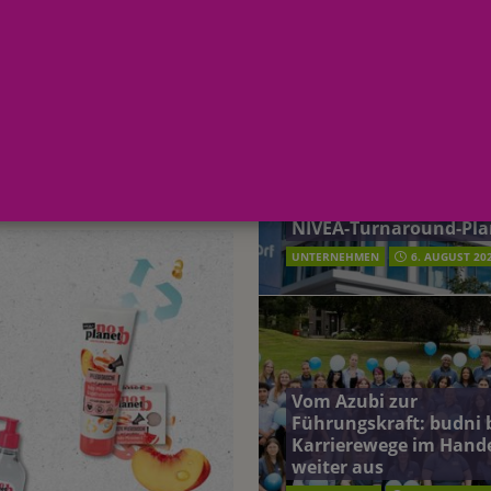
AKTUELLE MELDUNGEN
 dm-exklusive Kooperationsmarke
terreich fördert ehrenamtliches Engagement der Mitarbeitenden in
m-exklusive
schung: Unternehmen gehört weltweit zu den Pionieren bei der
Beiersdorf Jahresgesch
2026: Konzern passt
Produkte
Prognose an und besch
 2026: Konzern passt Prognose an und beschließt NIVEA-Turnaround-Plan
NIVEA-Turnaround-Pla
UNTERNEHMEN
6. AUGUST 20
Vom Azubi zur
Führungskraft: budni 
Karrierewege im Hand
weiter aus