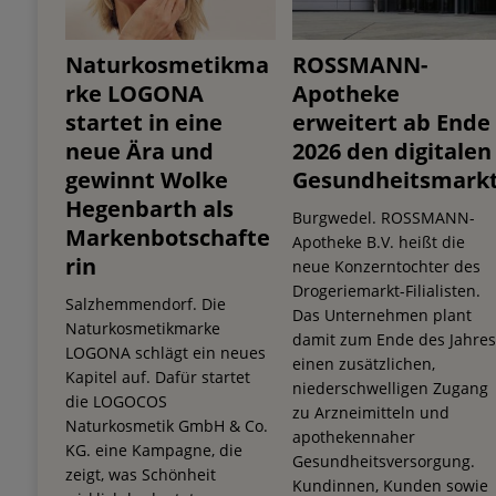
Naturkosmetikma
ROSSMANN-
rke LOGONA
Apotheke
startet in eine
erweitert ab Ende
neue Ära und
2026 den digitalen
gewinnt Wolke
Gesundheitsmark
Hegenbarth als
Burgwedel. ROSSMANN-
Markenbotschafte
Apotheke B.V. heißt die
rin
neue Konzerntochter des
Drogeriemarkt-Filialisten.
Salzhemmendorf. Die
Das Unternehmen plant
Naturkosmetikmarke
damit zum Ende des Jahre
LOGONA schlägt ein neues
einen zusätzlichen,
Kapitel auf. Dafür startet
niederschwelligen Zugang
die LOGOCOS
zu Arzneimitteln und
Naturkosmetik GmbH & Co.
apothekennaher
KG. eine Kampagne, die
Gesundheitsversorgung.
zeigt, was Schönheit
Kundinnen, Kunden sowie