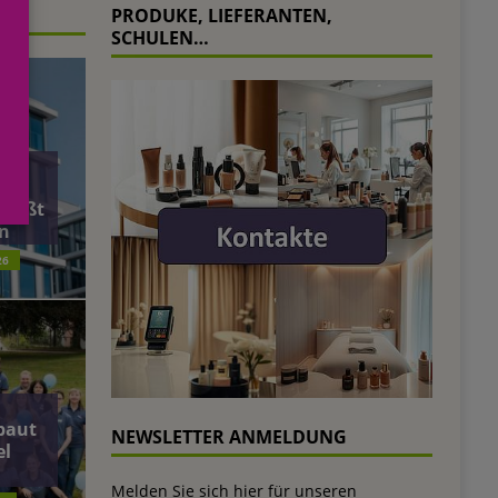
PRODUKE, LIEFERANTEN,
SCHULEN…
äft
ließt
n
26
baut
NEWSLETTER ANMELDUNG
el
Melden Sie sich hier für unseren