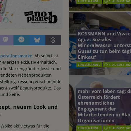
EINZELHANDEL
5. AUGUST 202
ROSSMANN und Viva c
Agua: Soziales
Mineralwasser unterst
Gutes zu tun beim täg
operationsmarke
. Ab sofort ist
Einkauf
-Märkten exklusiv erhältlich.
EINZELHANDEL
4. AUGUST 202
 die Markengründer Jessie und
rwendeten Nebenprodukten
rstellung, ressourcenschonende
ment zwölf Beautyprodukte. Das
mehr vom leben tag: 
und Seife.
Österreich fördert
ehrenamtliches
nzept, neuem Look und
Engagement der
k
Mitarbeitenden in Blau
Organisationen
Wölke aktiv etwas für die
EINZELHANDEL
3. AUGUST 202