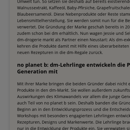
Umwelt tun. So setzen sie deshalb auf bereits existierend
Walnussextrakt, Kaffeeöl, Baby-Pfirsiche, Grapefruitschale
Blaubeersamenöl. Diese Nebenprodukte oder Reste stamm
Lebensmittelherstellung. Sie werden somit nun für die Be
verwertet. Die Gründung der Marke geschah bereits in 2016
zudem schon bei dm erhältlich. Nun wagen Jessie und S
dm-drogerie markt als Partner einen Neustart: Als dm-ex
kehren die Produkte damit mit Hilfe eines überarbeitete
neuen Rezepturen in die dm-Regale zurück.
no planet b: dm-Lehrlinge entwickeln die P
Generation mit
Mit ihrer Marke bringen die beiden Gründer dabei nicht 
Produkte in den dm-Markt. Sie wollen außerdem zukunfts
Auswirkungen des Klimawandels vor allem die junge Gener
auch Teil von no planet b sein. Deshalb banden die Grün
Beginn an in den Entwicklungsprozess und die Entschei
Workshops mit besonders engagierten Lehrlingen entwicke
Rezepturen, Designs und Markenwerte. Die Lehrlinge brach
nur in die Entwicklung der Produkte ein. Sie verewigten s