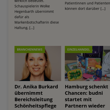
wirklich bedeutet.
Patientinnen und Patiente
Schauspielerin Wolke
können dort darüber
[…]
Hegenbarth übernimmt
dafür als
Markenbotschafterin diese
Haltung,
[…]
BRANCHENNEWS
EINZELHANDEL
Dr. Anika Burkard
Hamburg schenkt
übernimmt
Chancen: budni
Bereichsleitung
startet mit
Schönheitspflege
Partnern wieder