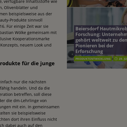
e, verfügbare Inhaltsstoffe wie
n, Olivenblätter und
en beispielsweise aus der
auty-Produkte sinnvoll
. Für einige Zeit war sie
Beiersdorf Hautmikro
ebastian Wölke gemeinsam mit
Forschung: Unterneh
klusive Kooperationsmarke
gehört weltweit zu de
n Konzepts, neuem Look und
Pionieren bei der
Erforschung
PRODUKTENTWICKLUNG
29. J
rodukte für die junge
einfach nur die nächsten
fähig handeln. Und da die
ation betreffen, soll diese
der die dm-Lehrlinge von
dungen mit ein. In gemeinsamen
lten sie beispielsweise
ten dort ihren Einfluss nicht
ich dabei auch auf den