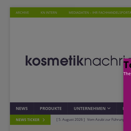
ARCHIVE
KN INTERN
MEDIADATEN – IHR FACHHANDELSPORT
T
The
NEWS
PRODUKTE
UNTERNEHMEN
PER
[ 5. August 2026 ]
Vom Azubi zur Führungskra
NEWS TICKER
[ 4. August 2026 ]
ROSSMANN und Viva con Agu