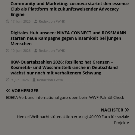
Community und Marketing: cosnova startet den essence
Club als Plattform mit zukunftsweisender Advocacy
Engine
17. Juni 2026
Redaktion FWHK
Digitales Hub unseen: NIVEA CONNECT und ROSSMANN
starten neue Kampagne gegen Einsamkeit bei jungen
Menschen
10. Juni 2026
Redaktion FWHK
IKW-Quartalszahlen 2026: Resilienz hat Grenzen –
Kosmetik- und Waschmittelbranche in Deutschland
wächst nur noch mit verhaltenem Schwung
9. Juni 2026
Redaktion FWHK
VORHERIGER
EDEKA-Verbund international ganz oben beim WWF-Palmöl-Check
NÄCHSTER
Henkel Weihnachtstütenaktion erbringt 40.000 Euro für soziale
Projekte