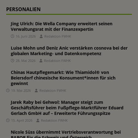
PERSONALIEN
Jing Ulrich: Die Wella Company erweitert seinen
Verwaltungsrat mit der Finanzexpertin
16. Juni 2026
Redaktion FWHK
Luise Mohn und Deniz Anic verstärken cosnova bei der
globalen Marketing- und Datenkompetenz
28. Mai 2026
Redaktion FWHK
Chinas Hautpflegemarkt: Wie Thiamidol® von
Beiersdorf chinesische Konsument*innen für sich
gewinnt
19. Mai 2026
Redaktion FWHK
Jarek Raby bei Gehwol: Manager steigt zum
Geschäftsführer beim Fußpflege-Marktführer Eduard
Gerlach GmbH auf – Erweiterte Führungsspitze
15. April 2026
Redaktion FWHK
Nicole Süss übernimmt Vertriebsverantwortung bei
BABOR für die Schweiz und Österreich