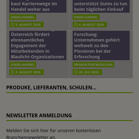
baut Karrierewege im
unterstützt Gutes zu tun
Handel weiter aus
beim täglichen Einkauf
EINZELHANDEL
EINZELHANDEL
Beiersdorf
5. AUGUST 2026
4. AUGUST 2026
mehr vom leben tag: dm
Hautmikrobiom-
Österreich fördert
Forschung:
ehrenamtliches
Unternehmen gehört
Engagement der
weltweit zu den
Mitarbeitenden in
Pionieren bei der
Blaulicht-Organisationen
Erforschung
EINZELHANDEL
PRODUKTENTWICKLUNG
3. AUGUST 2026
29. JULI 2026
PRODUKE, LIEFERANTEN, SCHULEN…
NEWSLETTER ANMELDUNG
Melden Sie sich hier für unseren kostenlosen
Branchennewsletter an.