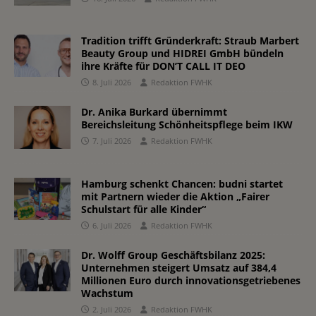
Tradition trifft Gründerkraft: Straub Marbert
Beauty Group und HIDREI GmbH bündeln
ihre Kräfte für DON’T CALL IT DEO
8. Juli 2026
Redaktion FWHK
Dr. Anika Burkard übernimmt
Bereichsleitung Schönheitspflege beim IKW
7. Juli 2026
Redaktion FWHK
Hamburg schenkt Chancen: budni startet
mit Partnern wieder die Aktion „Fairer
Schulstart für alle Kinder“
6. Juli 2026
Redaktion FWHK
Dr. Wolff Group Geschäftsbilanz 2025:
Unternehmen steigert Umsatz auf 384,4
Millionen Euro durch innovationsgetriebenes
Wachstum
2. Juli 2026
Redaktion FWHK