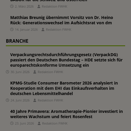
2. März 2026
Redaktion FWHK
Matthias Breunig übernimmt Vorsitz von Dr. Heino
Rück: Generationswechsel im Aufsichtsrat von dm
14. Januar 2026
Redaktion FWHK
BRANCHE
Verpackungsrechtsdurchführungsgesetz (VerpackDG)
passiert den Deutschen Bundestag – HDE setzte sich für
europarechtskonforme Umsetzung ein
30. Juni 2026
Redaktion FWHK
KPMG-Studie Consumer Barometer 2026 analysiert in
Kooperation mit dem EHI das Einkaufsverhalten im
deutschen Lebensmittelhandel
24. Juni 2026
Redaktion FWHK
40 Jahre Primavera: Aromatherapie-Pionier investiert in
weiteres Wachstum und feiert Rosenfest
23. Juni 2026
Redaktion FWHK